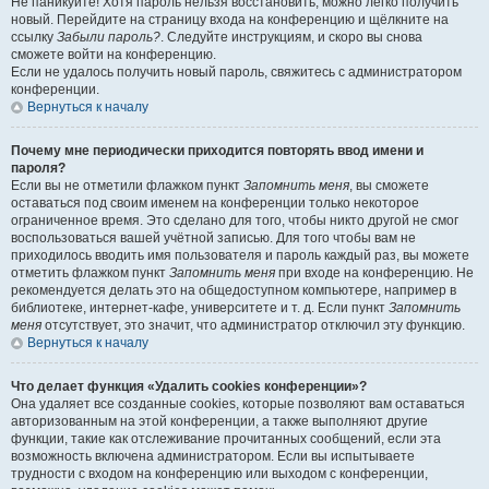
Не паникуйте! Хотя пароль нельзя восстановить, можно легко получить
новый. Перейдите на страницу входа на конференцию и щёлкните на
ссылку
Забыли пароль?
. Следуйте инструкциям, и скоро вы снова
сможете войти на конференцию.
Если не удалось получить новый пароль, свяжитесь с администратором
конференции.
Вернуться к началу
Почему мне периодически приходится повторять ввод имени и
пароля?
Если вы не отметили флажком пункт
Запомнить меня
, вы сможете
оставаться под своим именем на конференции только некоторое
ограниченное время. Это сделано для того, чтобы никто другой не смог
воспользоваться вашей учётной записью. Для того чтобы вам не
приходилось вводить имя пользователя и пароль каждый раз, вы можете
отметить флажком пункт
Запомнить меня
при входе на конференцию. Не
рекомендуется делать это на общедоступном компьютере, например в
библиотеке, интернет-кафе, университете и т. д. Если пункт
Запомнить
меня
отсутствует, это значит, что администратор отключил эту функцию.
Вернуться к началу
Что делает функция «Удалить cookies конференции»?
Она удаляет все созданные cookies, которые позволяют вам оставаться
авторизованным на этой конференции, а также выполняют другие
функции, такие как отслеживание прочитанных сообщений, если эта
возможность включена администратором. Если вы испытываете
трудности с входом на конференцию или выходом с конференции,