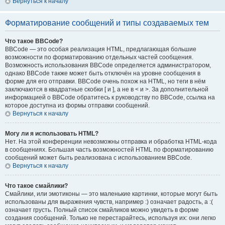
Вернуться к началу
Форматирование сообщений и типы создаваемых тем
Что такое BBCode?
BBCode — это особая реализация HTML, предлагающая большие
возможности по форматированию отдельных частей сообщения.
Возможность использования BBCode определяется администратором,
однако BBCode также может быть отключён на уровне сообщения в
форме для его отправки. BBCode очень похож на HTML, но теги в нём
заключаются в квадратные скобки [ и ], а не в < и >. За дополнительной
информацией о BBCode обратитесь к руководству по BBCode, ссылка на
которое доступна из формы отправки сообщений.
Вернуться к началу
Могу ли я использовать HTML?
Нет. На этой конференции невозможны отправка и обработка HTML-кода
в сообщениях. Большая часть возможностей HTML по форматированию
сообщений может быть реализована с использованием BBCode.
Вернуться к началу
Что такое смайлики?
Смайлики, или эмотиконы — это маленькие картинки, которые могут быть
использованы для выражения чувств, например :) означает радость, а :(
означает грусть. Полный список смайликов можно увидеть в форме
создания сообщений. Только не перестарайтесь, используя их: они легко