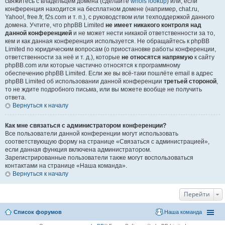
свяжитесь с владельцем домена (сделайте
whois lookup
) или, если
конференция находится на бесплатном домене (например, chat.ru,
Yahoo!, free.fr, f2s.com и т. п.), с руководством или техподдержкой данного
домена. Учтите, что phpBB Limited
не имеет никакого контроля над
данной конференцией
и не может нести никакой ответственности за то,
кем и как данная конференция используется. Не обращайтесь к phpBB
Limited по юридическим вопросам (о приостановке работы конференции,
ответственности за неё и т. д.), которые
не относятся напрямую
к сайту
phpBB.com или которые частично относятся к программному
обеспечению phpBB Limited. Если же вы всё-таки пошлёте email в адрес
phpBB Limited об использовании данной конференции
третьей стороной
,
то не ждите подробного письма, или вы можете вообще не получить
ответа.
Вернуться к началу
Как мне связаться с администратором конференции?
Все пользователи данной конференции могут использовать
соответствующую форму на странице «Связаться с администрацией»,
если данная функция включена администратором.
Зарегистрированные пользователи также могут воспользоваться
контактами на странице «Наша команда».
Вернуться к началу
Перейти
Список форумов
Наша команда