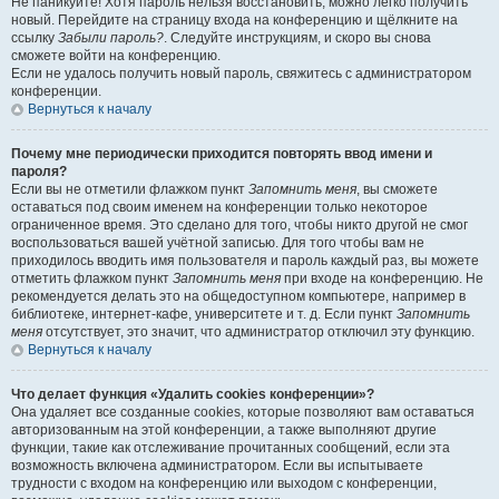
Не паникуйте! Хотя пароль нельзя восстановить, можно легко получить
новый. Перейдите на страницу входа на конференцию и щёлкните на
ссылку
Забыли пароль?
. Следуйте инструкциям, и скоро вы снова
сможете войти на конференцию.
Если не удалось получить новый пароль, свяжитесь с администратором
конференции.
Вернуться к началу
Почему мне периодически приходится повторять ввод имени и
пароля?
Если вы не отметили флажком пункт
Запомнить меня
, вы сможете
оставаться под своим именем на конференции только некоторое
ограниченное время. Это сделано для того, чтобы никто другой не смог
воспользоваться вашей учётной записью. Для того чтобы вам не
приходилось вводить имя пользователя и пароль каждый раз, вы можете
отметить флажком пункт
Запомнить меня
при входе на конференцию. Не
рекомендуется делать это на общедоступном компьютере, например в
библиотеке, интернет-кафе, университете и т. д. Если пункт
Запомнить
меня
отсутствует, это значит, что администратор отключил эту функцию.
Вернуться к началу
Что делает функция «Удалить cookies конференции»?
Она удаляет все созданные cookies, которые позволяют вам оставаться
авторизованным на этой конференции, а также выполняют другие
функции, такие как отслеживание прочитанных сообщений, если эта
возможность включена администратором. Если вы испытываете
трудности с входом на конференцию или выходом с конференции,