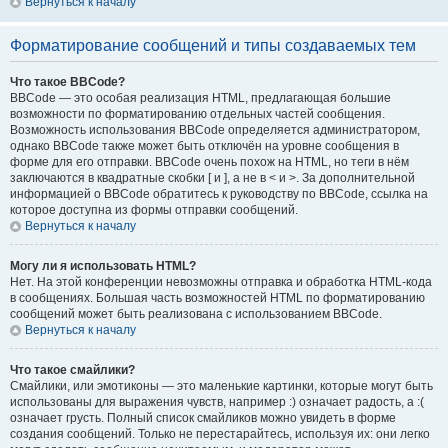
Вернуться к началу
Форматирование сообщений и типы создаваемых тем
Что такое BBCode?
BBCode — это особая реализация HTML, предлагающая большие
возможности по форматированию отдельных частей сообщения.
Возможность использования BBCode определяется администратором,
однако BBCode также может быть отключён на уровне сообщения в
форме для его отправки. BBCode очень похож на HTML, но теги в нём
заключаются в квадратные скобки [ и ], а не в < и >. За дополнительной
информацией о BBCode обратитесь к руководству по BBCode, ссылка на
которое доступна из формы отправки сообщений.
Вернуться к началу
Могу ли я использовать HTML?
Нет. На этой конференции невозможны отправка и обработка HTML-кода
в сообщениях. Большая часть возможностей HTML по форматированию
сообщений может быть реализована с использованием BBCode.
Вернуться к началу
Что такое смайлики?
Смайлики, или эмотиконы — это маленькие картинки, которые могут быть
использованы для выражения чувств, например :) означает радость, а :(
означает грусть. Полный список смайликов можно увидеть в форме
создания сообщений. Только не перестарайтесь, используя их: они легко