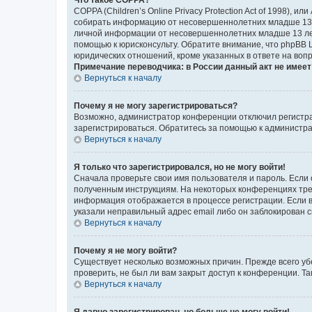
COPPA (Children’s Online Privacy Protection Act of 1998),
собирать информацию от несовершеннолетних младше 13 ле
личной информации от несовершеннолетних младше 13 лет.
помощью к юрисконсульту. Обратите внимание, что phpBB 
юридических отношений, кроме указанных в ответе на вопр
Примечание переводчика: в России данный акт не имее
Вернуться к началу
Почему я не могу зарегистрироваться?
Возможно, администратор конференции отключил регистрац
зарегистрироваться. Обратитесь за помощью к администр
Вернуться к началу
Я только что зарегистрировался, но не могу войти!
Сначала проверьте свои имя пользователя и пароль. Если 
полученным инструкциям. На некоторых конференциях треб
информация отображается в процессе регистрации. Если в
указали неправильный адрес email либо он заблокирован с
Вернуться к началу
Почему я не могу войти?
Существует несколько возможных причин. Прежде всего уб
проверить, не был ли вам закрыт доступ к конференции. 
Вернуться к началу
Я давно зарегистрирован, но больше не могу войти!