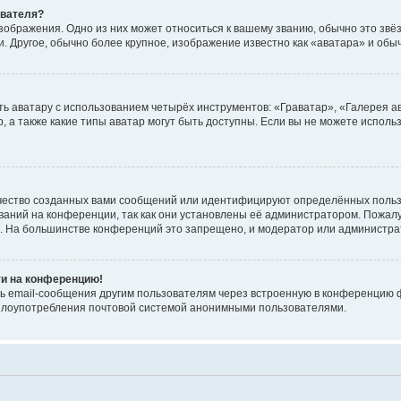
ователя?
зображения. Одно из них может относиться к вашему званию, обычно это звёзд
. Другое, обычно более крупное, изображение известно как «аватара» и обы
ь аватару с использованием четырёх инструментов: «Граватар», «Галерея а
, а также какие типы аватар могут быть доступны. Если вы не можете испол
чество созданных вами сообщений или идентифицируют определённых польз
аний на конференции, так как они установлены её администратором. Пожал
е. На большинстве конференций это запрещено, и модератор или администра
ти на конференцию!
ь email-сообщения другим пользователям через встроенную в конференцию ф
ь злоупотребления почтовой системой анонимными пользователями.