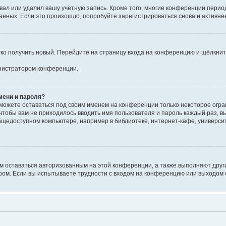
вал или удалил вашу учётную запись. Кроме того, многие конференции перио
ных. Если это произошло, попробуйте зарегистрироваться снова и активнее 
егко получить новый. Перейдите на страницу входа на конференцию и щёлкни
инистратором конференции.
мени и пароля?
сможете оставаться под своим именем на конференции только некоторое огран
 чтобы вам не приходилось вводить имя пользователя и пароль каждый раз, 
щедоступном компьютере, например в библиотеке, интернет-кафе, университе
ам оставаться авторизованным на этой конференции, а также выполняют друг
ом. Если вы испытываете трудности с входом на конференцию или выходом с