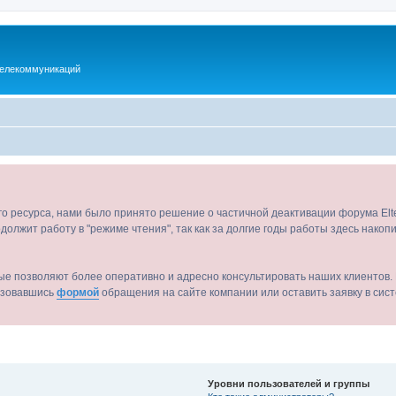
телекоммуникаций
ого ресурса, нами было принято решение о частичной деактивации форума El
должит работу в "режиме чтения", так как за долгие годы работы здесь нако
ые позволяют более оперативно и адресно консультировать наших клиентов. 
льзовавшись
формой
обращения на сайте компании или оставить заявку в сис
Уровни пользователей и группы