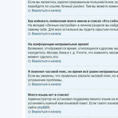
Если вы являетесь зарегистрированным пользователем, вс
перейдите по ссылке
Личный раздел
. Там вы можете измен
Вернуться к началу
Как избежать появления моего имени в списке «Кто сей
На вкладке «Личные настройки» в личном разделе вы най
самому себе. Для всех остальных вы будете скрытым поль
Вернуться к началу
На конференции неправильное время!
Возможно, отображается время, относящееся к другому часо
находитесь: Москва, Киев и т. д. Учтите, что изменять час
момент сделать это.
Вернуться к началу
Я изменил часовой пояс, но время всё равно неправильн
Если вы уверены, что правильно указали часовой пояс, н
устранения проблемы.
Вернуться к началу
Моего языка нет в списке!
Администратор не установил поддержку вашего языка на к
установить нужный вам языковой пакет. Если такого языко
сайте
phpBB
®.
Вернуться к началу