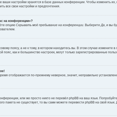
е ваши настройки хранятся в базе данных конференции. Чтобы изменить их,
ить все свои настройки и предпочтения.
час на конференции»?
дёте опцию
Скрывать моё пребывание на конференции
. Выберите
Да
, и вы 
зователем.
вому поясу, а не к тому, в котором находитесь вы. В этом случае измените в 
овой пояс, как и большинство настроек, могут только зарегистрированные пол
ое!
о время отображается по-прежнему неверное, значит, неправильно установле
онференции, или же просто никто не перевёл phpBB на ваш язык. Попробуйт
вого пакета не существует, то вы сами можете перевести phpBB на свой язы