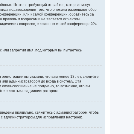
единённых Штатов, требующий от сайтов, которые могут
 вида подтверждения того, что опекуны разрешают сбор
конференции, или к самой конференции, обратитесь за
по правовым вопросам и не является объектом
ридических вопросов, связанных с этой конференцией?».
с или запретил имя, под которым вы пытаетесь
регистрации вы указали, что вам менее 13 лет, следуйте
 или администратором до входа в систему. Эта
 email-сообщение не получено, то возможно, что вы
йте связаться с администратором.
 введены правильно, свяжитесь с администратором, чтобы
ь с администратором для исправления настроек.