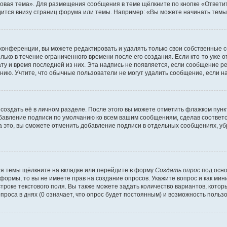
овая тема». Для размещения сообщения в теме щёлкните по кнопке «Ответит
ится внизу страниц форума или темы. Например: «Вы можете начинать темы»
конференции, вы можете редактировать и удалять только свои собственные 
ько в течение ограниченного времени после его создания. Если кто-то уже 
дату и время последней из них. Эта надпись не появляется, если сообщение 
ию. Учтите, что обычные пользователи не могут удалить сообщение, если на 
создать её в личном разделе. После этого вы можете отметить флажком пун
обавление подписи по умолчанию ко всем вашим сообщениям, сделав соотве
а это, вы сможете отменить добавление подписи в отдельных сообщениях, у
я темы щёлкните на вкладке или перейдите в форму
Создать опрос
под осно
 формы, то вы не имеете прав на создание опросов. Укажите вопрос и как ми
троке текстового поля. Вы также можете задать количество вариантов, котор
оса в днях (0 означает, что опрос будет постоянным) и возможность пользо