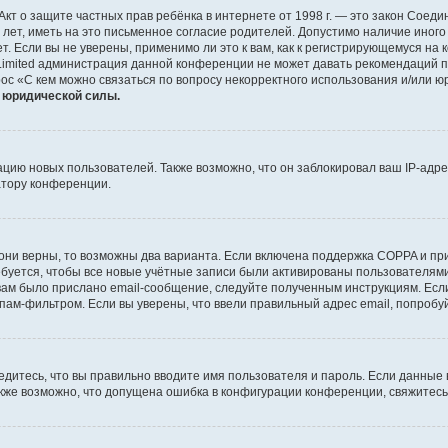
 или Акт о защите частных прав ребёнка в интернете от 1998 г. — это закон Со
т, иметь на это письменное согласие родителей. Допустимо наличие иного
 Если вы не уверены, применимо ли это к вам, как к регистрирующемуся на 
Limited администрация данной конференции не может давать рекомендаций 
ос «С кем можно связаться по вопросу некорректного использования и/или ю
т юридической силы.
ию новых пользователей. Также возможно, что он заблокировал ваш IP-адре
атору конференции.
они верны, то возможны два варианта. Если включена поддержка COPPA и при 
уется, чтобы все новые учётные записи были активированы пользователями
ам было прислано email-сообщение, следуйте полученным инструкциям. Если
пам-фильтром. Если вы уверены, что ввели правильный адрес email, попробу
едитесь, что вы правильно вводите имя пользователя и пароль. Если данные
Также возможно, что допущена ошибка в конфигурации конференции, свяжитес