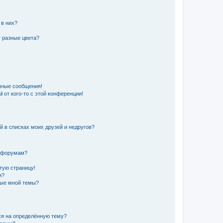
 в них?
 разные цвета?
чные сообщения!
 от кого-то с этой конференции!
й в списках моих друзей и недругов?
и форумам?
стую страницу!
и?
ные мной темы?
ься на определённую тему?