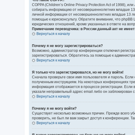
COPPA (Children’s Online Privacy Protection Act of 1998),
собирать информацию от несовершеннолетних младше 13 ле
личной информации от несовершеннолетних младше 13 лет.
помощью к юрисконсульту. Обратите внимание, что phpBB 
юридических отношений, кроме указанных в ответе на вопр
Примечание переводчика: в России данный акт не имее
Вернуться к началу
Почему я не могу зарегистрироваться?
Возможно, администратор конференции отключил регистрац
зарегистрироваться. Обратитесь за помощью к администр
Вернуться к началу
Я только что зарегистрировался, но не могу войти!
Сначала проверьте свои имя пользователя и пароль. Если 
полученным инструкциям. На некоторых конференциях треб
информация отображается в процессе регистрации. Если в
указали неправильный адрес email либо он заблокирован с
Вернуться к началу
Почему я не могу войти?
Существует несколько возможных причин. Прежде всего уб
проверить, не был ли вам закрыт доступ к конференции. 
Вернуться к началу
Я давно зарегистрирован, но больше не могу войти!