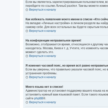
Если вы являетесь зарегистрированным пользователем, вс
перейдите по ссылке
Личный раздел
. Там вы можете измен
Вернуться к началу
Как избежать появления моего имени в списке «Кто сей
На вкладке «Личные настройки» в личном разделе вы най
самому себе. Для всех остальных вы будете скрытым поль
Вернуться к началу
На конференции неправильное время!
Возможно, отображается время, относящееся к другому часо
находитесь: Москва, Киев и т. д. Учтите, что изменять час
момент сделать это.
Вернуться к началу
Я изменил часовой пояс, но время всё равно неправильн
Если вы уверены, что правильно указали часовой пояс, н
устранения проблемы.
Вернуться к началу
Моего языка нет в списке!
Администратор не установил поддержку вашего языка на к
установить нужный вам языковой пакет. Если такого языко
сайте
phpBB
®.
Вернуться к началу