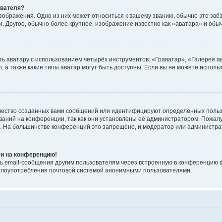
ователя?
зображения. Одно из них может относиться к вашему званию, обычно это звёзд
. Другое, обычно более крупное, изображение известно как «аватара» и обы
ь аватару с использованием четырёх инструментов: «Граватар», «Галерея а
, а также какие типы аватар могут быть доступны. Если вы не можете испол
чество созданных вами сообщений или идентифицируют определённых польз
аний на конференции, так как они установлены её администратором. Пожал
е. На большинстве конференций это запрещено, и модератор или администра
ти на конференцию!
ь email-сообщения другим пользователям через встроенную в конференцию ф
ь злоупотребления почтовой системой анонимными пользователями.