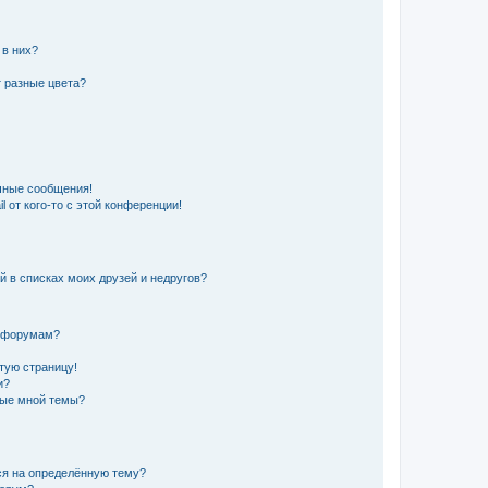
 в них?
 разные цвета?
чные сообщения!
 от кого-то с этой конференции!
й в списках моих друзей и недругов?
и форумам?
стую страницу!
и?
ные мной темы?
ься на определённую тему?