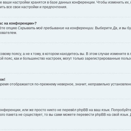
е ваши настройки хранятся в базе данных конференции. Чтобы изменить их,
ить все свои настройки и предпочтения.
час на конференции»?
дёте опцию
Скрывать моё пребывание на конференции
. Выберите
Да
, и вы 
зователем.
вому поясу, а не к тому, в котором находитесь вы. В этом случае измените в 
овой пояс, как и большинство настроек, могут только зарегистрированные пол
ое!
о время отображается по-прежнему неверное, значит, неправильно установле
онференции, или же просто никто не перевёл phpBB на ваш язык. Попробуйт
вого пакета не существует, то вы сами можете перевести phpBB на свой язы