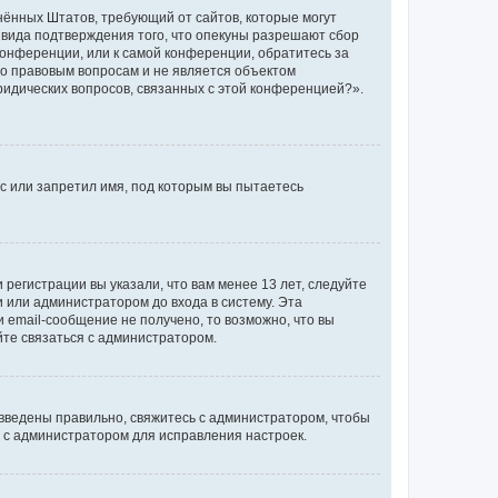
единённых Штатов, требующий от сайтов, которые могут
 вида подтверждения того, что опекуны разрешают сбор
конференции, или к самой конференции, обратитесь за
по правовым вопросам и не является объектом
ридических вопросов, связанных с этой конференцией?».
с или запретил имя, под которым вы пытаетесь
регистрации вы указали, что вам менее 13 лет, следуйте
 или администратором до входа в систему. Эта
 email-сообщение не получено, то возможно, что вы
йте связаться с администратором.
 введены правильно, свяжитесь с администратором, чтобы
ь с администратором для исправления настроек.