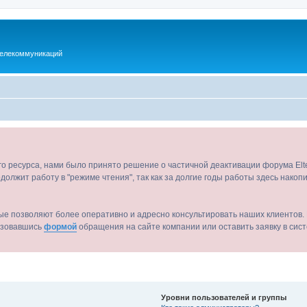
телекоммуникаций
ого ресурса, нами было принято решение о частичной деактивации форума El
должит работу в "режиме чтения", так как за долгие годы работы здесь нако
ые позволяют более оперативно и адресно консультировать наших клиентов. 
льзовавшись
формой
обращения на сайте компании или оставить заявку в сис
Уровни пользователей и группы