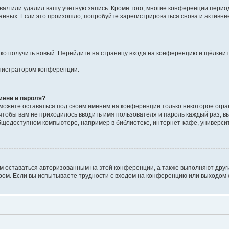
вал или удалил вашу учётную запись. Кроме того, многие конференции перио
ных. Если это произошло, попробуйте зарегистрироваться снова и активнее 
егко получить новый. Перейдите на страницу входа на конференцию и щёлкни
инистратором конференции.
мени и пароля?
сможете оставаться под своим именем на конференции только некоторое огран
 чтобы вам не приходилось вводить имя пользователя и пароль каждый раз, 
щедоступном компьютере, например в библиотеке, интернет-кафе, университе
ам оставаться авторизованным на этой конференции, а также выполняют друг
ом. Если вы испытываете трудности с входом на конференцию или выходом с