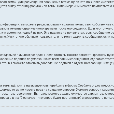
овая тема». Для размещения сообщения в теме щёлкните по кнопке «Ответит
ится внизу страниц форума или темы. Например: «Вы можете начинать темы»
конференции, вы можете редактировать и удалять только свои собственные 
ько в течение ограниченного времени после его создания. Если кто-то уже 
дату и время последней из них. Эта надпись не появляется, если сообщение 
ию. Учтите, что обычные пользователи не могут удалить сообщение, если на 
создать её в личном разделе. После этого вы можете отметить флажком пун
обавление подписи по умолчанию ко всем вашим сообщениям, сделав соотве
а это, вы сможете отменить добавление подписи в отдельных сообщениях, у
я темы щёлкните на вкладке или перейдите в форму
Создать опрос
под осно
 формы, то вы не имеете прав на создание опросов. Укажите вопрос и как ми
троке текстового поля. Вы также можете задать количество вариантов, котор
оса в днях (0 означает, что опрос будет постоянным) и возможность пользо