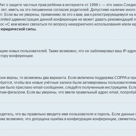
 или Акт о защите частных прав ребёнка в интернете от 1998 г. — это закон Со
т, иметь на это письменное согласие родителей. Допустимо наличие иного
 Если вы не уверены, применимо ли это к вам, как к регистрирующемуся на 
Limited администрация данной конференции не может давать рекомендаций 
ос «С кем можно связаться по вопросу некорректного использования и/или ю
т юридической силы.
ию новых пользователей. Также возможно, что он заблокировал ваш IP-адре
атору конференции.
они верны, то возможны два варианта. Если включена поддержка COPPA и при 
уется, чтобы все новые учётные записи были активированы пользователями
ам было прислано email-сообщение, следуйте полученным инструкциям. Если
пам-фильтром. Если вы уверены, что ввели правильный адрес email, попробу
едитесь, что вы правильно вводите имя пользователя и пароль. Если данные
Также возможно, что допущена ошибка в конфигурации конференции, свяжитес