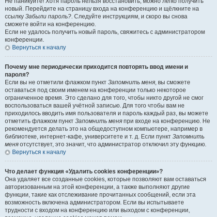
Не паникуйте! Хотя пароль нельзя восстановить, можно легко получить
новый. Перейдите на страницу входа на конференцию и щёлкните на
ссылку
Забыли пароль?
. Следуйте инструкциям, и скоро вы снова
сможете войти на конференцию.
Если не удалось получить новый пароль, свяжитесь с администратором
конференции.
Вернуться к началу
Почему мне периодически приходится повторять ввод имени и
пароля?
Если вы не отметили флажком пункт
Запомнить меня
, вы сможете
оставаться под своим именем на конференции только некоторое
ограниченное время. Это сделано для того, чтобы никто другой не смог
воспользоваться вашей учётной записью. Для того чтобы вам не
приходилось вводить имя пользователя и пароль каждый раз, вы можете
отметить флажком пункт
Запомнить меня
при входе на конференцию. Не
рекомендуется делать это на общедоступном компьютере, например в
библиотеке, интернет-кафе, университете и т. д. Если пункт
Запомнить
меня
отсутствует, это значит, что администратор отключил эту функцию.
Вернуться к началу
Что делает функция «Удалить cookies конференции»?
Она удаляет все созданные cookies, которые позволяют вам оставаться
авторизованным на этой конференции, а также выполняют другие
функции, такие как отслеживание прочитанных сообщений, если эта
возможность включена администратором. Если вы испытываете
трудности с входом на конференцию или выходом с конференции,