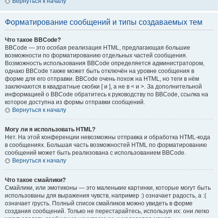
Вернуться к началу
Форматирование сообщений и типы создаваемых тем
Что такое BBCode?
BBCode — это особая реализация HTML, предлагающая большие
возможности по форматированию отдельных частей сообщения.
Возможность использования BBCode определяется администратором,
однако BBCode также может быть отключён на уровне сообщения в
форме для его отправки. BBCode очень похож на HTML, но теги в нём
заключаются в квадратные скобки [ и ], а не в < и >. За дополнительной
информацией о BBCode обратитесь к руководству по BBCode, ссылка на
которое доступна из формы отправки сообщений.
Вернуться к началу
Могу ли я использовать HTML?
Нет. На этой конференции невозможны отправка и обработка HTML-кода
в сообщениях. Большая часть возможностей HTML по форматированию
сообщений может быть реализована с использованием BBCode.
Вернуться к началу
Что такое смайлики?
Смайлики, или эмотиконы — это маленькие картинки, которые могут быть
использованы для выражения чувств, например :) означает радость, а :(
означает грусть. Полный список смайликов можно увидеть в форме
создания сообщений. Только не перестарайтесь, используя их: они легко