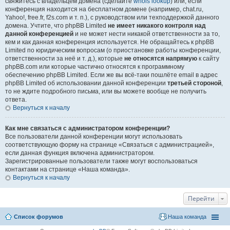
свяжитесь с владельцем домена (сделайте
whois lookup
) или, если
конференция находится на бесплатном домене (например, chat.ru,
Yahoo!, free.fr, f2s.com и т. п.), с руководством или техподдержкой данного
домена. Учтите, что phpBB Limited
не имеет никакого контроля над
данной конференцией
и не может нести никакой ответственности за то,
кем и как данная конференция используется. Не обращайтесь к phpBB
Limited по юридическим вопросам (о приостановке работы конференции,
ответственности за неё и т. д.), которые
не относятся напрямую
к сайту
phpBB.com или которые частично относятся к программному
обеспечению phpBB Limited. Если же вы всё-таки пошлёте email в адрес
phpBB Limited об использовании данной конференции
третьей стороной
,
то не ждите подробного письма, или вы можете вообще не получить
ответа.
Вернуться к началу
Как мне связаться с администратором конференции?
Все пользователи данной конференции могут использовать
соответствующую форму на странице «Связаться с администрацией»,
если данная функция включена администратором.
Зарегистрированные пользователи также могут воспользоваться
контактами на странице «Наша команда».
Вернуться к началу
Перейти
Список форумов
Наша команда