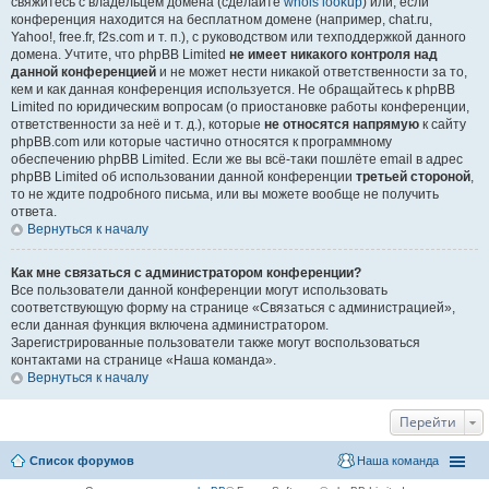
свяжитесь с владельцем домена (сделайте
whois lookup
) или, если
конференция находится на бесплатном домене (например, chat.ru,
Yahoo!, free.fr, f2s.com и т. п.), с руководством или техподдержкой данного
домена. Учтите, что phpBB Limited
не имеет никакого контроля над
данной конференцией
и не может нести никакой ответственности за то,
кем и как данная конференция используется. Не обращайтесь к phpBB
Limited по юридическим вопросам (о приостановке работы конференции,
ответственности за неё и т. д.), которые
не относятся напрямую
к сайту
phpBB.com или которые частично относятся к программному
обеспечению phpBB Limited. Если же вы всё-таки пошлёте email в адрес
phpBB Limited об использовании данной конференции
третьей стороной
,
то не ждите подробного письма, или вы можете вообще не получить
ответа.
Вернуться к началу
Как мне связаться с администратором конференции?
Все пользователи данной конференции могут использовать
соответствующую форму на странице «Связаться с администрацией»,
если данная функция включена администратором.
Зарегистрированные пользователи также могут воспользоваться
контактами на странице «Наша команда».
Вернуться к началу
Перейти
Список форумов
Наша команда