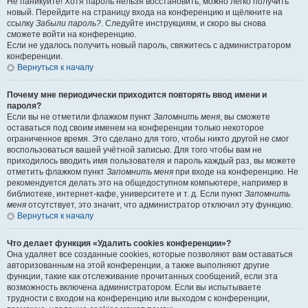
Не паникуйте! Хотя пароль нельзя восстановить, можно легко получить
новый. Перейдите на страницу входа на конференцию и щёлкните на
ссылку
Забыли пароль?
. Следуйте инструкциям, и скоро вы снова
сможете войти на конференцию.
Если не удалось получить новый пароль, свяжитесь с администратором
конференции.
Вернуться к началу
Почему мне периодически приходится повторять ввод имени и
пароля?
Если вы не отметили флажком пункт
Запомнить меня
, вы сможете
оставаться под своим именем на конференции только некоторое
ограниченное время. Это сделано для того, чтобы никто другой не смог
воспользоваться вашей учётной записью. Для того чтобы вам не
приходилось вводить имя пользователя и пароль каждый раз, вы можете
отметить флажком пункт
Запомнить меня
при входе на конференцию. Не
рекомендуется делать это на общедоступном компьютере, например в
библиотеке, интернет-кафе, университете и т. д. Если пункт
Запомнить
меня
отсутствует, это значит, что администратор отключил эту функцию.
Вернуться к началу
Что делает функция «Удалить cookies конференции»?
Она удаляет все созданные cookies, которые позволяют вам оставаться
авторизованным на этой конференции, а также выполняют другие
функции, такие как отслеживание прочитанных сообщений, если эта
возможность включена администратором. Если вы испытываете
трудности с входом на конференцию или выходом с конференции,