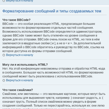
Вернуться к началу
Форматирование сообщений и типы создаваемых тем
Что такое BBCode?
BBCode — это особая реализация HTML, предлагающая большие
возможности по форматированию отдельных частей сообщения.
Возможность использования BBCode определяется администратором,
однако BBCode также может быть отключён на уровне сообщения в
форме для его отправки. BBCode очень похож на HTML, но теги в нём
заключаются в квадратные скобки [ и ], а не в < и >. За дополнительной
информацией о BBCode обратитесь к руководству по BBCode, ссылка на
которое доступна из формы отправки сообщений.
Вернуться к началу
Могу ли я использовать HTML?
Нет. На этой конференции невозможны отправка и обработка HTML-кода
в сообщениях. Большая часть возможностей HTML по форматированию
сообщений может быть реализована с использованием BBCode.
Вернуться к началу
Что такое смайлики?
Смайлики, или эмотиконы — это маленькие картинки, которые могут быть
использованы для выражения чувств, например :) означает радость, а :(
означает грусть. Полный список смайликов можно увидеть в форме
создания сообщений. Только не перестарайтесь, используя их: они легко