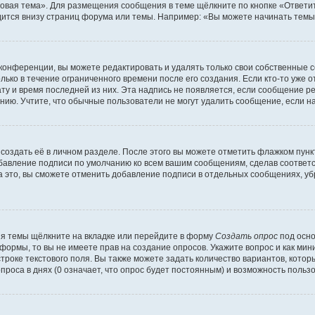
овая тема». Для размещения сообщения в теме щёлкните по кнопке «Ответит
ится внизу страниц форума или темы. Например: «Вы можете начинать темы»
конференции, вы можете редактировать и удалять только свои собственные 
ько в течение ограниченного времени после его создания. Если кто-то уже 
дату и время последней из них. Эта надпись не появляется, если сообщение 
ию. Учтите, что обычные пользователи не могут удалить сообщение, если на 
создать её в личном разделе. После этого вы можете отметить флажком пун
обавление подписи по умолчанию ко всем вашим сообщениям, сделав соотве
а это, вы сможете отменить добавление подписи в отдельных сообщениях, у
я темы щёлкните на вкладке или перейдите в форму
Создать опрос
под осно
 формы, то вы не имеете прав на создание опросов. Укажите вопрос и как ми
троке текстового поля. Вы также можете задать количество вариантов, котор
оса в днях (0 означает, что опрос будет постоянным) и возможность пользо