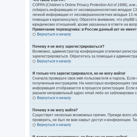
COPPA (Children’s Online Privacy Protection Act of 1998),
собирать информацию от несовершеннолетних младше 13 ле
личной информации от несовершеннолетних младше 13 лет.
помощью к юрисконсульту. Обратите внимание, что phpBB 
юридических отношений, кроме указанных в ответе на вопр
Примечание переводчика: в России данный акт не имее
Вернуться к началу
Почему я не могу зарегистрироваться?
Возможно, администратор конференции отключил регистрац
зарегистрироваться. Обратитесь за помощью к администр
Вернуться к началу
Я только что зарегистрировался, но не могу войти!
Сначала проверьте свои имя пользователя и пароль. Если 
полученным инструкциям. На некоторых конференциях треб
информация отображается в процессе регистрации. Если в
указали неправильный адрес email либо он заблокирован с
Вернуться к началу
Почему я не могу войти?
Существует несколько возможных причин. Прежде всего уб
проверить, не был ли вам закрыт доступ к конференции. 
Вернуться к началу
Я давно зарегистрирован, но больше не могу войти!