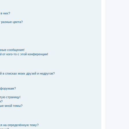
 в них?
 разные цвета?
чные сообщения!
 от кого-то с этой конференции!
й в списках моих друзей и недругов?
и форумам?
стую страницу!
и?
ные мной темы?
ься на определённую тему?