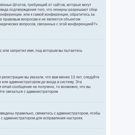
единённых Штатов, требующий от сайтов, которые могут
 вида подтверждения того, что опекуны разрешают сбор
конференции, или к самой конференции, обратитесь за
по правовым вопросам и не является объектом
ридических вопросов, связанных с этой конференцией?».
с или запретил имя, под которым вы пытаетесь
регистрации вы указали, что вам менее 13 лет, следуйте
 или администратором до входа в систему. Эта
 email-сообщение не получено, то возможно, что вы
йте связаться с администратором.
 введены правильно, свяжитесь с администратором, чтобы
ь с администратором для исправления настроек.