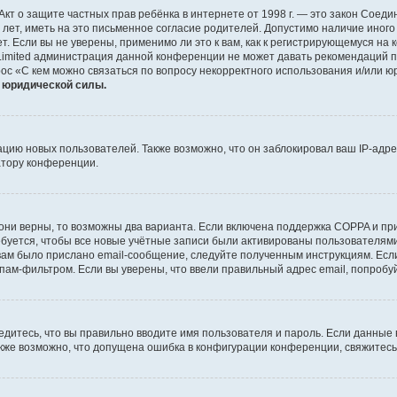
 или Акт о защите частных прав ребёнка в интернете от 1998 г. — это закон Со
т, иметь на это письменное согласие родителей. Допустимо наличие иного
 Если вы не уверены, применимо ли это к вам, как к регистрирующемуся на 
Limited администрация данной конференции не может давать рекомендаций 
ос «С кем можно связаться по вопросу некорректного использования и/или ю
т юридической силы.
ию новых пользователей. Также возможно, что он заблокировал ваш IP-адре
атору конференции.
они верны, то возможны два варианта. Если включена поддержка COPPA и при 
уется, чтобы все новые учётные записи были активированы пользователями
ам было прислано email-сообщение, следуйте полученным инструкциям. Если
пам-фильтром. Если вы уверены, что ввели правильный адрес email, попробу
едитесь, что вы правильно вводите имя пользователя и пароль. Если данные
Также возможно, что допущена ошибка в конфигурации конференции, свяжитес