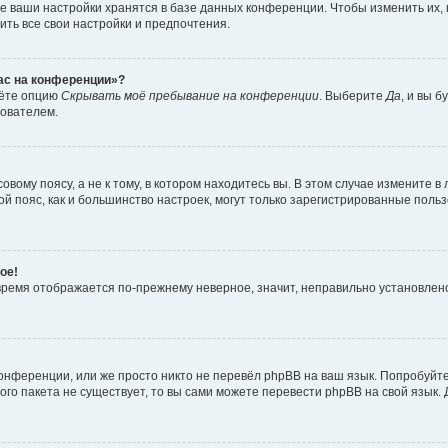
е ваши настройки хранятся в базе данных конференции. Чтобы изменить их,
ить все свои настройки и предпочтения.
час на конференции»?
дёте опцию
Скрывать моё пребывание на конференции
. Выберите
Да
, и вы 
зователем.
вому поясу, а не к тому, в котором находитесь вы. В этом случае измените в 
овой пояс, как и большинство настроек, могут только зарегистрированные пол
ое!
о время отображается по-прежнему неверное, значит, неправильно установле
онференции, или же просто никто не перевёл phpBB на ваш язык. Попробуйт
вого пакета не существует, то вы сами можете перевести phpBB на свой язы