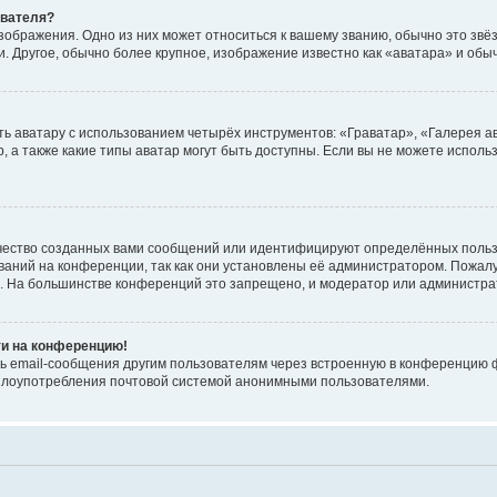
ователя?
зображения. Одно из них может относиться к вашему званию, обычно это звёзд
. Другое, обычно более крупное, изображение известно как «аватара» и обы
ь аватару с использованием четырёх инструментов: «Граватар», «Галерея а
, а также какие типы аватар могут быть доступны. Если вы не можете испол
чество созданных вами сообщений или идентифицируют определённых польз
аний на конференции, так как они установлены её администратором. Пожал
е. На большинстве конференций это запрещено, и модератор или администра
ти на конференцию!
ь email-сообщения другим пользователям через встроенную в конференцию ф
ь злоупотребления почтовой системой анонимными пользователями.