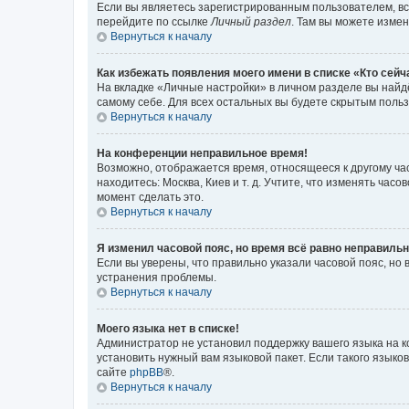
Если вы являетесь зарегистрированным пользователем, вс
перейдите по ссылке
Личный раздел
. Там вы можете измен
Вернуться к началу
Как избежать появления моего имени в списке «Кто сей
На вкладке «Личные настройки» в личном разделе вы най
самому себе. Для всех остальных вы будете скрытым поль
Вернуться к началу
На конференции неправильное время!
Возможно, отображается время, относящееся к другому часо
находитесь: Москва, Киев и т. д. Учтите, что изменять час
момент сделать это.
Вернуться к началу
Я изменил часовой пояс, но время всё равно неправильн
Если вы уверены, что правильно указали часовой пояс, н
устранения проблемы.
Вернуться к началу
Моего языка нет в списке!
Администратор не установил поддержку вашего языка на к
установить нужный вам языковой пакет. Если такого языко
сайте
phpBB
®.
Вернуться к началу