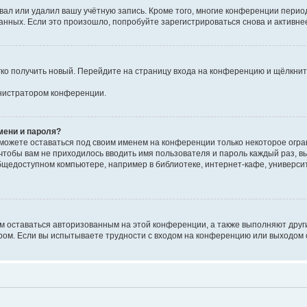
вал или удалил вашу учётную запись. Кроме того, многие конференции перио
ных. Если это произошло, попробуйте зарегистрироваться снова и активнее 
егко получить новый. Перейдите на страницу входа на конференцию и щёлкни
инистратором конференции.
мени и пароля?
сможете оставаться под своим именем на конференции только некоторое огран
 чтобы вам не приходилось вводить имя пользователя и пароль каждый раз, 
щедоступном компьютере, например в библиотеке, интернет-кафе, университе
ам оставаться авторизованным на этой конференции, а также выполняют друг
ом. Если вы испытываете трудности с входом на конференцию или выходом с