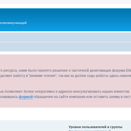
телекоммуникаций
ого ресурса, нами было принято решение о частичной деактивации форума El
должит работу в "режиме чтения", так как за долгие годы работы здесь нако
ые позволяют более оперативно и адресно консультировать наших клиентов. 
льзовавшись
формой
обращения на сайте компании или оставить заявку в сис
Уровни пользователей и группы