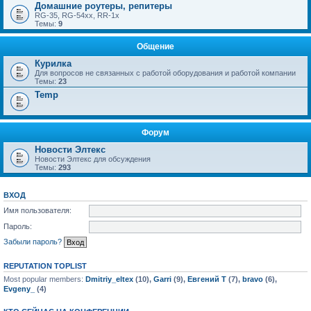
Домашние роутеры, репитеры
RG-35, RG-54xx, RR-1x
Темы:
9
Общение
Курилка
Для вопросов не связанных с работой оборудования и работой компании
Темы:
23
Temp
Форум
Новости Элтекс
Новости Элтекс для обсуждения
Темы:
293
ВХОД
Имя пользователя:
Пароль:
Забыли пароль?
REPUTATION TOPLIST
Most popular members:
Dmitriy_eltex
(10),
Garri
(9),
Евгений Т
(7),
bravo
(6),
Evgeny_
(4)