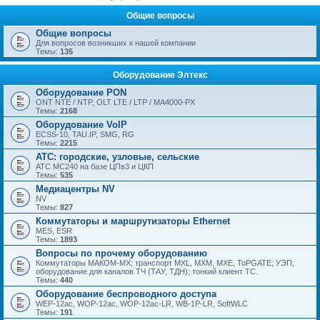
Общие вопросы
Общие вопросы
Для вопросов возникших к нашей компании
Темы:
135
Оборудование Элтекс
Оборудование PON
ONT NTE / NTP, OLT LTE / LTP / MA4000-PX
Темы:
2168
Оборудование VoIP
ECSS-10, TAU.IP, SMG, RG
Темы:
2215
АТС: городские, узловые, сельские
АТС МС240 на базе ЦПв3 и ЦКП
Темы:
535
Медиацентры NV
NV
Темы:
827
Коммутаторы и маршрутизаторы Ethernet
MES, ESR
Темы:
1893
Вопросы по прочему оборудованию
Коммутаторы МАКОМ-МХ; транспорт MXL, MXM, MXE, ToPGATE; УЭП;
оборудование для каналов ТЧ (ТАУ, ТДН); тонкий клиент ТС.
Темы:
440
Оборудование беспроводного доступа
WEP-12ac, WOP-12ac, WOP-12ac-LR, WB-1P-LR, SoftWLC
Темы:
191