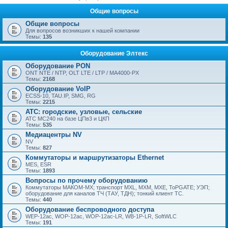
Общие вопросы
Общие вопросы
Для вопросов возникших к нашей компании
Темы:
135
Оборудование Элтекс
Оборудование PON
ONT NTE / NTP, OLT LTE / LTP / MA4000-PX
Темы:
2168
Оборудование VoIP
ECSS-10, TAU.IP, SMG, RG
Темы:
2215
АТС: городские, узловые, сельские
АТС МС240 на базе ЦПв3 и ЦКП
Темы:
535
Медиацентры NV
NV
Темы:
827
Коммутаторы и маршрутизаторы Ethernet
MES, ESR
Темы:
1893
Вопросы по прочему оборудованию
Коммутаторы МАКОМ-МХ; транспорт MXL, MXM, MXE, ToPGATE; УЭП;
оборудование для каналов ТЧ (ТАУ, ТДН); тонкий клиент ТС.
Темы:
440
Оборудование беспроводного доступа
WEP-12ac, WOP-12ac, WOP-12ac-LR, WB-1P-LR, SoftWLC
Темы:
191