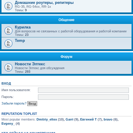
Домашние роутеры, репитеры
RG-35, RG-54xx, RR-1x
Темы:
9
Общение
Курилка
Для вопросов не связанных с работой оборудования и работой компании
Темы:
23
Temp
Форум
Новости Элтекс
Новости Элтекс для обсуждения
Темы:
293
ВХОД
Имя пользователя:
Пароль:
Забыли пароль?
REPUTATION TOPLIST
Most popular members:
Dmitriy_eltex
(10),
Garri
(9),
Евгений Т
(7),
bravo
(6),
Evgeny_
(4)