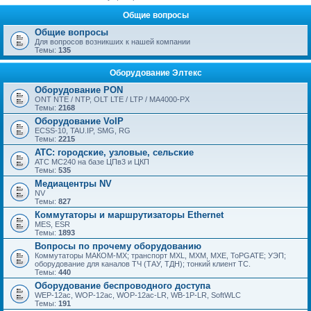
Общие вопросы
Общие вопросы
Для вопросов возникших к нашей компании
Темы:
135
Оборудование Элтекс
Оборудование PON
ONT NTE / NTP, OLT LTE / LTP / MA4000-PX
Темы:
2168
Оборудование VoIP
ECSS-10, TAU.IP, SMG, RG
Темы:
2215
АТС: городские, узловые, сельские
АТС МС240 на базе ЦПв3 и ЦКП
Темы:
535
Медиацентры NV
NV
Темы:
827
Коммутаторы и маршрутизаторы Ethernet
MES, ESR
Темы:
1893
Вопросы по прочему оборудованию
Коммутаторы МАКОМ-МХ; транспорт MXL, MXM, MXE, ToPGATE; УЭП;
оборудование для каналов ТЧ (ТАУ, ТДН); тонкий клиент ТС.
Темы:
440
Оборудование беспроводного доступа
WEP-12ac, WOP-12ac, WOP-12ac-LR, WB-1P-LR, SoftWLC
Темы:
191