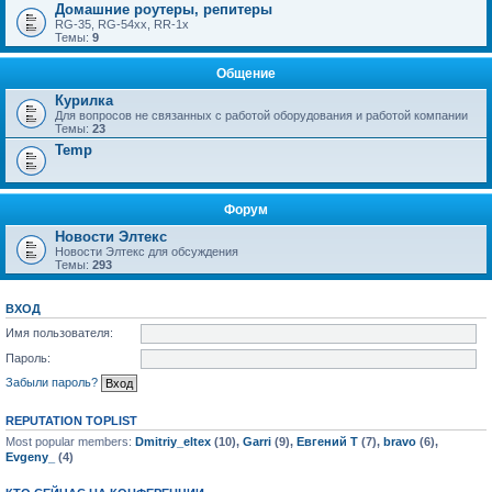
Домашние роутеры, репитеры
RG-35, RG-54xx, RR-1x
Темы:
9
Общение
Курилка
Для вопросов не связанных с работой оборудования и работой компании
Темы:
23
Temp
Форум
Новости Элтекс
Новости Элтекс для обсуждения
Темы:
293
ВХОД
Имя пользователя:
Пароль:
Забыли пароль?
REPUTATION TOPLIST
Most popular members:
Dmitriy_eltex
(10),
Garri
(9),
Евгений Т
(7),
bravo
(6),
Evgeny_
(4)