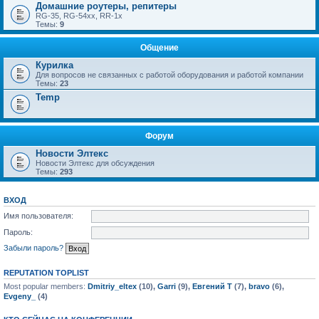
Домашние роутеры, репитеры
RG-35, RG-54xx, RR-1x
Темы:
9
Общение
Курилка
Для вопросов не связанных с работой оборудования и работой компании
Темы:
23
Temp
Форум
Новости Элтекс
Новости Элтекс для обсуждения
Темы:
293
ВХОД
Имя пользователя:
Пароль:
Забыли пароль?
REPUTATION TOPLIST
Most popular members:
Dmitriy_eltex
(10),
Garri
(9),
Евгений Т
(7),
bravo
(6),
Evgeny_
(4)