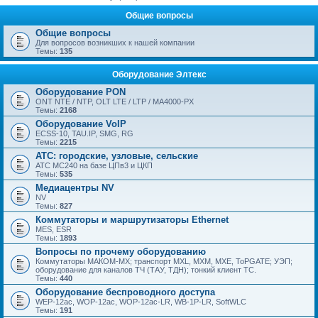
Общие вопросы
Общие вопросы
Для вопросов возникших к нашей компании
Темы:
135
Оборудование Элтекс
Оборудование PON
ONT NTE / NTP, OLT LTE / LTP / MA4000-PX
Темы:
2168
Оборудование VoIP
ECSS-10, TAU.IP, SMG, RG
Темы:
2215
АТС: городские, узловые, сельские
АТС МС240 на базе ЦПв3 и ЦКП
Темы:
535
Медиацентры NV
NV
Темы:
827
Коммутаторы и маршрутизаторы Ethernet
MES, ESR
Темы:
1893
Вопросы по прочему оборудованию
Коммутаторы МАКОМ-МХ; транспорт MXL, MXM, MXE, ToPGATE; УЭП;
оборудование для каналов ТЧ (ТАУ, ТДН); тонкий клиент ТС.
Темы:
440
Оборудование беспроводного доступа
WEP-12ac, WOP-12ac, WOP-12ac-LR, WB-1P-LR, SoftWLC
Темы:
191