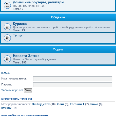
Домашние роутеры, репитеры
RG-35, RG-54xx, RR-1x
Темы:
9
Общение
Курилка
Для вопросов не связанных с работой оборудования и работой компании
Темы:
23
Temp
Форум
Новости Элтекс
Новости Элтекс для обсуждения
Темы:
293
ВХОД
Имя пользователя:
Пароль:
Забыли пароль?
REPUTATION TOPLIST
Most popular members:
Dmitriy_eltex
(10),
Garri
(9),
Евгений Т
(7),
bravo
(6),
Evgeny_
(4)