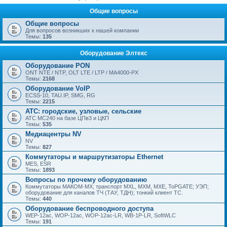
Общие вопросы
Общие вопросы
Для вопросов возникших к нашей компании
Темы:
135
Оборудование Элтекс
Оборудование PON
ONT NTE / NTP, OLT LTE / LTP / MA4000-PX
Темы:
2168
Оборудование VoIP
ECSS-10, TAU.IP, SMG, RG
Темы:
2215
АТС: городские, узловые, сельские
АТС МС240 на базе ЦПв3 и ЦКП
Темы:
535
Медиацентры NV
NV
Темы:
827
Коммутаторы и маршрутизаторы Ethernet
MES, ESR
Темы:
1893
Вопросы по прочему оборудованию
Коммутаторы МАКОМ-МХ; транспорт MXL, MXM, MXE, ToPGATE; УЭП;
оборудование для каналов ТЧ (ТАУ, ТДН); тонкий клиент ТС.
Темы:
440
Оборудование беспроводного доступа
WEP-12ac, WOP-12ac, WOP-12ac-LR, WB-1P-LR, SoftWLC
Темы:
191