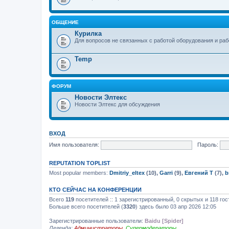
ОБЩЕНИЕ
Курилка
Для вопросов не связанных с работой оборудования и ра
Temp
ФОРУМ
Новости Элтекс
Новости Элтекс для обсуждения
ВХОД
Имя пользователя:
Пароль:
REPUTATION TOPLIST
Most popular members:
Dmitriy_eltex
(10),
Garri
(9),
Евгений Т
(7),
b
КТО СЕЙЧАС НА КОНФЕРЕНЦИИ
Всего
119
посетителей :: 1 зарегистрированный, 0 скрытых и 118 го
Больше всего посетителей (
3320
) здесь было 03 апр 2026 12:05
Зарегистрированные пользователи:
Baidu [Spider]
Легенда:
Администраторы
,
Супермодераторы