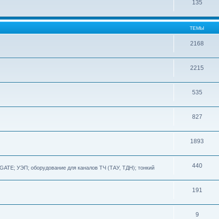
135
ТЕМЫ
2168
2215
535
827
1893
440
TE; УЭП; оборудование для каналов ТЧ (ТАУ, ТДН); тонкий
191
9