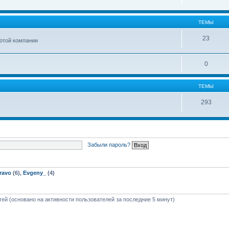
ТЕМЫ
23
ботой компании
0
ТЕМЫ
293
Забыли пароль?
ravo
(6),
Evgeny_
(4)
стей (основано на активности пользователей за последние 5 минут)