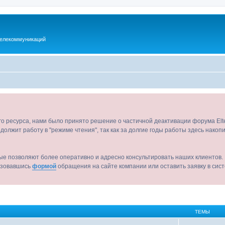
телекоммуникаций
ого ресурса, нами было принято решение о частичной деактивации форума El
должит работу в "режиме чтения", так как за долгие годы работы здесь нако
ые позволяют более оперативно и адресно консультировать наших клиентов. 
льзовавшись
формой
обращения на сайте компании или оставить заявку в сис
ТЕМЫ