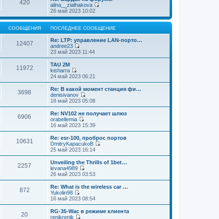
420
alina__zialhakova
П
26 май 2023 10:02
е
р
е
СООБЩЕНИЯ
ПОСЛЕДНЕЕ СООБЩЕНИЕ
й
т
Re: LTP: управление LAN-порто…
12407
и
andree23
П
к
23 май 2023 11:44
е
п
р
о
TAU 2M
11972
е
с
kisharra
й
л
П
24 май 2023 06:21
т
е
е
и
д
р
Re: В какой момент станция фи…
3698
к
н
е
denisivanov
п
е
й
П
18 май 2023 05:08
о
м
т
е
с
у
и
р
Re: NV102 не получает шлюз
л
с
6906
к
е
orabellemia
е
о
п
й
П
16 май 2023 15:39
д
о
о
т
е
н
б
с
и
р
Re: esr-100, проброс портов
е
щ
л
10631
к
е
DmitryKapacukoB
м
е
е
п
й
П
25 май 2023 16:14
у
н
д
о
т
е
с
и
н
с
и
р
Unveiling the Thrills of 1bet…
о
ю
е
л
2257
к
е
levana4989
о
м
е
п
й
П
26 май 2023 03:53
б
у
д
о
т
е
щ
с
н
с
и
р
е
Re: What is the wireless car …
о
е
л
872
к
е
н
Yukolin98
о
м
е
п
й
и
П
16 май 2023 08:54
б
у
д
о
т
ю
е
щ
с
н
с
и
р
е
RG-35-Wac в режиме клиента
о
е
л
20
к
е
н
renikrenik
о
м