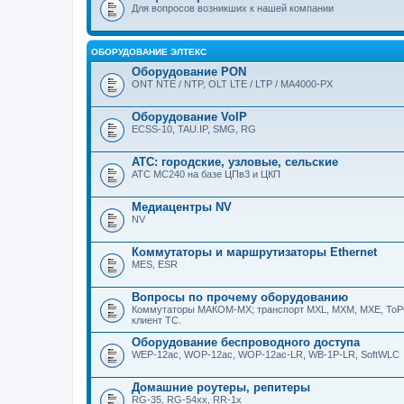
Для вопросов возникших к нашей компании
ОБОРУДОВАНИЕ ЭЛТЕКС
Оборудование PON
ONT NTE / NTP, OLT LTE / LTP / MA4000-PX
Оборудование VoIP
ECSS-10, TAU.IP, SMG, RG
АТС: городские, узловые, сельские
АТС МС240 на базе ЦПв3 и ЦКП
Медиацентры NV
NV
Коммутаторы и маршрутизаторы Ethernet
MES, ESR
Вопросы по прочему оборудованию
Коммутаторы МАКОМ-МХ; транспорт MXL, MXM, MXE, ToPGA
клиент ТС.
Оборудование беспроводного доступа
WEP-12ac, WOP-12ac, WOP-12ac-LR, WB-1P-LR, SoftWLC
Домашние роутеры, репитеры
RG-35, RG-54xx, RR-1x