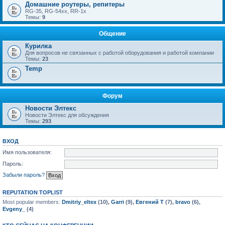
Домашние роутеры, репитеры
RG-35, RG-54xx, RR-1x
Темы:
9
Общение
Курилка
Для вопросов не связанных с работой оборудования и работой компании
Темы:
23
Temp
Форум
Новости Элтекс
Новости Элтекс для обсуждения
Темы:
293
ВХОД
Имя пользователя:
Пароль:
Забыли пароль?
REPUTATION TOPLIST
Most popular members:
Dmitriy_eltex
(10),
Garri
(9),
Евгений Т
(7),
bravo
(6),
Evgeny_
(4)