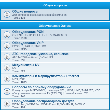
Общие вопросы
Общие вопросы
Для вопросов возникших к нашей компании
Темы:
135
Оборудование Элтекс
Оборудование PON
ONT NTE / NTP, OLT LTE / LTP / MA4000-PX
Темы:
2168
Оборудование VoIP
ECSS-10, TAU.IP, SMG, RG
Темы:
2215
АТС: городские, узловые, сельские
АТС МС240 на базе ЦПв3 и ЦКП
Темы:
535
Медиацентры NV
NV
Темы:
827
Коммутаторы и маршрутизаторы Ethernet
MES, ESR
Темы:
1893
Вопросы по прочему оборудованию
Коммутаторы МАКОМ-МХ; транспорт MXL, MXM, MXE, ToPGATE; УЭП;
оборудование для каналов ТЧ (ТАУ, ТДН); тонкий клиент ТС.
Темы:
440
Оборудование беспроводного доступа
WEP-12ac, WOP-12ac, WOP-12ac-LR, WB-1P-LR, SoftWLC
Темы:
191