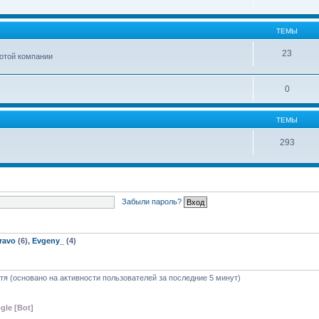
ТЕМЫ
23
ботой компании
0
ТЕМЫ
293
Забыли пароль?
ravo
(6),
Evgeny_
(4)
стя (основано на активности пользователей за последние 5 минут)
gle [Bot]