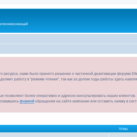
телекоммуникаций
ого ресурса, нами было принято решение о частичной деактивации форума El
должит работу в "режиме чтения", так как за долгие годы работы здесь нако
ые позволяют более оперативно и адресно консультировать наших клиентов. 
льзовавшись
формой
обращения на сайте компании или оставить заявку в сис
ТЕМЫ