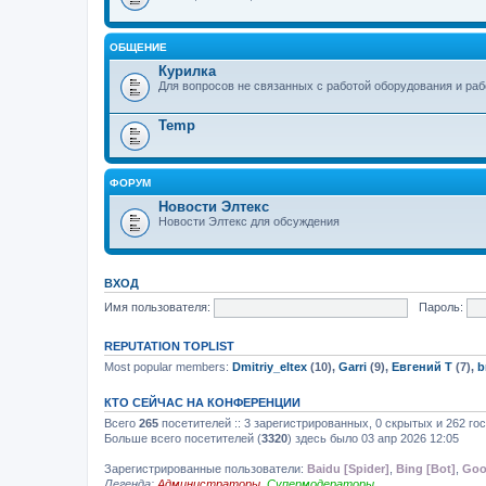
ОБЩЕНИЕ
Курилка
Для вопросов не связанных с работой оборудования и ра
Temp
ФОРУМ
Новости Элтекс
Новости Элтекс для обсуждения
ВХОД
Имя пользователя:
Пароль:
REPUTATION TOPLIST
Most popular members:
Dmitriy_eltex
(10),
Garri
(9),
Евгений Т
(7),
b
КТО СЕЙЧАС НА КОНФЕРЕНЦИИ
Всего
265
посетителей :: 3 зарегистрированных, 0 скрытых и 262 го
Больше всего посетителей (
3320
) здесь было 03 апр 2026 12:05
Зарегистрированные пользователи:
Baidu [Spider]
,
Bing [Bot]
,
Goo
Легенда:
Администраторы
,
Супермодераторы