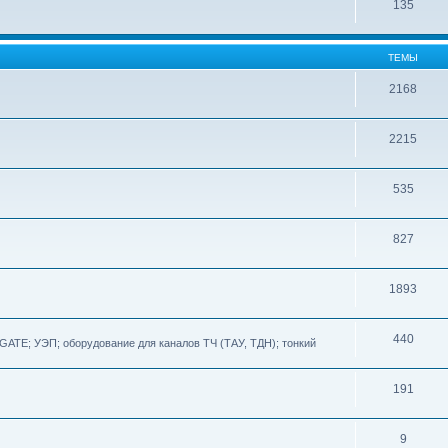
135
ТЕМЫ
2168
2215
535
827
1893
440
TE; УЭП; оборудование для каналов ТЧ (ТАУ, ТДН); тонкий
191
9