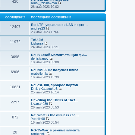
420
alina__zialhakova
П
26 май 2023 10:02
е
р
е
СООБЩЕНИЯ
ПОСЛЕДНЕЕ СООБЩЕНИЕ
й
т
Re: LTP: управление LAN-порто…
12407
и
andree23
П
к
23 май 2023 11:44
е
п
р
о
TAU 2M
11972
е
с
kisharra
й
л
П
24 май 2023 06:21
т
е
е
и
д
р
Re: В какой момент станция фи…
3698
к
н
е
denisivanov
п
е
й
П
18 май 2023 05:08
о
м
т
е
с
у
и
р
Re: NV102 не получает шлюз
л
с
6906
к
е
orabellemia
е
о
п
й
П
16 май 2023 15:39
д
о
о
т
е
н
б
с
и
р
Re: esr-100, проброс портов
е
щ
л
10631
к
е
DmitryKapacukoB
м
е
е
п
й
П
25 май 2023 16:14
у
н
д
о
т
е
с
и
н
с
и
р
Unveiling the Thrills of 1bet…
о
ю
е
л
2257
к
е
levana4989
о
м
е
п
й
П
26 май 2023 03:53
б
у
д
о
т
е
щ
с
н
с
и
р
е
Re: What is the wireless car …
о
е
л
872
к
е
н
Yukolin98
о
м
е
п
й
и
П
16 май 2023 08:54
б
у
д
о
т
ю
е
щ
с
н
с
и
р
е
RG-35-Wac в режиме клиента
о
е
л
20
к
е
н
renikrenik
о
м