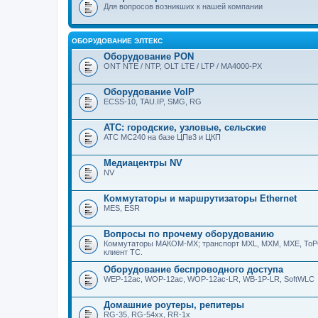
Для вопросов возникших к нашей компании
ОБОРУДОВАНИЕ ЭЛТЕКС
Оборудование PON
ONT NTE / NTP, OLT LTE / LTP / MA4000-PX
Оборудование VoIP
ECSS-10, TAU.IP, SMG, RG
АТС: городские, узловые, сельские
АТС МС240 на базе ЦПв3 и ЦКП
Медиацентры NV
NV
Коммутаторы и маршрутизаторы Ethernet
MES, ESR
Вопросы по прочему оборудованию
Коммутаторы МАКОМ-МХ; транспорт MXL, MXM, MXE, ToPGA
клиент ТС.
Оборудование беспроводного доступа
WEP-12ac, WOP-12ac, WOP-12ac-LR, WB-1P-LR, SoftWLC
Домашние роутеры, репитеры
RG-35, RG-54xx, RR-1x