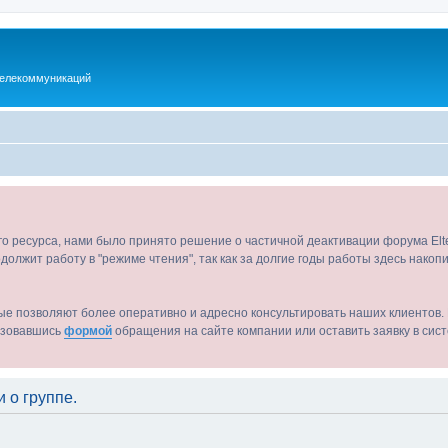
телекоммуникаций
ого ресурса, нами было принято решение о частичной деактивации форума El
должит работу в "режиме чтения", так как за долгие годы работы здесь нако
ые позволяют более оперативно и адресно консультировать наших клиентов. 
льзовавшись
формой
обращения на сайте компании или оставить заявку в сис
 о группе.