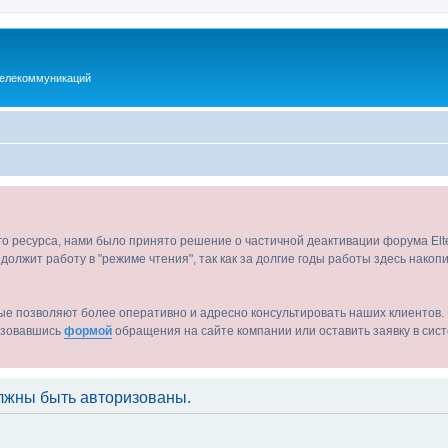
телекоммуникаций
ого ресурса, нами было принято решение о частичной деактивации форума El
должит работу в "режиме чтения", так как за долгие годы работы здесь нако
ые позволяют более оперативно и адресно консультировать наших клиентов. 
льзовавшись
формой
обращения на сайте компании или оставить заявку в сис
лжны быть авторизованы.