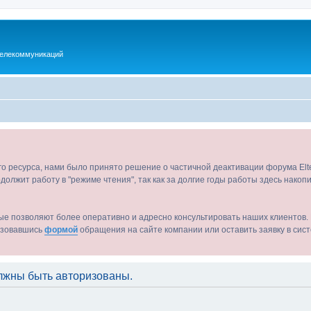
телекоммуникаций
ого ресурса, нами было принято решение о частичной деактивации форума El
должит работу в "режиме чтения", так как за долгие годы работы здесь нако
ые позволяют более оперативно и адресно консультировать наших клиентов. 
льзовавшись
формой
обращения на сайте компании или оставить заявку в сис
лжны быть авторизованы.