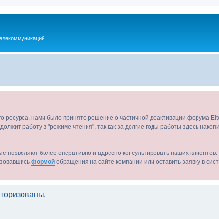
телекоммуникаций
ого ресурса, нами было принято решение о частичной деактивации форума El
должит работу в "режиме чтения", так как за долгие годы работы здесь нако
ые позволяют более оперативно и адресно консультировать наших клиентов. 
льзовавшись
формой
обращения на сайте компании или оставить заявку в сис
торизованы.