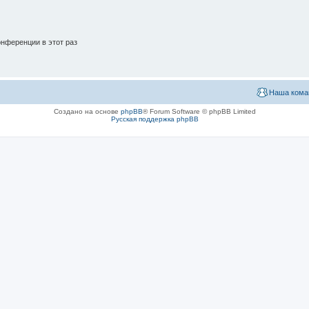
нференции в этот раз
Наша кома
Создано на основе
phpBB
® Forum Software © phpBB Limited
Русская поддержка phpBB