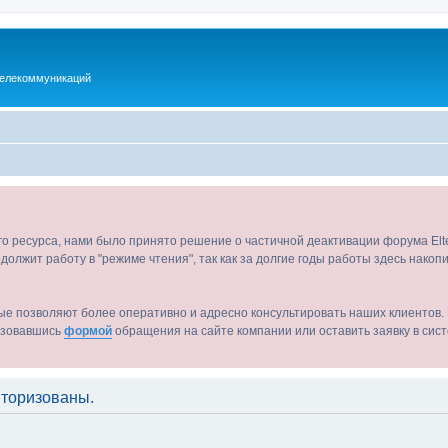
телекоммуникаций
ого ресурса, нами было принято решение о частичной деактивации форума El
должит работу в "режиме чтения", так как за долгие годы работы здесь нако
ые позволяют более оперативно и адресно консультировать наших клиентов. 
льзовавшись
формой
обращения на сайте компании или оставить заявку в сис
торизованы.