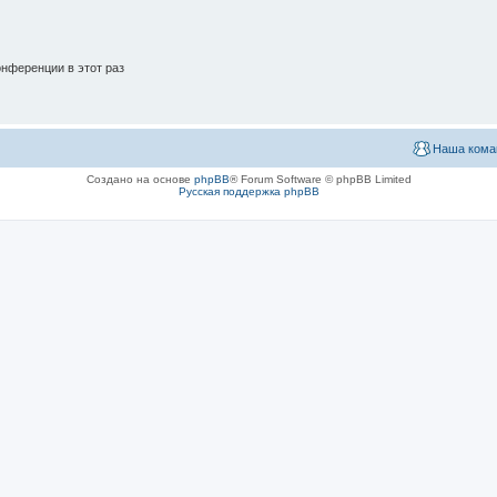
нференции в этот раз
Наша кома
Создано на основе
phpBB
® Forum Software © phpBB Limited
Русская поддержка phpBB