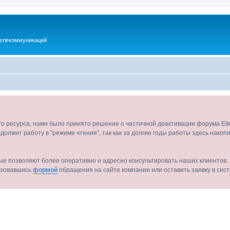
телекоммуникаций
ого ресурса, нами было принято решение о частичной деактивации форума El
должит работу в "режиме чтения", так как за долгие годы работы здесь нако
ые позволяют более оперативно и адресно консультировать наших клиентов. 
льзовавшись
формой
обращения на сайте компании или оставить заявку в сис