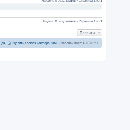
Найдено 0 результатов • Страница
1
из
1
Найдено 0 результатов • Страница
1
из
1
Перейти
нда
Удалить cookies конференции
Часовой пояс:
UTC+07:00