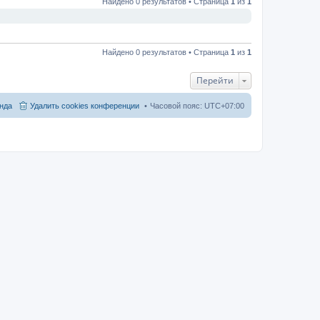
Найдено 0 результатов • Страница
1
из
1
Найдено 0 результатов • Страница
1
из
1
Перейти
нда
Удалить cookies конференции
Часовой пояс:
UTC+07:00