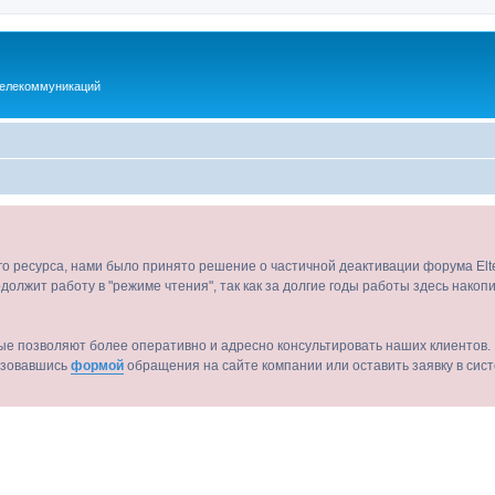
телекоммуникаций
ого ресурса, нами было принято решение о частичной деактивации форума El
должит работу в "режиме чтения", так как за долгие годы работы здесь нако
ые позволяют более оперативно и адресно консультировать наших клиентов. 
льзовавшись
формой
обращения на сайте компании или оставить заявку в сис