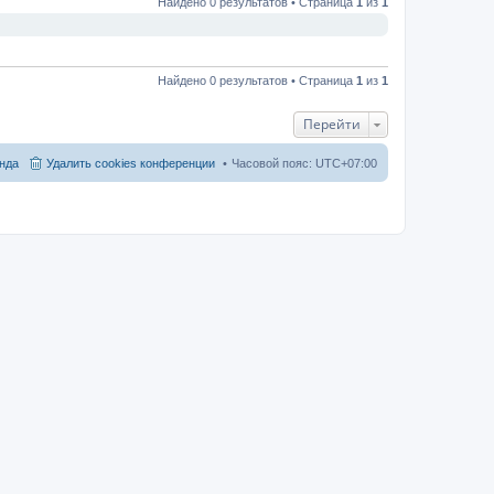
Найдено 0 результатов • Страница
1
из
1
Найдено 0 результатов • Страница
1
из
1
Перейти
нда
Удалить cookies конференции
Часовой пояс:
UTC+07:00