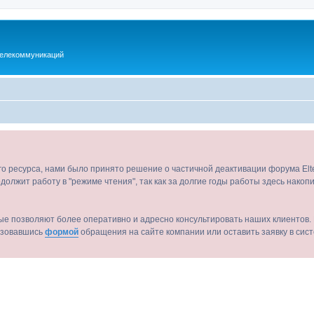
телекоммуникаций
ого ресурса, нами было принято решение о частичной деактивации форума El
должит работу в "режиме чтения", так как за долгие годы работы здесь нако
ые позволяют более оперативно и адресно консультировать наших клиентов. 
льзовавшись
формой
обращения на сайте компании или оставить заявку в сис