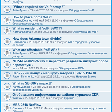
доступа
"What's required for VoIP setup?"
JulianAyers
» 03 май 2023 10:36 » в форуме
Оборудование VoIP
How to place home WiFi?
TomanyDelaney
» 01 май 2023 11:00 » в форуме
Оборудование
беспроводного доступа
What is residential VoIP SWOT?
HarmanKhema
» 29 апр 2023 16:07 » в форуме
Оборудование VoIP
How does Arizona town divide?
DolanaKerr
» 29 апр 2023 14:39 » в форуме
АТС: городские, узловые,
сельские
What are affordable PoE APs?
JulianAyers
» 27 апр 2023 11:13 » в форуме
Оборудование беспроводного
доступа
NTP-RG-1402G-W:rev.C перестаёт раздавать интернет после
перезагрузки
szx
» 24 апр 2023 15:19 » в форуме
Оборудование PON
Серийный выпуск маршрутизаторов ESR-15/15R/30
Pavel_Timchenko
» 24 апр 2023 14:51 » в форуме
Новости Элтекс
What is SB 686's impact?
KamraVaghela
» 22 апр 2023 18:35 » в форуме
Оборудование
беспроводного доступа
Отображение информации из файлов журналов CDR
Wisefox
» 22 апр 2023 17:56 » в форуме
Курилка
MES 2348 NetFlow
Снежок
» 21 апр 2023 21:44 » в форуме
Коммутаторы и маршрутизаторы
Ethernet