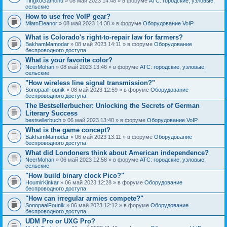
TingxoGamchu
» 08 май 2023 14:48 » в форуме
АТС: городские, узловые,
сельские
How to use free VoIP gear?
MiatoEleanor
» 08 май 2023 14:38 » в форуме
Оборудование VoIP
What is Colorado's right-to-repair law for farmers?
BakhamMamodar
» 08 май 2023 14:11 » в форуме
Оборудование
беспроводного доступа
What is your favorite color?
NeerMohan
» 08 май 2023 13:46 » в форуме
АТС: городские, узловые,
сельские
"How wireless line signal transmission?"
SonopaalFounik
» 08 май 2023 12:59 » в форуме
Оборудование
беспроводного доступа
The Bestsellerbucher: Unlocking the Secrets of German
Literary Success
bestsellerbuch
» 06 май 2023 13:40 » в форуме
Оборудование VoIP
What is the game concept?
BakhamMamodar
» 06 май 2023 13:11 » в форуме
Оборудование
беспроводного доступа
What did Londoners think about American independence?
NeerMohan
» 06 май 2023 12:58 » в форуме
АТС: городские, узловые,
сельские
"How build binary clock Pico?"
HoumirKinkar
» 06 май 2023 12:28 » в форуме
Оборудование
беспроводного доступа
"How can irregular armies compete?"
SonopaalFounik
» 06 май 2023 12:12 » в форуме
Оборудование
беспроводного доступа
UDM Pro or UXG Pro?