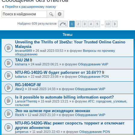
Перейти к расширенному поиску
Найдено 609 результатов
1
2
3
4
5
…
13
Темы
Unveiling the Thrills of 1bet2u: Your Trusted Online Casino
Malaysia
levana4989
» 26 май 2023 03:53 » в форуме
Вопросы по прочему
оборудованию
TAU 2M
В
kisharra
» 24 май 2023 06:21 » в форуме
Оборудование VoIP
л
о
NTU-RG-1402G-W будет работатет от 10.6V??
ж
В
ludiarius
» 22 май 2023 23:08 » в форуме
Оборудование PON
е
л
н
о
RG-1404GF-W
и
ж
я
AlexQ
» 19 май 2023 14:33 » в форуме
Оборудование VoIP
е
н
Is it possible to automate billing information export?
и
я
LansoirThemtq
» 15 май 2023 13:21 » в форуме
АТС: городские, узловые,
сельские
Эхо на шлюзе при исходящих звонках
RickN
» 12 май 2023 21:10 » в форуме
Оборудование VoIP
NTU-RG-5420G-Wac режет скорость торрент и отключает
других абонентов
jumperus
» 11 май 2023 22:43 » в форуме
Оборудование PON