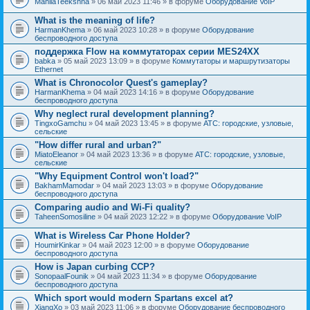
MahilaTeekshna
» 06 май 2023 11:46 » в форуме
Оборудование VoIP
What is the meaning of life?
HarmanKhema
» 06 май 2023 10:28 » в форуме
Оборудование
беспроводного доступа
поддержка Flow на коммутаторах серии MES24XX
babka
» 05 май 2023 13:09 » в форуме
Коммутаторы и маршрутизаторы
Ethernet
What is Chronocolor Quest's gameplay?
HarmanKhema
» 04 май 2023 14:16 » в форуме
Оборудование
беспроводного доступа
Why neglect rural development planning?
TingxoGamchu
» 04 май 2023 13:45 » в форуме
АТС: городские, узловые,
сельские
"How differ rural and urban?"
MiatoEleanor
» 04 май 2023 13:36 » в форуме
АТС: городские, узловые,
сельские
"Why Equipment Control won't load?"
BakhamMamodar
» 04 май 2023 13:03 » в форуме
Оборудование
беспроводного доступа
Comparing audio and Wi-Fi quality?
TaheenSomosiline
» 04 май 2023 12:22 » в форуме
Оборудование VoIP
What is Wireless Car Phone Holder?
HoumirKinkar
» 04 май 2023 12:00 » в форуме
Оборудование
беспроводного доступа
How is Japan curbing CCP?
SonopaalFounik
» 04 май 2023 11:34 » в форуме
Оборудование
беспроводного доступа
Which sport would modern Spartans excel at?
XiangXo
» 03 май 2023 11:06 » в форуме
Оборудование беспроводного