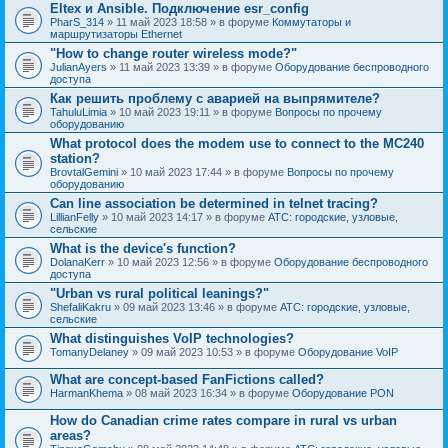
Eltex и Ansible. Подключение esr_config
PharS_314
» 11 май 2023 18:58 » в форуме
Коммутаторы и
маршрутизаторы Ethernet
"How to change router wireless mode?"
JulianAyers
» 11 май 2023 13:39 » в форуме
Оборудование беспроводного
доступа
Как решить проблему с аварией на выпрямителе?
TahuluLimia
» 10 май 2023 19:11 » в форуме
Вопросы по прочему
оборудованию
What protocol does the modem use to connect to the MC240
station?
BrovtalGemini
» 10 май 2023 17:44 » в форуме
Вопросы по прочему
оборудованию
Can line association be determined in telnet tracing?
LillianFelly
» 10 май 2023 14:17 » в форуме
АТС: городские, узловые,
сельские
What is the device's function?
DolanaKerr
» 10 май 2023 12:56 » в форуме
Оборудование беспроводного
доступа
"Urban vs rural political leanings?"
ShefaliKakru
» 09 май 2023 13:46 » в форуме
АТС: городские, узловые,
сельские
What distinguishes VoIP technologies?
TomanyDelaney
» 09 май 2023 10:53 » в форуме
Оборудование VoIP
What are concept-based FanFictions called?
HarmanKhema
» 08 май 2023 16:34 » в форуме
Оборудование PON
How do Canadian crime rates compare in rural vs urban
areas?