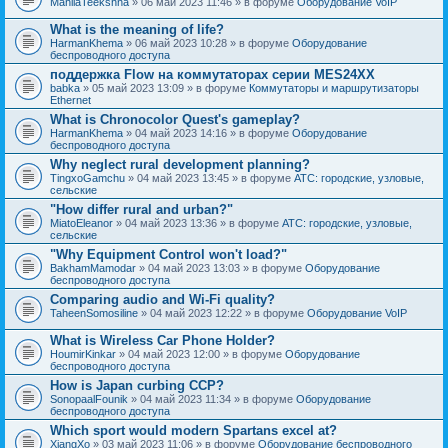
MahilaTeekshna
» 06 май 2023 11:46 » в форуме
Оборудование VoIP
What is the meaning of life?
HarmanKhema
» 06 май 2023 10:28 » в форуме
Оборудование
беспроводного доступа
поддержка Flow на коммутаторах серии MES24XX
babka
» 05 май 2023 13:09 » в форуме
Коммутаторы и маршрутизаторы
Ethernet
What is Chronocolor Quest's gameplay?
HarmanKhema
» 04 май 2023 14:16 » в форуме
Оборудование
беспроводного доступа
Why neglect rural development planning?
TingxoGamchu
» 04 май 2023 13:45 » в форуме
АТС: городские, узловые,
сельские
"How differ rural and urban?"
MiatoEleanor
» 04 май 2023 13:36 » в форуме
АТС: городские, узловые,
сельские
"Why Equipment Control won't load?"
BakhamMamodar
» 04 май 2023 13:03 » в форуме
Оборудование
беспроводного доступа
Comparing audio and Wi-Fi quality?
TaheenSomosiline
» 04 май 2023 12:22 » в форуме
Оборудование VoIP
What is Wireless Car Phone Holder?
HoumirKinkar
» 04 май 2023 12:00 » в форуме
Оборудование
беспроводного доступа
How is Japan curbing CCP?
SonopaalFounik
» 04 май 2023 11:34 » в форуме
Оборудование
беспроводного доступа
Which sport would modern Spartans excel at?
XiangXo
» 03 май 2023 11:06 » в форуме
Оборудование беспроводного