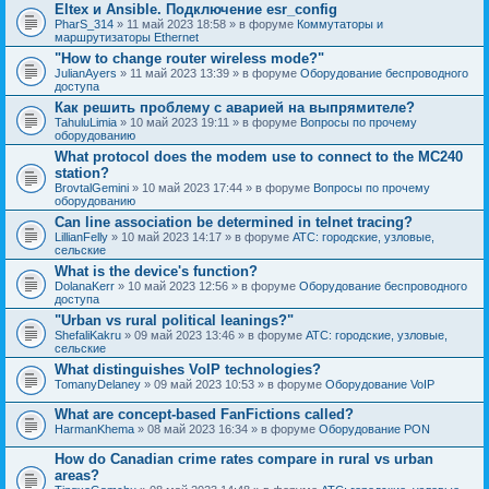
Eltex и Ansible. Подключение esr_config
PharS_314
» 11 май 2023 18:58 » в форуме
Коммутаторы и
маршрутизаторы Ethernet
"How to change router wireless mode?"
JulianAyers
» 11 май 2023 13:39 » в форуме
Оборудование беспроводного
доступа
Как решить проблему с аварией на выпрямителе?
TahuluLimia
» 10 май 2023 19:11 » в форуме
Вопросы по прочему
оборудованию
What protocol does the modem use to connect to the MC240
station?
BrovtalGemini
» 10 май 2023 17:44 » в форуме
Вопросы по прочему
оборудованию
Can line association be determined in telnet tracing?
LillianFelly
» 10 май 2023 14:17 » в форуме
АТС: городские, узловые,
сельские
What is the device's function?
DolanaKerr
» 10 май 2023 12:56 » в форуме
Оборудование беспроводного
доступа
"Urban vs rural political leanings?"
ShefaliKakru
» 09 май 2023 13:46 » в форуме
АТС: городские, узловые,
сельские
What distinguishes VoIP technologies?
TomanyDelaney
» 09 май 2023 10:53 » в форуме
Оборудование VoIP
What are concept-based FanFictions called?
HarmanKhema
» 08 май 2023 16:34 » в форуме
Оборудование PON
How do Canadian crime rates compare in rural vs urban
areas?