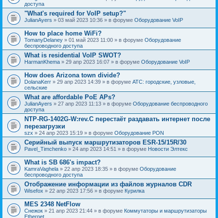
доступа
"What's required for VoIP setup?"
JulianAyers
» 03 май 2023 10:36 » в форуме
Оборудование VoIP
How to place home WiFi?
TomanyDelaney
» 01 май 2023 11:00 » в форуме
Оборудование
беспроводного доступа
What is residential VoIP SWOT?
HarmanKhema
» 29 апр 2023 16:07 » в форуме
Оборудование VoIP
How does Arizona town divide?
DolanaKerr
» 29 апр 2023 14:39 » в форуме
АТС: городские, узловые,
сельские
What are affordable PoE APs?
JulianAyers
» 27 апр 2023 11:13 » в форуме
Оборудование беспроводного
доступа
NTP-RG-1402G-W:rev.C перестаёт раздавать интернет после
перезагрузки
szx
» 24 апр 2023 15:19 » в форуме
Оборудование PON
Серийный выпуск маршрутизаторов ESR-15/15R/30
Pavel_Timchenko
» 24 апр 2023 14:51 » в форуме
Новости Элтекс
What is SB 686's impact?
KamraVaghela
» 22 апр 2023 18:35 » в форуме
Оборудование
беспроводного доступа
Отображение информации из файлов журналов CDR
Wisefox
» 22 апр 2023 17:56 » в форуме
Курилка
MES 2348 NetFlow
Снежок
» 21 апр 2023 21:44 » в форуме
Коммутаторы и маршрутизаторы
Ethernet