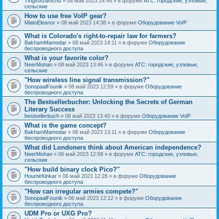
TingxoGamchu
» 08 май 2023 14:48 » в форуме
АТС: городские, узловые,
сельские
How to use free VoIP gear?
MiatoEleanor
» 08 май 2023 14:38 » в форуме
Оборудование VoIP
What is Colorado's right-to-repair law for farmers?
BakhamMamodar
» 08 май 2023 14:11 » в форуме
Оборудование
беспроводного доступа
What is your favorite color?
NeerMohan
» 08 май 2023 13:46 » в форуме
АТС: городские, узловые,
сельские
"How wireless line signal transmission?"
SonopaalFounik
» 08 май 2023 12:59 » в форуме
Оборудование
беспроводного доступа
The Bestsellerbucher: Unlocking the Secrets of German
Literary Success
bestsellerbuch
» 06 май 2023 13:40 » в форуме
Оборудование VoIP
What is the game concept?
BakhamMamodar
» 06 май 2023 13:11 » в форуме
Оборудование
беспроводного доступа
What did Londoners think about American independence?
NeerMohan
» 06 май 2023 12:58 » в форуме
АТС: городские, узловые,
сельские
"How build binary clock Pico?"
HoumirKinkar
» 06 май 2023 12:28 » в форуме
Оборудование
беспроводного доступа
"How can irregular armies compete?"
SonopaalFounik
» 06 май 2023 12:12 » в форуме
Оборудование
беспроводного доступа
UDM Pro or UXG Pro?