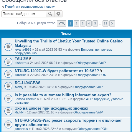
Перейти к расширенному поиску
Найдено 609 результатов
1
2
3
4
5
…
13
Темы
Unveiling the Thrills of 1bet2u: Your Trusted Online Casino
Malaysia
levana4989
» 26 май 2023 03:53 » в форуме
Вопросы по прочему
оборудованию
TAU 2M
В
kisharra
» 24 май 2023 06:21 » в форуме
Оборудование VoIP
л
о
NTU-RG-1402G-W будет работатет от 10.6V??
ж
В
ludiarius
» 22 май 2023 23:08 » в форуме
Оборудование PON
е
л
н
о
RG-1404GF-W
и
ж
я
AlexQ
» 19 май 2023 14:33 » в форуме
Оборудование VoIP
е
н
Is it possible to automate billing information export?
и
я
LansoirThemtq
» 15 май 2023 13:21 » в форуме
АТС: городские, узловые,
сельские
Эхо на шлюзе при исходящих звонках
RickN
» 12 май 2023 21:10 » в форуме
Оборудование VoIP
NTU-RG-5420G-Wac режет скорость торрент и отключает
других абонентов
jumperus
» 11 май 2023 22:43 » в форуме
Оборудование PON