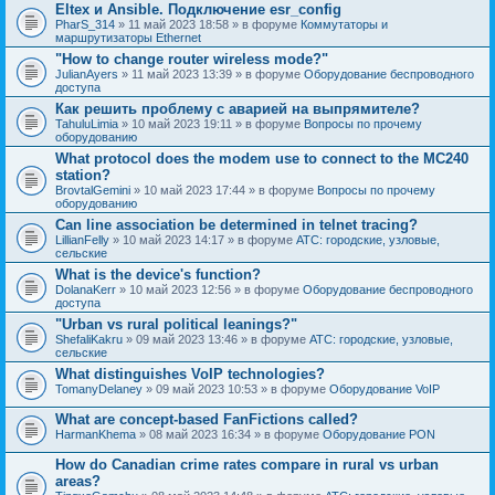
Eltex и Ansible. Подключение esr_config
PharS_314
» 11 май 2023 18:58 » в форуме
Коммутаторы и
маршрутизаторы Ethernet
"How to change router wireless mode?"
JulianAyers
» 11 май 2023 13:39 » в форуме
Оборудование беспроводного
доступа
Как решить проблему с аварией на выпрямителе?
TahuluLimia
» 10 май 2023 19:11 » в форуме
Вопросы по прочему
оборудованию
What protocol does the modem use to connect to the MC240
station?
BrovtalGemini
» 10 май 2023 17:44 » в форуме
Вопросы по прочему
оборудованию
Can line association be determined in telnet tracing?
LillianFelly
» 10 май 2023 14:17 » в форуме
АТС: городские, узловые,
сельские
What is the device's function?
DolanaKerr
» 10 май 2023 12:56 » в форуме
Оборудование беспроводного
доступа
"Urban vs rural political leanings?"
ShefaliKakru
» 09 май 2023 13:46 » в форуме
АТС: городские, узловые,
сельские
What distinguishes VoIP technologies?
TomanyDelaney
» 09 май 2023 10:53 » в форуме
Оборудование VoIP
What are concept-based FanFictions called?
HarmanKhema
» 08 май 2023 16:34 » в форуме
Оборудование PON
How do Canadian crime rates compare in rural vs urban
areas?