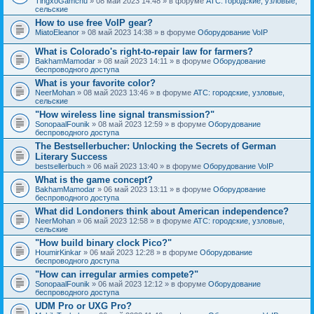
TingxoGamchu
» 08 май 2023 14:48 » в форуме
АТС: городские, узловые,
сельские
How to use free VoIP gear?
MiatoEleanor
» 08 май 2023 14:38 » в форуме
Оборудование VoIP
What is Colorado's right-to-repair law for farmers?
BakhamMamodar
» 08 май 2023 14:11 » в форуме
Оборудование
беспроводного доступа
What is your favorite color?
NeerMohan
» 08 май 2023 13:46 » в форуме
АТС: городские, узловые,
сельские
"How wireless line signal transmission?"
SonopaalFounik
» 08 май 2023 12:59 » в форуме
Оборудование
беспроводного доступа
The Bestsellerbucher: Unlocking the Secrets of German
Literary Success
bestsellerbuch
» 06 май 2023 13:40 » в форуме
Оборудование VoIP
What is the game concept?
BakhamMamodar
» 06 май 2023 13:11 » в форуме
Оборудование
беспроводного доступа
What did Londoners think about American independence?
NeerMohan
» 06 май 2023 12:58 » в форуме
АТС: городские, узловые,
сельские
"How build binary clock Pico?"
HoumirKinkar
» 06 май 2023 12:28 » в форуме
Оборудование
беспроводного доступа
"How can irregular armies compete?"
SonopaalFounik
» 06 май 2023 12:12 » в форуме
Оборудование
беспроводного доступа
UDM Pro or UXG Pro?