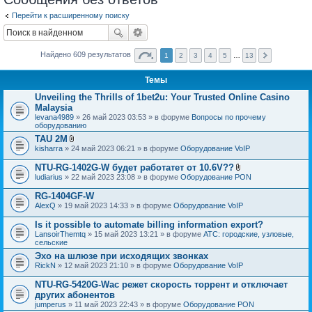
Перейти к расширенному поиску
Найдено 609 результатов
1
2
3
4
5
…
13
Темы
Unveiling the Thrills of 1bet2u: Your Trusted Online Casino
Malaysia
levana4989
» 26 май 2023 03:53 » в форуме
Вопросы по прочему
оборудованию
TAU 2M
В
kisharra
» 24 май 2023 06:21 » в форуме
Оборудование VoIP
л
о
NTU-RG-1402G-W будет работатет от 10.6V??
ж
В
ludiarius
» 22 май 2023 23:08 » в форуме
Оборудование PON
е
л
н
о
RG-1404GF-W
и
ж
я
AlexQ
» 19 май 2023 14:33 » в форуме
Оборудование VoIP
е
н
Is it possible to automate billing information export?
и
я
LansoirThemtq
» 15 май 2023 13:21 » в форуме
АТС: городские, узловые,
сельские
Эхо на шлюзе при исходящих звонках
RickN
» 12 май 2023 21:10 » в форуме
Оборудование VoIP
NTU-RG-5420G-Wac режет скорость торрент и отключает
других абонентов
jumperus
» 11 май 2023 22:43 » в форуме
Оборудование PON