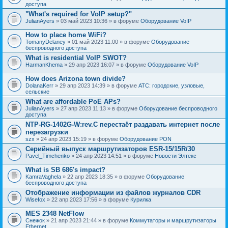
доступа
"What's required for VoIP setup?"
JulianAyers
» 03 май 2023 10:36 » в форуме
Оборудование VoIP
How to place home WiFi?
TomanyDelaney
» 01 май 2023 11:00 » в форуме
Оборудование
беспроводного доступа
What is residential VoIP SWOT?
HarmanKhema
» 29 апр 2023 16:07 » в форуме
Оборудование VoIP
How does Arizona town divide?
DolanaKerr
» 29 апр 2023 14:39 » в форуме
АТС: городские, узловые,
сельские
What are affordable PoE APs?
JulianAyers
» 27 апр 2023 11:13 » в форуме
Оборудование беспроводного
доступа
NTP-RG-1402G-W:rev.C перестаёт раздавать интернет после
перезагрузки
szx
» 24 апр 2023 15:19 » в форуме
Оборудование PON
Серийный выпуск маршрутизаторов ESR-15/15R/30
Pavel_Timchenko
» 24 апр 2023 14:51 » в форуме
Новости Элтекс
What is SB 686's impact?
KamraVaghela
» 22 апр 2023 18:35 » в форуме
Оборудование
беспроводного доступа
Отображение информации из файлов журналов CDR
Wisefox
» 22 апр 2023 17:56 » в форуме
Курилка
MES 2348 NetFlow
Снежок
» 21 апр 2023 21:44 » в форуме
Коммутаторы и маршрутизаторы
Ethernet