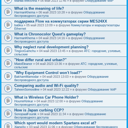
MahilaTeekshna
» 06 май 2023 11:46 » в форуме
Оборудование VoIP
What is the meaning of life?
HarmanKhema
» 06 май 2023 10:28 » в форуме
Оборудование
беспроводного доступа
поддержка Flow на коммутаторах серии MES24XX
babka
» 05 май 2023 13:09 » в форуме
Коммутаторы и маршрутизаторы
Ethernet
What is Chronocolor Quest's gameplay?
HarmanKhema
» 04 май 2023 14:16 » в форуме
Оборудование
беспроводного доступа
Why neglect rural development planning?
TingxoGamchu
» 04 май 2023 13:45 » в форуме
АТС: городские, узловые,
сельские
"How differ rural and urban?"
MiatoEleanor
» 04 май 2023 13:36 » в форуме
АТС: городские, узловые,
сельские
"Why Equipment Control won't load?"
BakhamMamodar
» 04 май 2023 13:03 » в форуме
Оборудование
беспроводного доступа
Comparing audio and Wi-Fi quality?
TaheenSomosiline
» 04 май 2023 12:22 » в форуме
Оборудование VoIP
What is Wireless Car Phone Holder?
HoumirKinkar
» 04 май 2023 12:00 » в форуме
Оборудование
беспроводного доступа
How is Japan curbing CCP?
SonopaalFounik
» 04 май 2023 11:34 » в форуме
Оборудование
беспроводного доступа
Which sport would modern Spartans excel at?
XiangXo
» 03 май 2023 11:06 » в форуме
Оборудование беспроводного