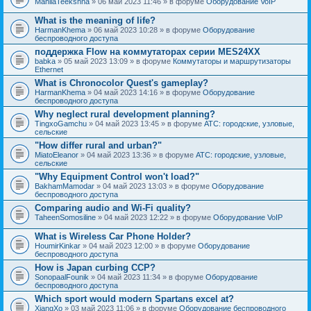
MahilaTeekshna
» 06 май 2023 11:46 » в форуме
Оборудование VoIP
What is the meaning of life?
HarmanKhema
» 06 май 2023 10:28 » в форуме
Оборудование
беспроводного доступа
поддержка Flow на коммутаторах серии MES24XX
babka
» 05 май 2023 13:09 » в форуме
Коммутаторы и маршрутизаторы
Ethernet
What is Chronocolor Quest's gameplay?
HarmanKhema
» 04 май 2023 14:16 » в форуме
Оборудование
беспроводного доступа
Why neglect rural development planning?
TingxoGamchu
» 04 май 2023 13:45 » в форуме
АТС: городские, узловые,
сельские
"How differ rural and urban?"
MiatoEleanor
» 04 май 2023 13:36 » в форуме
АТС: городские, узловые,
сельские
"Why Equipment Control won't load?"
BakhamMamodar
» 04 май 2023 13:03 » в форуме
Оборудование
беспроводного доступа
Comparing audio and Wi-Fi quality?
TaheenSomosiline
» 04 май 2023 12:22 » в форуме
Оборудование VoIP
What is Wireless Car Phone Holder?
HoumirKinkar
» 04 май 2023 12:00 » в форуме
Оборудование
беспроводного доступа
How is Japan curbing CCP?
SonopaalFounik
» 04 май 2023 11:34 » в форуме
Оборудование
беспроводного доступа
Which sport would modern Spartans excel at?
XiangXo
» 03 май 2023 11:06 » в форуме
Оборудование беспроводного