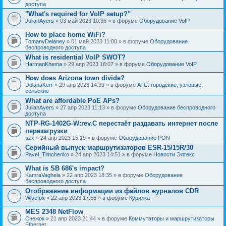
доступа
"What's required for VoIP setup?"
JulianAyers
» 03 май 2023 10:36 » в форуме
Оборудование VoIP
How to place home WiFi?
TomanyDelaney
» 01 май 2023 11:00 » в форуме
Оборудование
беспроводного доступа
What is residential VoIP SWOT?
HarmanKhema
» 29 апр 2023 16:07 » в форуме
Оборудование VoIP
How does Arizona town divide?
DolanaKerr
» 29 апр 2023 14:39 » в форуме
АТС: городские, узловые,
сельские
What are affordable PoE APs?
JulianAyers
» 27 апр 2023 11:13 » в форуме
Оборудование беспроводного
доступа
NTP-RG-1402G-W:rev.C перестаёт раздавать интернет после
перезагрузки
szx
» 24 апр 2023 15:19 » в форуме
Оборудование PON
Серийный выпуск маршрутизаторов ESR-15/15R/30
Pavel_Timchenko
» 24 апр 2023 14:51 » в форуме
Новости Элтекс
What is SB 686's impact?
KamraVaghela
» 22 апр 2023 18:35 » в форуме
Оборудование
беспроводного доступа
Отображение информации из файлов журналов CDR
Wisefox
» 22 апр 2023 17:56 » в форуме
Курилка
MES 2348 NetFlow
Снежок
» 21 апр 2023 21:44 » в форуме
Коммутаторы и маршрутизаторы
Ethernet