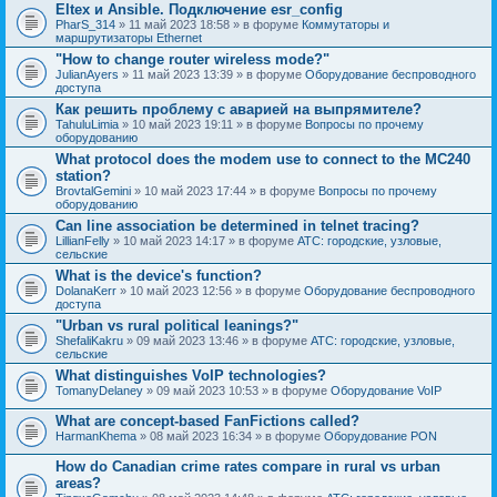
Eltex и Ansible. Подключение esr_config
PharS_314
» 11 май 2023 18:58 » в форуме
Коммутаторы и
маршрутизаторы Ethernet
"How to change router wireless mode?"
JulianAyers
» 11 май 2023 13:39 » в форуме
Оборудование беспроводного
доступа
Как решить проблему с аварией на выпрямителе?
TahuluLimia
» 10 май 2023 19:11 » в форуме
Вопросы по прочему
оборудованию
What protocol does the modem use to connect to the MC240
station?
BrovtalGemini
» 10 май 2023 17:44 » в форуме
Вопросы по прочему
оборудованию
Can line association be determined in telnet tracing?
LillianFelly
» 10 май 2023 14:17 » в форуме
АТС: городские, узловые,
сельские
What is the device's function?
DolanaKerr
» 10 май 2023 12:56 » в форуме
Оборудование беспроводного
доступа
"Urban vs rural political leanings?"
ShefaliKakru
» 09 май 2023 13:46 » в форуме
АТС: городские, узловые,
сельские
What distinguishes VoIP technologies?
TomanyDelaney
» 09 май 2023 10:53 » в форуме
Оборудование VoIP
What are concept-based FanFictions called?
HarmanKhema
» 08 май 2023 16:34 » в форуме
Оборудование PON
How do Canadian crime rates compare in rural vs urban
areas?