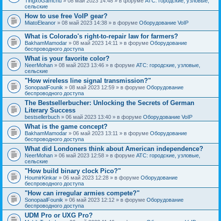
TingxoGamchu
» 08 май 2023 14:48 » в форуме
АТС: городские, узловые,
сельские
How to use free VoIP gear?
MiatoEleanor
» 08 май 2023 14:38 » в форуме
Оборудование VoIP
What is Colorado's right-to-repair law for farmers?
BakhamMamodar
» 08 май 2023 14:11 » в форуме
Оборудование
беспроводного доступа
What is your favorite color?
NeerMohan
» 08 май 2023 13:46 » в форуме
АТС: городские, узловые,
сельские
"How wireless line signal transmission?"
SonopaalFounik
» 08 май 2023 12:59 » в форуме
Оборудование
беспроводного доступа
The Bestsellerbucher: Unlocking the Secrets of German
Literary Success
bestsellerbuch
» 06 май 2023 13:40 » в форуме
Оборудование VoIP
What is the game concept?
BakhamMamodar
» 06 май 2023 13:11 » в форуме
Оборудование
беспроводного доступа
What did Londoners think about American independence?
NeerMohan
» 06 май 2023 12:58 » в форуме
АТС: городские, узловые,
сельские
"How build binary clock Pico?"
HoumirKinkar
» 06 май 2023 12:28 » в форуме
Оборудование
беспроводного доступа
"How can irregular armies compete?"
SonopaalFounik
» 06 май 2023 12:12 » в форуме
Оборудование
беспроводного доступа
UDM Pro or UXG Pro?