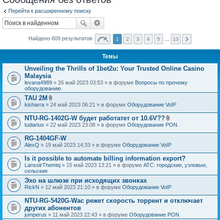
Перейти к расширенному поиску
Найдено 609 результатов
1
2
3
4
5
…
13
Темы
Unveiling the Thrills of 1bet2u: Your Trusted Online Casino
Malaysia
levana4989
» 26 май 2023 03:53 » в форуме
Вопросы по прочему
оборудованию
TAU 2M
В
kisharra
» 24 май 2023 06:21 » в форуме
Оборудование VoIP
л
о
NTU-RG-1402G-W будет работатет от 10.6V??
ж
В
ludiarius
» 22 май 2023 23:08 » в форуме
Оборудование PON
е
л
н
о
RG-1404GF-W
и
ж
я
AlexQ
» 19 май 2023 14:33 » в форуме
Оборудование VoIP
е
н
Is it possible to automate billing information export?
и
я
LansoirThemtq
» 15 май 2023 13:21 » в форуме
АТС: городские, узловые,
сельские
Эхо на шлюзе при исходящих звонках
RickN
» 12 май 2023 21:10 » в форуме
Оборудование VoIP
NTU-RG-5420G-Wac режет скорость торрент и отключает
других абонентов
jumperus
» 11 май 2023 22:43 » в форуме
Оборудование PON