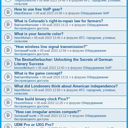
TingxoGamchu
» 08 май 2023 14:48 » в форуме
АТС: городские, узловые,
сельские
How to use free VoIP gear?
MiatoEleanor
» 08 май 2023 14:38 » в форуме
Оборудование VoIP
What is Colorado's right-to-repair law for farmers?
BakhamMamodar
» 08 май 2023 14:11 » в форуме
Оборудование
беспроводного доступа
What is your favorite color?
NeerMohan
» 08 май 2023 13:46 » в форуме
АТС: городские, узловые,
сельские
"How wireless line signal transmission?"
SonopaalFounik
» 08 май 2023 12:59 » в форуме
Оборудование
беспроводного доступа
The Bestsellerbucher: Unlocking the Secrets of German
Literary Success
bestsellerbuch
» 06 май 2023 13:40 » в форуме
Оборудование VoIP
What is the game concept?
BakhamMamodar
» 06 май 2023 13:11 » в форуме
Оборудование
беспроводного доступа
What did Londoners think about American independence?
NeerMohan
» 06 май 2023 12:58 » в форуме
АТС: городские, узловые,
сельские
"How build binary clock Pico?"
HoumirKinkar
» 06 май 2023 12:28 » в форуме
Оборудование
беспроводного доступа
"How can irregular armies compete?"
SonopaalFounik
» 06 май 2023 12:12 » в форуме
Оборудование
беспроводного доступа
UDM Pro or UXG Pro?