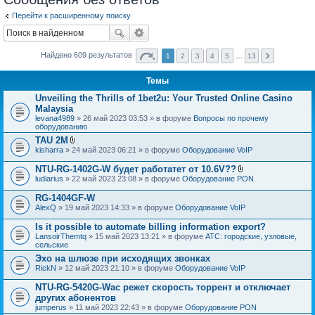
Перейти к расширенному поиску
Найдено 609 результатов
1
2
3
4
5
…
13
Темы
Unveiling the Thrills of 1bet2u: Your Trusted Online Casino
Malaysia
levana4989
» 26 май 2023 03:53 » в форуме
Вопросы по прочему
оборудованию
TAU 2M
В
kisharra
» 24 май 2023 06:21 » в форуме
Оборудование VoIP
л
о
NTU-RG-1402G-W будет работатет от 10.6V??
ж
В
ludiarius
» 22 май 2023 23:08 » в форуме
Оборудование PON
е
л
н
о
RG-1404GF-W
и
ж
я
AlexQ
» 19 май 2023 14:33 » в форуме
Оборудование VoIP
е
н
Is it possible to automate billing information export?
и
я
LansoirThemtq
» 15 май 2023 13:21 » в форуме
АТС: городские, узловые,
сельские
Эхо на шлюзе при исходящих звонках
RickN
» 12 май 2023 21:10 » в форуме
Оборудование VoIP
NTU-RG-5420G-Wac режет скорость торрент и отключает
других абонентов
jumperus
» 11 май 2023 22:43 » в форуме
Оборудование PON