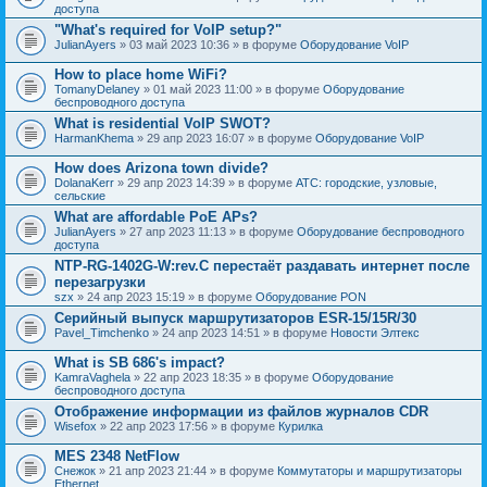
доступа
"What's required for VoIP setup?"
JulianAyers
» 03 май 2023 10:36 » в форуме
Оборудование VoIP
How to place home WiFi?
TomanyDelaney
» 01 май 2023 11:00 » в форуме
Оборудование
беспроводного доступа
What is residential VoIP SWOT?
HarmanKhema
» 29 апр 2023 16:07 » в форуме
Оборудование VoIP
How does Arizona town divide?
DolanaKerr
» 29 апр 2023 14:39 » в форуме
АТС: городские, узловые,
сельские
What are affordable PoE APs?
JulianAyers
» 27 апр 2023 11:13 » в форуме
Оборудование беспроводного
доступа
NTP-RG-1402G-W:rev.C перестаёт раздавать интернет после
перезагрузки
szx
» 24 апр 2023 15:19 » в форуме
Оборудование PON
Серийный выпуск маршрутизаторов ESR-15/15R/30
Pavel_Timchenko
» 24 апр 2023 14:51 » в форуме
Новости Элтекс
What is SB 686's impact?
KamraVaghela
» 22 апр 2023 18:35 » в форуме
Оборудование
беспроводного доступа
Отображение информации из файлов журналов CDR
Wisefox
» 22 апр 2023 17:56 » в форуме
Курилка
MES 2348 NetFlow
Снежок
» 21 апр 2023 21:44 » в форуме
Коммутаторы и маршрутизаторы
Ethernet