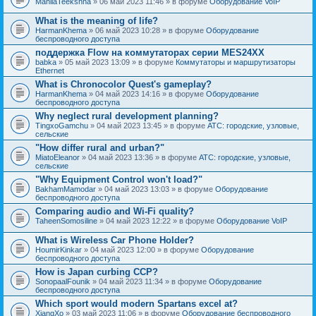
MahilaTeekshna
» 06 май 2023 11:46 » в форуме
Оборудование VoIP
What is the meaning of life?
HarmanKhema
» 06 май 2023 10:28 » в форуме
Оборудование
беспроводного доступа
поддержка Flow на коммутаторах серии MES24XX
babka
» 05 май 2023 13:09 » в форуме
Коммутаторы и маршрутизаторы
Ethernet
What is Chronocolor Quest's gameplay?
HarmanKhema
» 04 май 2023 14:16 » в форуме
Оборудование
беспроводного доступа
Why neglect rural development planning?
TingxoGamchu
» 04 май 2023 13:45 » в форуме
АТС: городские, узловые,
сельские
"How differ rural and urban?"
MiatoEleanor
» 04 май 2023 13:36 » в форуме
АТС: городские, узловые,
сельские
"Why Equipment Control won't load?"
BakhamMamodar
» 04 май 2023 13:03 » в форуме
Оборудование
беспроводного доступа
Comparing audio and Wi-Fi quality?
TaheenSomosiline
» 04 май 2023 12:22 » в форуме
Оборудование VoIP
What is Wireless Car Phone Holder?
HoumirKinkar
» 04 май 2023 12:00 » в форуме
Оборудование
беспроводного доступа
How is Japan curbing CCP?
SonopaalFounik
» 04 май 2023 11:34 » в форуме
Оборудование
беспроводного доступа
Which sport would modern Spartans excel at?
XiangXo
» 03 май 2023 11:06 » в форуме
Оборудование беспроводного