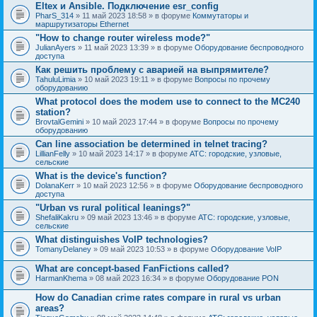
Eltex и Ansible. Подключение esr_config
PharS_314
» 11 май 2023 18:58 » в форуме
Коммутаторы и
маршрутизаторы Ethernet
"How to change router wireless mode?"
JulianAyers
» 11 май 2023 13:39 » в форуме
Оборудование беспроводного
доступа
Как решить проблему с аварией на выпрямителе?
TahuluLimia
» 10 май 2023 19:11 » в форуме
Вопросы по прочему
оборудованию
What protocol does the modem use to connect to the MC240
station?
BrovtalGemini
» 10 май 2023 17:44 » в форуме
Вопросы по прочему
оборудованию
Can line association be determined in telnet tracing?
LillianFelly
» 10 май 2023 14:17 » в форуме
АТС: городские, узловые,
сельские
What is the device's function?
DolanaKerr
» 10 май 2023 12:56 » в форуме
Оборудование беспроводного
доступа
"Urban vs rural political leanings?"
ShefaliKakru
» 09 май 2023 13:46 » в форуме
АТС: городские, узловые,
сельские
What distinguishes VoIP technologies?
TomanyDelaney
» 09 май 2023 10:53 » в форуме
Оборудование VoIP
What are concept-based FanFictions called?
HarmanKhema
» 08 май 2023 16:34 » в форуме
Оборудование PON
How do Canadian crime rates compare in rural vs urban
areas?