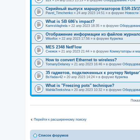
szx
» 24 апр 2023 15:19 » в форуме
Оборудование PON
Серийный выпуск маршрутизаторов ESR-15/1
Pavel_Timchenko
» 24 апр 2023 14:51 » в форуме
Новости 
What is SB 686's impact?
KamraVaghela
» 22 апр 2023 18:35 » в форуме
Оборудовани
Отображение информации из файлов журнал
Wisefox
» 22 апр 2023 17:56 » в форуме
Курилка
MES 2348 NetFlow
Снежок
» 21 апр 2023 21:44 » в форуме
Коммутаторы и ма
How to convert Ethernet to wireless?
TomanyDelaney
» 21 апр 2023 16:46 » в форуме
Оборудова
35 гаджетов, подключенных к роутеру Netgear
BsYadav42
» 20 апр 2023 14:24 » в форуме
Курилка
What is "Freezing pots" technique?
MahilaTeekshna
» 20 апр 2023 10:32 » в форуме
Оборудова
Показ
Перейти к расширенному поиску
Список форумов