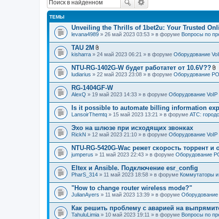
ТЕМЫ
Unveiling the Thrills of 1bet2u: Your Trusted On
levana4989
» 26 май 2023 03:53 » в форуме
Вопросы по п
TAU 2M
В
kisharra
» 24 май 2023 06:21 » в форуме
Оборудование Vo
л
о
NTU-RG-1402G-W будет работатет от 10.6V??
ж
ludiarius
» 22 май 2023 23:08 » в форуме
Оборудование P
е
л
н
о
RG-1404GF-W
и
я
AlexQ
» 19 май 2023 14:33 » в форуме
Оборудование VoIP
е
н
Is it possible to automate billing information ex
и
я
LansoirThemtq
» 15 май 2023 13:21 » в форуме
АТС: городс
Эхо на шлюзе при исходящих звонках
RickN
» 12 май 2023 21:10 » в форуме
Оборудование VoIP
NTU-RG-5420G-Wac режет скорость торрент и 
jumperus
» 11 май 2023 22:43 » в форуме
Оборудование 
Eltex и Ansible. Подключение esr_config
PharS_314
» 11 май 2023 18:58 » в форуме
Коммутаторы и
"How to change router wireless mode?"
JulianAyers
» 11 май 2023 13:39 » в форуме
Оборудование 
Как решить проблему с аварией на выпрямит
TahuluLimia
» 10 май 2023 19:11 » в форуме
Вопросы по п