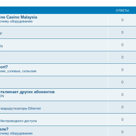
ОТВЕТЫ
line Casino Malaysia
0
рочему оборудованию
0
IP
0
В
ON
ж
0
port?
0
кие, узловые, сельские
0
отключает других абонентов
0
PON
0
 маршрутизаторы Ethernet
0
беспроводного доступа
еле?
0
рочему оборудованию