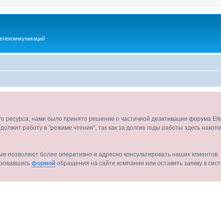
телекоммуникаций
ого ресурса, нами было принято решение о частичной деактивации форума El
должит работу в "режиме чтения", так как за долгие годы работы здесь нако
ые позволяют более оперативно и адресно консультировать наших клиентов. 
льзовавшись
формой
обращения на сайте компании или оставить заявку в сис