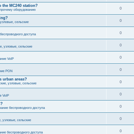
o the MC240 station?
0
 прочему оборудованию
cing?
0
 узловые, сельские
0
беспроводного доступа
0
е, узловые, сельские
0
ние VoIP
0
ние PON
s urban areas?
0
ские, узловые, сельские
0
е VoIP
s?
0
ание беспроводного доступа
0
е, узловые, сельские
0
ние беспроводного доступа