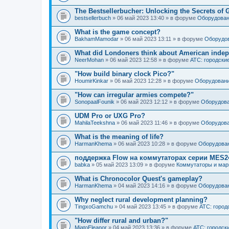
The Bestsellerbucher: Unlocking the Secrets of
bestsellerbuch
» 06 май 2023 13:40 » в форуме
Оборудован
What is the game concept?
BakhamMamodar
» 06 май 2023 13:11 » в форуме
Оборудов
What did Londoners think about American inde
NeerMohan
» 06 май 2023 12:58 » в форуме
АТС: городски
"How build binary clock Pico?"
HoumirKinkar
» 06 май 2023 12:28 » в форуме
Оборудовани
"How can irregular armies compete?"
SonopaalFounik
» 06 май 2023 12:12 » в форуме
Оборудова
UDM Pro or UXG Pro?
MahilaTeekshna
» 06 май 2023 11:46 » в форуме
Оборудова
What is the meaning of life?
HarmanKhema
» 06 май 2023 10:28 » в форуме
Оборудован
поддержка Flow на коммутаторах серии MES
babka
» 05 май 2023 13:09 » в форуме
Коммутаторы и мар
What is Chronocolor Quest's gameplay?
HarmanKhema
» 04 май 2023 14:16 » в форуме
Оборудован
Why neglect rural development planning?
TingxoGamchu
» 04 май 2023 13:45 » в форуме
АТС: город
"How differ rural and urban?"
MiatoEleanor
» 04 май 2023 13:36 » в форуме
АТС: городск