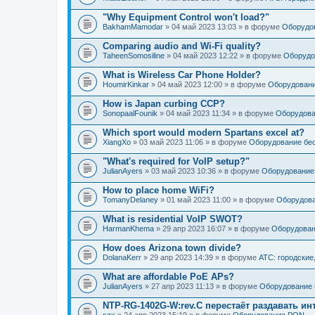
"Why Equipment Control won't load?"
BakhamMamodar
» 04 май 2023 13:03 » в форуме
Оборудов
Comparing audio and Wi-Fi quality?
TaheenSomosiline
» 04 май 2023 12:22 » в форуме
Оборудо
What is Wireless Car Phone Holder?
HoumirKinkar
» 04 май 2023 12:00 » в форуме
Оборудовани
How is Japan curbing CCP?
SonopaalFounik
» 04 май 2023 11:34 » в форуме
Оборудова
Which sport would modern Spartans excel at?
XiangXo
» 03 май 2023 11:06 » в форуме
Оборудование бес
"What's required for VoIP setup?"
JulianAyers
» 03 май 2023 10:36 » в форуме
Оборудование
How to place home WiFi?
TomanyDelaney
» 01 май 2023 11:00 » в форуме
Оборудова
What is residential VoIP SWOT?
HarmanKhema
» 29 апр 2023 16:07 » в форуме
Оборудован
How does Arizona town divide?
DolanaKerr
» 29 апр 2023 14:39 » в форуме
АТС: городские
What are affordable PoE APs?
JulianAyers
» 27 апр 2023 11:13 » в форуме
Оборудование 
NTP-RG-1402G-W:rev.C перестаёт раздавать ин