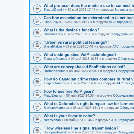
What protocol does the modem use to connect t
BrovtalGemini
» 10 май 2023 17:44 » в форуме
Вопросы по
Can line association be determined in telnet tra
LillianFelly
» 10 май 2023 14:17 » в форуме
АТС: городские,
What is the device's function?
DolanaKerr
» 10 май 2023 12:56 » в форуме
Оборудование 
"Urban vs rural political leanings?"
ShefaliKakru
» 09 май 2023 13:46 » в форуме
АТС: городски
What distinguishes VoIP technologies?
TomanyDelaney
» 09 май 2023 10:53 » в форуме
Оборудова
What are concept-based FanFictions called?
HarmanKhema
» 08 май 2023 16:34 » в форуме
Оборудова
How do Canadian crime rates compare in rural v
TingxoGamchu
» 08 май 2023 14:48 » в форуме
АТС: город
How to use free VoIP gear?
MiatoEleanor
» 08 май 2023 14:38 » в форуме
Оборудовани
What is Colorado's right-to-repair law for farmer
BakhamMamodar
» 08 май 2023 14:11 » в форуме
Оборудов
What is your favorite color?
NeerMohan
» 08 май 2023 13:46 » в форуме
АТС: городски
"How wireless line signal transmission?"
SonopaalFounik
» 08 май 2023 12:59 » в форуме
Оборудова