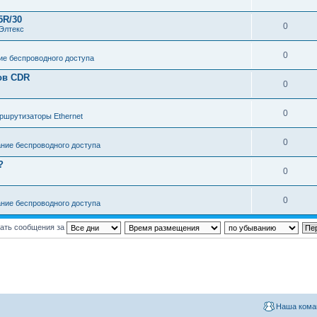
5R/30
0
Элтекс
0
е беспроводного доступа
ов CDR
0
0
ршрутизаторы Ethernet
0
ние беспроводного доступа
?
0
0
ние беспроводного доступа
ать сообщения за
Наша кома