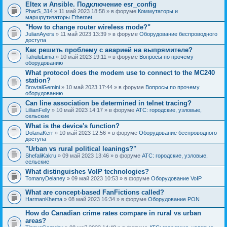
Eltex и Ansible. Подключение esr_config
PharS_314
» 11 май 2023 18:58 » в форуме
Коммутаторы и
маршрутизаторы Ethernet
"How to change router wireless mode?"
JulianAyers
» 11 май 2023 13:39 » в форуме
Оборудование беспроводного
доступа
Как решить проблему с аварией на выпрямителе?
TahuluLimia
» 10 май 2023 19:11 » в форуме
Вопросы по прочему
оборудованию
What protocol does the modem use to connect to the MC240
station?
BrovtalGemini
» 10 май 2023 17:44 » в форуме
Вопросы по прочему
оборудованию
Can line association be determined in telnet tracing?
LillianFelly
» 10 май 2023 14:17 » в форуме
АТС: городские, узловые,
сельские
What is the device's function?
DolanaKerr
» 10 май 2023 12:56 » в форуме
Оборудование беспроводного
доступа
"Urban vs rural political leanings?"
ShefaliKakru
» 09 май 2023 13:46 » в форуме
АТС: городские, узловые,
сельские
What distinguishes VoIP technologies?
TomanyDelaney
» 09 май 2023 10:53 » в форуме
Оборудование VoIP
What are concept-based FanFictions called?
HarmanKhema
» 08 май 2023 16:34 » в форуме
Оборудование PON
How do Canadian crime rates compare in rural vs urban
areas?