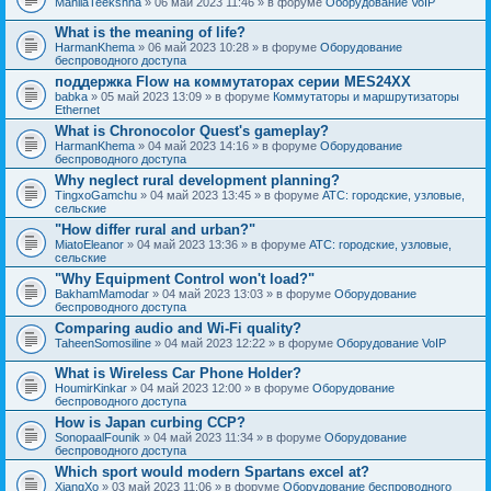
MahilaTeekshna
» 06 май 2023 11:46 » в форуме
Оборудование VoIP
What is the meaning of life?
HarmanKhema
» 06 май 2023 10:28 » в форуме
Оборудование
беспроводного доступа
поддержка Flow на коммутаторах серии MES24XX
babka
» 05 май 2023 13:09 » в форуме
Коммутаторы и маршрутизаторы
Ethernet
What is Chronocolor Quest's gameplay?
HarmanKhema
» 04 май 2023 14:16 » в форуме
Оборудование
беспроводного доступа
Why neglect rural development planning?
TingxoGamchu
» 04 май 2023 13:45 » в форуме
АТС: городские, узловые,
сельские
"How differ rural and urban?"
MiatoEleanor
» 04 май 2023 13:36 » в форуме
АТС: городские, узловые,
сельские
"Why Equipment Control won't load?"
BakhamMamodar
» 04 май 2023 13:03 » в форуме
Оборудование
беспроводного доступа
Comparing audio and Wi-Fi quality?
TaheenSomosiline
» 04 май 2023 12:22 » в форуме
Оборудование VoIP
What is Wireless Car Phone Holder?
HoumirKinkar
» 04 май 2023 12:00 » в форуме
Оборудование
беспроводного доступа
How is Japan curbing CCP?
SonopaalFounik
» 04 май 2023 11:34 » в форуме
Оборудование
беспроводного доступа
Which sport would modern Spartans excel at?
XiangXo
» 03 май 2023 11:06 » в форуме
Оборудование беспроводного