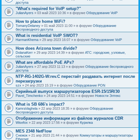
доступа
"What's required for VoIP setup?"
JulianAyers
» 03 май 2023 10:36 » в форуме
Оборудование VoIP
How to place home WiFi?
TomanyDelaney
» 01 май 2023 11:00 » в форуме
Оборудование
беспроводного доступа
What is residential VoIP SWOT?
HarmanKhema
» 29 апр 2023 16:07 » в форуме
Оборудование VoIP
How does Arizona town divide?
DolanaKerr
» 29 апр 2023 14:39 » в форуме
АТС: городские, узловые,
сельские
What are affordable PoE APs?
JulianAyers
» 27 апр 2023 11:13 » в форуме
Оборудование беспроводного
доступа
NTP-RG-1402G-W:rev.C перестаёт раздавать интернет после
перезагрузки
szx
» 24 апр 2023 15:19 » в форуме
Оборудование PON
Серийный выпуск маршрутизаторов ESR-15/15R/30
Pavel_Timchenko
» 24 апр 2023 14:51 » в форуме
Новости Элтекс
What is SB 686's impact?
KamraVaghela
» 22 апр 2023 18:35 » в форуме
Оборудование
беспроводного доступа
Отображение информации из файлов журналов CDR
Wisefox
» 22 апр 2023 17:56 » в форуме
Курилка
MES 2348 NetFlow
Снежок
» 21 апр 2023 21:44 » в форуме
Коммутаторы и маршрутизаторы
Ethernet