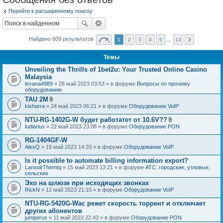
Перейти к расширенному поиску
Найдено 609 результатов
1
2
3
4
5
…
13
Темы
Unveiling the Thrills of 1bet2u: Your Trusted Online Casino
Malaysia
levana4989
» 26 май 2023 03:53 » в форуме
Вопросы по прочему
оборудованию
TAU 2M
В
kisharra
» 24 май 2023 06:21 » в форуме
Оборудование VoIP
л
о
NTU-RG-1402G-W будет работатет от 10.6V??
ж
В
ludiarius
» 22 май 2023 23:08 » в форуме
Оборудование PON
е
л
н
о
RG-1404GF-W
и
ж
я
AlexQ
» 19 май 2023 14:33 » в форуме
Оборудование VoIP
е
н
Is it possible to automate billing information export?
и
я
LansoirThemtq
» 15 май 2023 13:21 » в форуме
АТС: городские, узловые,
сельские
Эхо на шлюзе при исходящих звонках
RickN
» 12 май 2023 21:10 » в форуме
Оборудование VoIP
NTU-RG-5420G-Wac режет скорость торрент и отключает
других абонентов
jumperus
» 11 май 2023 22:43 » в форуме
Оборудование PON