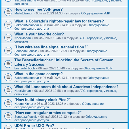
TingxoGamchu
» 08 май 2023 14:48 » в форуме
АТС: городские, узловые,
сельские
How to use free VoIP gear?
MiatoEleanor
» 08 май 2023 14:38 » в форуме
Оборудование VoIP
What is Colorado's right-to-repair law for farmers?
BakhamMamodar
» 08 май 2023 14:11 » в форуме
Оборудование
беспроводного доступа
What is your favorite color?
NeerMohan
» 08 май 2023 13:46 » в форуме
АТС: городские, узловые,
сельские
"How wireless line signal transmission?"
SonopaalFounik
» 08 май 2023 12:59 » в форуме
Оборудование
беспроводного доступа
The Bestsellerbucher: Unlocking the Secrets of German
Literary Success
bestsellerbuch
» 06 май 2023 13:40 » в форуме
Оборудование VoIP
What is the game concept?
BakhamMamodar
» 06 май 2023 13:11 » в форуме
Оборудование
беспроводного доступа
What did Londoners think about American independence?
NeerMohan
» 06 май 2023 12:58 » в форуме
АТС: городские, узловые,
сельские
"How build binary clock Pico?"
HoumirKinkar
» 06 май 2023 12:28 » в форуме
Оборудование
беспроводного доступа
"How can irregular armies compete?"
SonopaalFounik
» 06 май 2023 12:12 » в форуме
Оборудование
беспроводного доступа
UDM Pro or UXG Pro?