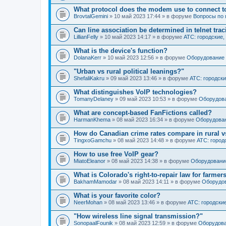
What protocol does the modem use to connect t
BrovtalGemini
» 10 май 2023 17:44 » в форуме
Вопросы по
Can line association be determined in telnet tra
LillianFelly
» 10 май 2023 14:17 » в форуме
АТС: городские,
What is the device's function?
DolanaKerr
» 10 май 2023 12:56 » в форуме
Оборудование 
"Urban vs rural political leanings?"
ShefaliKakru
» 09 май 2023 13:46 » в форуме
АТС: городски
What distinguishes VoIP technologies?
TomanyDelaney
» 09 май 2023 10:53 » в форуме
Оборудова
What are concept-based FanFictions called?
HarmanKhema
» 08 май 2023 16:34 » в форуме
Оборудова
How do Canadian crime rates compare in rural v
TingxoGamchu
» 08 май 2023 14:48 » в форуме
АТС: город
How to use free VoIP gear?
MiatoEleanor
» 08 май 2023 14:38 » в форуме
Оборудовани
What is Colorado's right-to-repair law for farmer
BakhamMamodar
» 08 май 2023 14:11 » в форуме
Оборудов
What is your favorite color?
NeerMohan
» 08 май 2023 13:46 » в форуме
АТС: городски
"How wireless line signal transmission?"
SonopaalFounik
» 08 май 2023 12:59 » в форуме
Оборудова