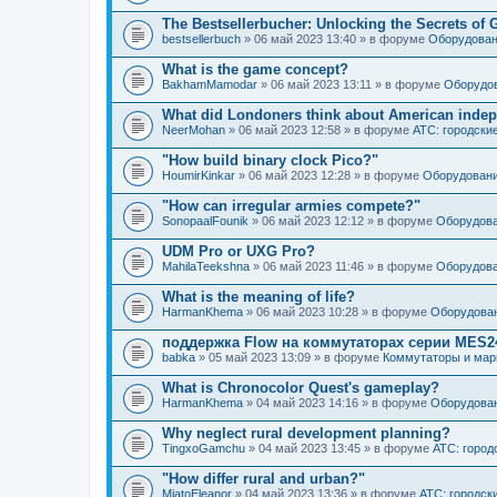
The Bestsellerbucher: Unlocking the Secrets of
bestsellerbuch
» 06 май 2023 13:40 » в форуме
Оборудован
What is the game concept?
BakhamMamodar
» 06 май 2023 13:11 » в форуме
Оборудов
What did Londoners think about American inde
NeerMohan
» 06 май 2023 12:58 » в форуме
АТС: городски
"How build binary clock Pico?"
HoumirKinkar
» 06 май 2023 12:28 » в форуме
Оборудовани
"How can irregular armies compete?"
SonopaalFounik
» 06 май 2023 12:12 » в форуме
Оборудова
UDM Pro or UXG Pro?
MahilaTeekshna
» 06 май 2023 11:46 » в форуме
Оборудова
What is the meaning of life?
HarmanKhema
» 06 май 2023 10:28 » в форуме
Оборудован
поддержка Flow на коммутаторах серии MES
babka
» 05 май 2023 13:09 » в форуме
Коммутаторы и мар
What is Chronocolor Quest's gameplay?
HarmanKhema
» 04 май 2023 14:16 » в форуме
Оборудован
Why neglect rural development planning?
TingxoGamchu
» 04 май 2023 13:45 » в форуме
АТС: город
"How differ rural and urban?"
MiatoEleanor
» 04 май 2023 13:36 » в форуме
АТС: городск