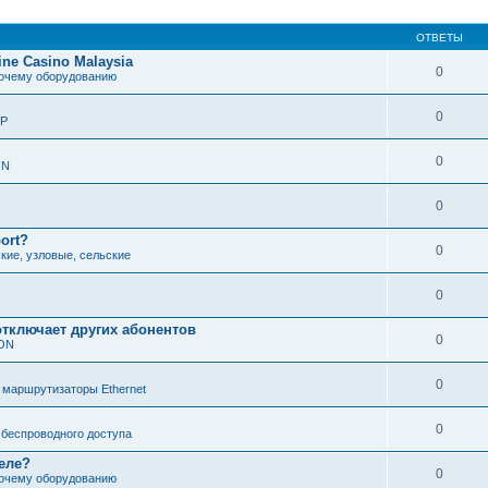
ОТВЕТЫ
line Casino Malaysia
0
рочему оборудованию
0
IP
0
В
ON
ж
0
port?
0
кие, узловые, сельские
0
отключает других абонентов
0
PON
0
 маршрутизаторы Ethernet
0
беспроводного доступа
еле?
0
рочему оборудованию