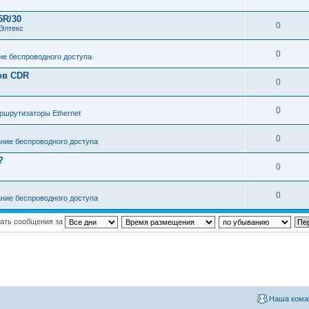
5R/30
0
Элтекс
0
е беспроводного доступа
ов CDR
0
0
ршрутизаторы Ethernet
0
ние беспроводного доступа
?
0
0
ние беспроводного доступа
ать сообщения за
Наша кома