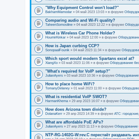
"Why Equipment Control won't load?"
BakhamMamodar
» 04 май 2023 13:03 » в форуме
Оборудов
Comparing audio and Wi-Fi quality?
TaheenSomosiline
» 04 май 2023 12:22 » в форуме
Оборудо
What is Wireless Car Phone Holder?
HoumirKinkar
» 04 май 2023 12:00 » в форуме
Оборудовани
How is Japan curbing CCP?
SonopaalFounik
» 04 май 2023 11:34 » в форуме
Оборудова
Which sport would modern Spartans excel at?
XiangXo
» 03 май 2023 11:06 » в форуме
Оборудование бес
"What's required for VoIP setup?"
JulianAyers
» 03 май 2023 10:36 » в форуме
Оборудование
How to place home WiFi?
TomanyDelaney
» 01 май 2023 11:00 » в форуме
Оборудова
What is residential VoIP SWOT?
HarmanKhema
» 29 апр 2023 16:07 » в форуме
Оборудован
How does Arizona town divide?
DolanaKerr
» 29 апр 2023 14:39 » в форуме
АТС: городские
What are affordable PoE APs?
JulianAyers
» 27 апр 2023 11:13 » в форуме
Оборудование 
NTP-RG-1402G-W:rev.C перестаёт раздавать ин