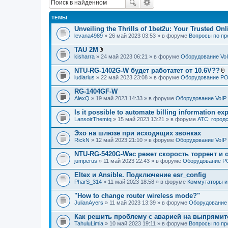
ТЕМЫ
Unveiling the Thrills of 1bet2u: Your Trusted On
levana4989
» 26 май 2023 03:53 » в форуме
Вопросы по п
TAU 2M
В
kisharra
» 24 май 2023 06:21 » в форуме
Оборудование Vo
л
о
NTU-RG-1402G-W будет работатет от 10.6V??
ж
ludiarius
» 22 май 2023 23:08 » в форуме
Оборудование P
е
л
н
о
RG-1404GF-W
и
я
AlexQ
» 19 май 2023 14:33 » в форуме
Оборудование VoIP
е
н
Is it possible to automate billing information ex
и
я
LansoirThemtq
» 15 май 2023 13:21 » в форуме
АТС: городс
Эхо на шлюзе при исходящих звонках
RickN
» 12 май 2023 21:10 » в форуме
Оборудование VoIP
NTU-RG-5420G-Wac режет скорость торрент и 
jumperus
» 11 май 2023 22:43 » в форуме
Оборудование 
Eltex и Ansible. Подключение esr_config
PharS_314
» 11 май 2023 18:58 » в форуме
Коммутаторы и
"How to change router wireless mode?"
JulianAyers
» 11 май 2023 13:39 » в форуме
Оборудование 
Как решить проблему с аварией на выпрямит
TahuluLimia
» 10 май 2023 19:11 » в форуме
Вопросы по п