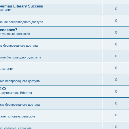
 German Literary Success
0
ие VoIP
0
ание беспроводного доступа
pendence?
0
е, узловые, сельские
0
е беспроводного доступа
0
ние беспроводного доступа
0
ние VoIP
0
ие беспроводного доступа
24XX
0
шрутизаторы Ethernet
0
ие беспроводного доступа
0
ские, узловые, сельские
0
ие, узловые, сельские