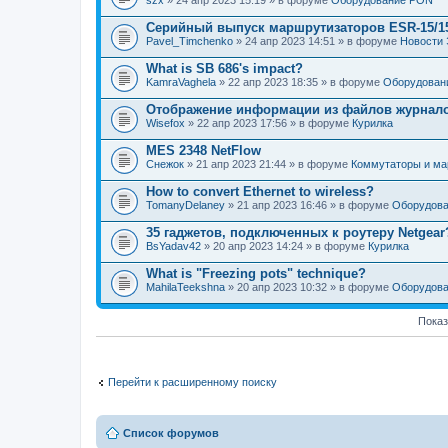
szx
» 24 апр 2023 15:19 » в форуме
Оборудование PON
Серийный выпуск маршрутизаторов ESR-15/1
Pavel_Timchenko
» 24 апр 2023 14:51 » в форуме
Новости 
What is SB 686's impact?
KamraVaghela
» 22 апр 2023 18:35 » в форуме
Оборудовани
Отображение информации из файлов журнал
Wisefox
» 22 апр 2023 17:56 » в форуме
Курилка
MES 2348 NetFlow
Снежок
» 21 апр 2023 21:44 » в форуме
Коммутаторы и ма
How to convert Ethernet to wireless?
TomanyDelaney
» 21 апр 2023 16:46 » в форуме
Оборудова
35 гаджетов, подключенных к роутеру Netgear
BsYadav42
» 20 апр 2023 14:24 » в форуме
Курилка
What is "Freezing pots" technique?
MahilaTeekshna
» 20 апр 2023 10:32 » в форуме
Оборудова
Показ
Перейти к расширенному поиску
Список форумов