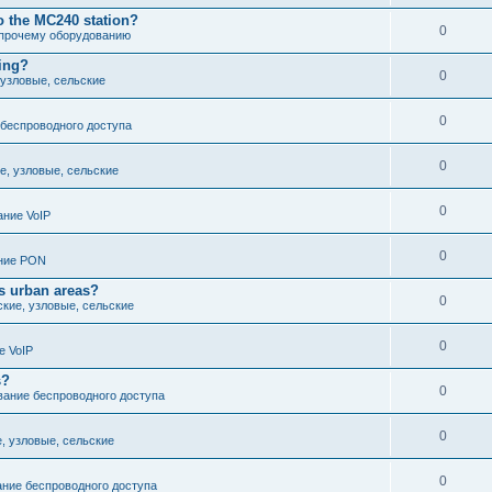
o the MC240 station?
0
 прочему оборудованию
cing?
0
 узловые, сельские
0
беспроводного доступа
0
е, узловые, сельские
0
ние VoIP
0
ние PON
s urban areas?
0
ские, узловые, сельские
0
е VoIP
s?
0
ание беспроводного доступа
0
е, узловые, сельские
0
ние беспроводного доступа