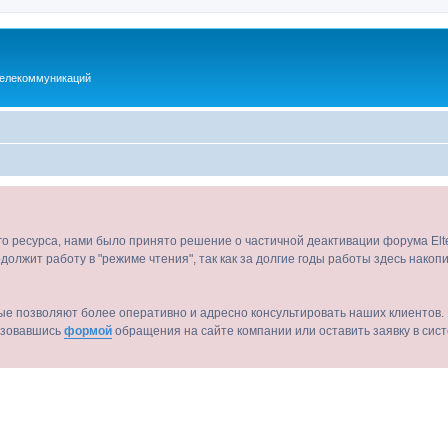
телекоммуникаций
ого ресурса, нами было принято решение о частичной деактивации форума El
должит работу в "режиме чтения", так как за долгие годы работы здесь нако
ые позволяют более оперативно и адресно консультировать наших клиентов. 
льзовавшись
формой
обращения на сайте компании или оставить заявку в сис