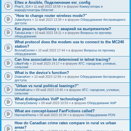
Eltex и Ansible. Подключение esr_config
PharS_314
» 11 май 2023 18:58 » в форуме
Коммутаторы и
маршрутизаторы Ethernet
"How to change router wireless mode?"
JulianAyers
» 11 май 2023 13:39 » в форуме
Оборудование беспроводного
доступа
Как решить проблему с аварией на выпрямителе?
TahuluLimia
» 10 май 2023 19:11 » в форуме
Вопросы по прочему
оборудованию
What protocol does the modem use to connect to the MC240
station?
BrovtalGemini
» 10 май 2023 17:44 » в форуме
Вопросы по прочему
оборудованию
Can line association be determined in telnet tracing?
LillianFelly
» 10 май 2023 14:17 » в форуме
АТС: городские, узловые,
сельские
What is the device's function?
DolanaKerr
» 10 май 2023 12:56 » в форуме
Оборудование беспроводного
доступа
"Urban vs rural political leanings?"
ShefaliKakru
» 09 май 2023 13:46 » в форуме
АТС: городские, узловые,
сельские
What distinguishes VoIP technologies?
TomanyDelaney
» 09 май 2023 10:53 » в форуме
Оборудование VoIP
What are concept-based FanFictions called?
HarmanKhema
» 08 май 2023 16:34 » в форуме
Оборудование PON
How do Canadian crime rates compare in rural vs urban
areas?