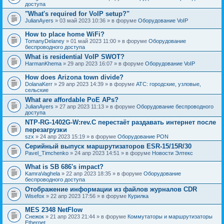
доступа
"What's required for VoIP setup?"
JulianAyers
» 03 май 2023 10:36 » в форуме
Оборудование VoIP
How to place home WiFi?
TomanyDelaney
» 01 май 2023 11:00 » в форуме
Оборудование
беспроводного доступа
What is residential VoIP SWOT?
HarmanKhema
» 29 апр 2023 16:07 » в форуме
Оборудование VoIP
How does Arizona town divide?
DolanaKerr
» 29 апр 2023 14:39 » в форуме
АТС: городские, узловые,
сельские
What are affordable PoE APs?
JulianAyers
» 27 апр 2023 11:13 » в форуме
Оборудование беспроводного
доступа
NTP-RG-1402G-W:rev.C перестаёт раздавать интернет после
перезагрузки
szx
» 24 апр 2023 15:19 » в форуме
Оборудование PON
Серийный выпуск маршрутизаторов ESR-15/15R/30
Pavel_Timchenko
» 24 апр 2023 14:51 » в форуме
Новости Элтекс
What is SB 686's impact?
KamraVaghela
» 22 апр 2023 18:35 » в форуме
Оборудование
беспроводного доступа
Отображение информации из файлов журналов CDR
Wisefox
» 22 апр 2023 17:56 » в форуме
Курилка
MES 2348 NetFlow
Снежок
» 21 апр 2023 21:44 » в форуме
Коммутаторы и маршрутизаторы
Ethernet