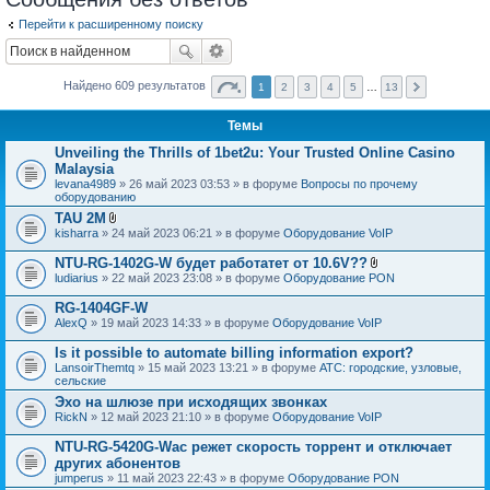
Перейти к расширенному поиску
Найдено 609 результатов
1
2
3
4
5
…
13
Темы
Unveiling the Thrills of 1bet2u: Your Trusted Online Casino
Malaysia
levana4989
» 26 май 2023 03:53 » в форуме
Вопросы по прочему
оборудованию
TAU 2M
В
kisharra
» 24 май 2023 06:21 » в форуме
Оборудование VoIP
л
о
NTU-RG-1402G-W будет работатет от 10.6V??
ж
В
ludiarius
» 22 май 2023 23:08 » в форуме
Оборудование PON
е
л
н
о
RG-1404GF-W
и
ж
я
AlexQ
» 19 май 2023 14:33 » в форуме
Оборудование VoIP
е
н
Is it possible to automate billing information export?
и
я
LansoirThemtq
» 15 май 2023 13:21 » в форуме
АТС: городские, узловые,
сельские
Эхо на шлюзе при исходящих звонках
RickN
» 12 май 2023 21:10 » в форуме
Оборудование VoIP
NTU-RG-5420G-Wac режет скорость торрент и отключает
других абонентов
jumperus
» 11 май 2023 22:43 » в форуме
Оборудование PON