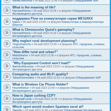
MahilaTeekshna
» 06 май 2023 11:46 » в форуме
Оборудование VoIP
What is the meaning of life?
HarmanKhema
» 06 май 2023 10:28 » в форуме
Оборудование
беспроводного доступа
поддержка Flow на коммутаторах серии MES24XX
babka
» 05 май 2023 13:09 » в форуме
Коммутаторы и маршрутизаторы
Ethernet
What is Chronocolor Quest's gameplay?
HarmanKhema
» 04 май 2023 14:16 » в форуме
Оборудование
беспроводного доступа
Why neglect rural development planning?
TingxoGamchu
» 04 май 2023 13:45 » в форуме
АТС: городские, узловые,
сельские
"How differ rural and urban?"
MiatoEleanor
» 04 май 2023 13:36 » в форуме
АТС: городские, узловые,
сельские
"Why Equipment Control won't load?"
BakhamMamodar
» 04 май 2023 13:03 » в форуме
Оборудование
беспроводного доступа
Comparing audio and Wi-Fi quality?
TaheenSomosiline
» 04 май 2023 12:22 » в форуме
Оборудование VoIP
What is Wireless Car Phone Holder?
HoumirKinkar
» 04 май 2023 12:00 » в форуме
Оборудование
беспроводного доступа
How is Japan curbing CCP?
SonopaalFounik
» 04 май 2023 11:34 » в форуме
Оборудование
беспроводного доступа
Which sport would modern Spartans excel at?
XiangXo
» 03 май 2023 11:06 » в форуме
Оборудование беспроводного