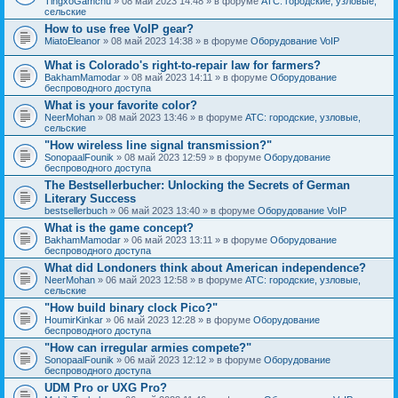
TingxoGamchu
» 08 май 2023 14:48 » в форуме
АТС: городские, узловые,
сельские
How to use free VoIP gear?
MiatoEleanor
» 08 май 2023 14:38 » в форуме
Оборудование VoIP
What is Colorado's right-to-repair law for farmers?
BakhamMamodar
» 08 май 2023 14:11 » в форуме
Оборудование
беспроводного доступа
What is your favorite color?
NeerMohan
» 08 май 2023 13:46 » в форуме
АТС: городские, узловые,
сельские
"How wireless line signal transmission?"
SonopaalFounik
» 08 май 2023 12:59 » в форуме
Оборудование
беспроводного доступа
The Bestsellerbucher: Unlocking the Secrets of German
Literary Success
bestsellerbuch
» 06 май 2023 13:40 » в форуме
Оборудование VoIP
What is the game concept?
BakhamMamodar
» 06 май 2023 13:11 » в форуме
Оборудование
беспроводного доступа
What did Londoners think about American independence?
NeerMohan
» 06 май 2023 12:58 » в форуме
АТС: городские, узловые,
сельские
"How build binary clock Pico?"
HoumirKinkar
» 06 май 2023 12:28 » в форуме
Оборудование
беспроводного доступа
"How can irregular armies compete?"
SonopaalFounik
» 06 май 2023 12:12 » в форуме
Оборудование
беспроводного доступа
UDM Pro or UXG Pro?