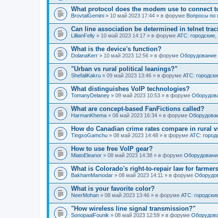
What protocol does the modem use to connect t
BrovtalGemini
» 10 май 2023 17:44 » в форуме
Вопросы по
Can line association be determined in telnet tra
LillianFelly
» 10 май 2023 14:17 » в форуме
АТС: городские,
What is the device's function?
DolanaKerr
» 10 май 2023 12:56 » в форуме
Оборудование 
"Urban vs rural political leanings?"
ShefaliKakru
» 09 май 2023 13:46 » в форуме
АТС: городски
What distinguishes VoIP technologies?
TomanyDelaney
» 09 май 2023 10:53 » в форуме
Оборудова
What are concept-based FanFictions called?
HarmanKhema
» 08 май 2023 16:34 » в форуме
Оборудова
How do Canadian crime rates compare in rural v
TingxoGamchu
» 08 май 2023 14:48 » в форуме
АТС: город
How to use free VoIP gear?
MiatoEleanor
» 08 май 2023 14:38 » в форуме
Оборудовани
What is Colorado's right-to-repair law for farmer
BakhamMamodar
» 08 май 2023 14:11 » в форуме
Оборудов
What is your favorite color?
NeerMohan
» 08 май 2023 13:46 » в форуме
АТС: городски
"How wireless line signal transmission?"
SonopaalFounik
» 08 май 2023 12:59 » в форуме
Оборудова