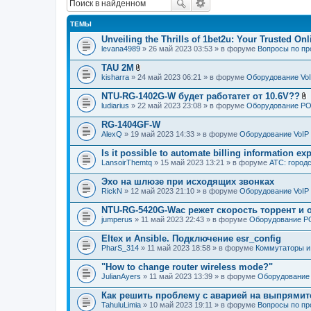
ТЕМЫ
Unveiling the Thrills of 1bet2u: Your Trusted On
levana4989
» 26 май 2023 03:53 » в форуме
Вопросы по п
TAU 2M
В
kisharra
» 24 май 2023 06:21 » в форуме
Оборудование Vo
л
о
NTU-RG-1402G-W будет работатет от 10.6V??
ж
ludiarius
» 22 май 2023 23:08 » в форуме
Оборудование P
е
л
н
о
RG-1404GF-W
и
я
AlexQ
» 19 май 2023 14:33 » в форуме
Оборудование VoIP
е
н
Is it possible to automate billing information ex
и
я
LansoirThemtq
» 15 май 2023 13:21 » в форуме
АТС: городс
Эхо на шлюзе при исходящих звонках
RickN
» 12 май 2023 21:10 » в форуме
Оборудование VoIP
NTU-RG-5420G-Wac режет скорость торрент и 
jumperus
» 11 май 2023 22:43 » в форуме
Оборудование 
Eltex и Ansible. Подключение esr_config
PharS_314
» 11 май 2023 18:58 » в форуме
Коммутаторы и
"How to change router wireless mode?"
JulianAyers
» 11 май 2023 13:39 » в форуме
Оборудование 
Как решить проблему с аварией на выпрямит
TahuluLimia
» 10 май 2023 19:11 » в форуме
Вопросы по п