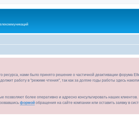
телекоммуникаций
ого ресурса, нами было принято решение о частичной деактивации форума El
должит работу в "режиме чтения", так как за долгие годы работы здесь нако
ые позволяют более оперативно и адресно консультировать наших клиентов. 
льзовавшись
формой
обращения на сайте компании или оставить заявку в сис