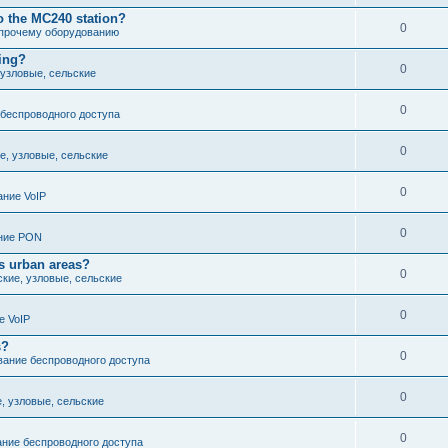
o the MC240 station?
0
 прочему оборудованию
cing?
0
 узловые, сельские
0
беспроводного доступа
0
е, узловые, сельские
0
ние VoIP
0
ние PON
s urban areas?
0
ские, узловые, сельские
0
е VoIP
s?
0
ание беспроводного доступа
0
е, узловые, сельские
0
ние беспроводного доступа