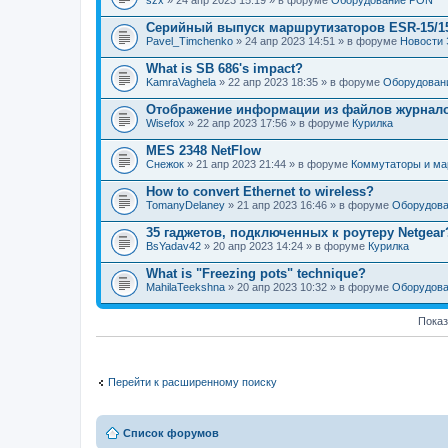
szx
» 24 апр 2023 15:19 » в форуме
Оборудование PON
Серийный выпуск маршрутизаторов ESR-15/1
Pavel_Timchenko
» 24 апр 2023 14:51 » в форуме
Новости 
What is SB 686's impact?
KamraVaghela
» 22 апр 2023 18:35 » в форуме
Оборудовани
Отображение информации из файлов журнал
Wisefox
» 22 апр 2023 17:56 » в форуме
Курилка
MES 2348 NetFlow
Снежок
» 21 апр 2023 21:44 » в форуме
Коммутаторы и ма
How to convert Ethernet to wireless?
TomanyDelaney
» 21 апр 2023 16:46 » в форуме
Оборудова
35 гаджетов, подключенных к роутеру Netgear
BsYadav42
» 20 апр 2023 14:24 » в форуме
Курилка
What is "Freezing pots" technique?
MahilaTeekshna
» 20 апр 2023 10:32 » в форуме
Оборудова
Показ
Перейти к расширенному поиску
Список форумов