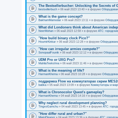
The Bestsellerbucher: Unlocking the Secrets of
bestsellerbuch
» 06 май 2023 13:40 » в форуме
Оборудован
What is the game concept?
BakhamMamodar
» 06 май 2023 13:11 » в форуме
Оборудов
What did Londoners think about American inde
NeerMohan
» 06 май 2023 12:58 » в форуме
АТС: городски
"How build binary clock Pico?"
HoumirKinkar
» 06 май 2023 12:28 » в форуме
Оборудовани
"How can irregular armies compete?"
SonopaalFounik
» 06 май 2023 12:12 » в форуме
Оборудова
UDM Pro or UXG Pro?
MahilaTeekshna
» 06 май 2023 11:46 » в форуме
Оборудова
What is the meaning of life?
HarmanKhema
» 06 май 2023 10:28 » в форуме
Оборудован
поддержка Flow на коммутаторах серии MES
babka
» 05 май 2023 13:09 » в форуме
Коммутаторы и мар
What is Chronocolor Quest's gameplay?
HarmanKhema
» 04 май 2023 14:16 » в форуме
Оборудован
Why neglect rural development planning?
TingxoGamchu
» 04 май 2023 13:45 » в форуме
АТС: город
"How differ rural and urban?"
MiatoEleanor
» 04 май 2023 13:36 » в форуме
АТС: городск