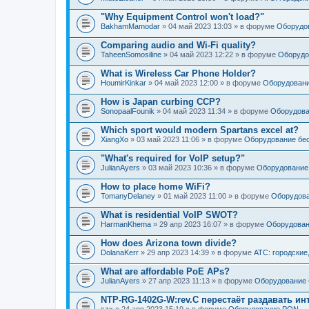
"Why Equipment Control won't load?"
BakhamMamodar
» 04 май 2023 13:03 » в форуме
Оборудов
Comparing audio and Wi-Fi quality?
TaheenSomosiline
» 04 май 2023 12:22 » в форуме
Оборудо
What is Wireless Car Phone Holder?
HoumirKinkar
» 04 май 2023 12:00 » в форуме
Оборудовани
How is Japan curbing CCP?
SonopaalFounik
» 04 май 2023 11:34 » в форуме
Оборудова
Which sport would modern Spartans excel at?
XiangXo
» 03 май 2023 11:06 » в форуме
Оборудование бес
"What's required for VoIP setup?"
JulianAyers
» 03 май 2023 10:36 » в форуме
Оборудование
How to place home WiFi?
TomanyDelaney
» 01 май 2023 11:00 » в форуме
Оборудова
What is residential VoIP SWOT?
HarmanKhema
» 29 апр 2023 16:07 » в форуме
Оборудован
How does Arizona town divide?
DolanaKerr
» 29 апр 2023 14:39 » в форуме
АТС: городские
What are affordable PoE APs?
JulianAyers
» 27 апр 2023 11:13 » в форуме
Оборудование 
NTP-RG-1402G-W:rev.C перестаёт раздавать ин