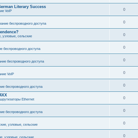
 German Literary Success
0
ие VoIP
0
ание беспроводного доступа
pendence?
0
е, узловые, сельские
0
е беспроводного доступа
0
ние беспроводного доступа
0
ние VoIP
0
ие беспроводного доступа
24XX
0
шрутизаторы Ethernet
0
ие беспроводного доступа
0
ские, узловые, сельские
0
ие, узловые, сельские