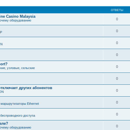
ОТВЕТЫ
line Casino Malaysia
0
рочему оборудованию
0
IP
0
В
ON
ж
0
port?
0
кие, узловые, сельские
0
отключает других абонентов
0
PON
0
 маршрутизаторы Ethernet
0
беспроводного доступа
еле?
0
рочему оборудованию