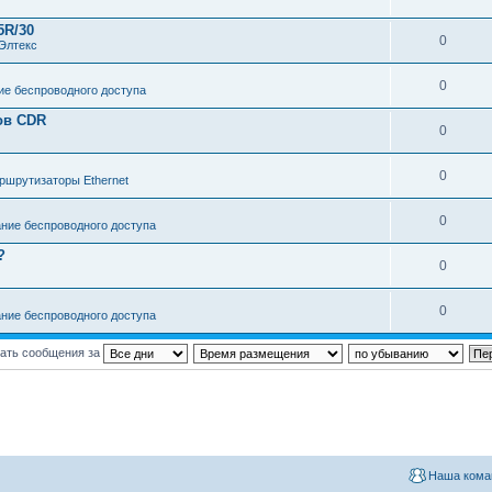
5R/30
0
Элтекс
0
е беспроводного доступа
ов CDR
0
0
ршрутизаторы Ethernet
0
ние беспроводного доступа
?
0
0
ние беспроводного доступа
ать сообщения за
Наша кома