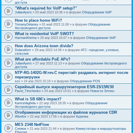
доступа
"What's required for VoIP setup?"
JulianAyers
» 03 май 2023 10:36 » в форуме
Оборудование VoIP
How to place home WiFi?
TomanyDelaney
» 01 май 2023 11:00 » в форуме
Оборудование
беспроводного доступа
What is residential VoIP SWOT?
HarmanKhema
» 29 апр 2023 16:07 » в форуме
Оборудование VoIP
How does Arizona town divide?
DolanaKerr
» 29 апр 2023 14:39 » в форуме
АТС: городские, узловые,
сельские
What are affordable PoE APs?
JulianAyers
» 27 апр 2023 11:13 » в форуме
Оборудование беспроводного
доступа
NTP-RG-1402G-W:rev.C перестаёт раздавать интернет после
перезагрузки
szx
» 24 апр 2023 15:19 » в форуме
Оборудование PON
Серийный выпуск маршрутизаторов ESR-15/15R/30
Pavel_Timchenko
» 24 апр 2023 14:51 » в форуме
Новости Элтекс
What is SB 686's impact?
KamraVaghela
» 22 апр 2023 18:35 » в форуме
Оборудование
беспроводного доступа
Отображение информации из файлов журналов CDR
Wisefox
» 22 апр 2023 17:56 » в форуме
Курилка
MES 2348 NetFlow
Снежок
» 21 апр 2023 21:44 » в форуме
Коммутаторы и маршрутизаторы
Ethernet