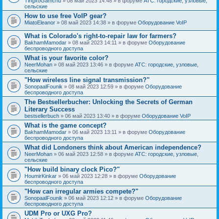
TingxoGamchu
» 08 май 2023 14:48 » в форуме
АТС: городские, узловые,
сельские
How to use free VoIP gear?
MiatoEleanor
» 08 май 2023 14:38 » в форуме
Оборудование VoIP
What is Colorado's right-to-repair law for farmers?
BakhamMamodar
» 08 май 2023 14:11 » в форуме
Оборудование
беспроводного доступа
What is your favorite color?
NeerMohan
» 08 май 2023 13:46 » в форуме
АТС: городские, узловые,
сельские
"How wireless line signal transmission?"
SonopaalFounik
» 08 май 2023 12:59 » в форуме
Оборудование
беспроводного доступа
The Bestsellerbucher: Unlocking the Secrets of German
Literary Success
bestsellerbuch
» 06 май 2023 13:40 » в форуме
Оборудование VoIP
What is the game concept?
BakhamMamodar
» 06 май 2023 13:11 » в форуме
Оборудование
беспроводного доступа
What did Londoners think about American independence?
NeerMohan
» 06 май 2023 12:58 » в форуме
АТС: городские, узловые,
сельские
"How build binary clock Pico?"
HoumirKinkar
» 06 май 2023 12:28 » в форуме
Оборудование
беспроводного доступа
"How can irregular armies compete?"
SonopaalFounik
» 06 май 2023 12:12 » в форуме
Оборудование
беспроводного доступа
UDM Pro or UXG Pro?