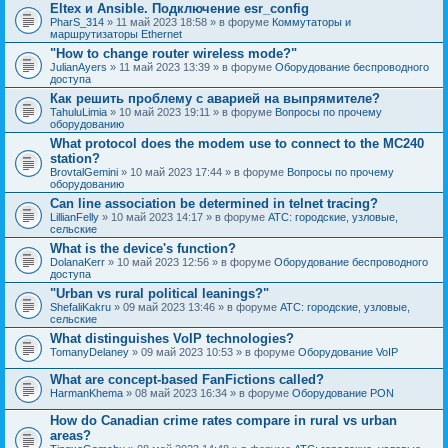
Eltex и Ansible. Подключение esr_config
PharS_314
» 11 май 2023 18:58 » в форуме
Коммутаторы и
маршрутизаторы Ethernet
"How to change router wireless mode?"
JulianAyers
» 11 май 2023 13:39 » в форуме
Оборудование беспроводного
доступа
Как решить проблему с аварией на выпрямителе?
TahuluLimia
» 10 май 2023 19:11 » в форуме
Вопросы по прочему
оборудованию
What protocol does the modem use to connect to the MC240
station?
BrovtalGemini
» 10 май 2023 17:44 » в форуме
Вопросы по прочему
оборудованию
Can line association be determined in telnet tracing?
LillianFelly
» 10 май 2023 14:17 » в форуме
АТС: городские, узловые,
сельские
What is the device's function?
DolanaKerr
» 10 май 2023 12:56 » в форуме
Оборудование беспроводного
доступа
"Urban vs rural political leanings?"
ShefaliKakru
» 09 май 2023 13:46 » в форуме
АТС: городские, узловые,
сельские
What distinguishes VoIP technologies?
TomanyDelaney
» 09 май 2023 10:53 » в форуме
Оборудование VoIP
What are concept-based FanFictions called?
HarmanKhema
» 08 май 2023 16:34 » в форуме
Оборудование PON
How do Canadian crime rates compare in rural vs urban
areas?