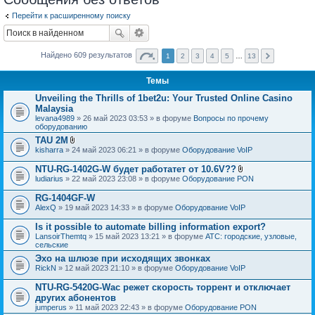
Перейти к расширенному поиску
Найдено 609 результатов
1
2
3
4
5
…
13
Темы
Unveiling the Thrills of 1bet2u: Your Trusted Online Casino
Malaysia
levana4989
» 26 май 2023 03:53 » в форуме
Вопросы по прочему
оборудованию
TAU 2M
В
kisharra
» 24 май 2023 06:21 » в форуме
Оборудование VoIP
л
о
NTU-RG-1402G-W будет работатет от 10.6V??
ж
В
ludiarius
» 22 май 2023 23:08 » в форуме
Оборудование PON
е
л
н
о
RG-1404GF-W
и
ж
я
AlexQ
» 19 май 2023 14:33 » в форуме
Оборудование VoIP
е
н
Is it possible to automate billing information export?
и
я
LansoirThemtq
» 15 май 2023 13:21 » в форуме
АТС: городские, узловые,
сельские
Эхо на шлюзе при исходящих звонках
RickN
» 12 май 2023 21:10 » в форуме
Оборудование VoIP
NTU-RG-5420G-Wac режет скорость торрент и отключает
других абонентов
jumperus
» 11 май 2023 22:43 » в форуме
Оборудование PON