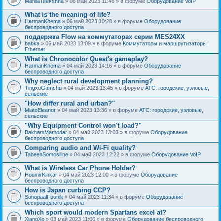
MahilaTeekshna
» 06 май 2023 11:46 » в форуме
Оборудование VoIP
What is the meaning of life?
HarmanKhema
» 06 май 2023 10:28 » в форуме
Оборудование
беспроводного доступа
поддержка Flow на коммутаторах серии MES24XX
babka
» 05 май 2023 13:09 » в форуме
Коммутаторы и маршрутизаторы
Ethernet
What is Chronocolor Quest's gameplay?
HarmanKhema
» 04 май 2023 14:16 » в форуме
Оборудование
беспроводного доступа
Why neglect rural development planning?
TingxoGamchu
» 04 май 2023 13:45 » в форуме
АТС: городские, узловые,
сельские
"How differ rural and urban?"
MiatoEleanor
» 04 май 2023 13:36 » в форуме
АТС: городские, узловые,
сельские
"Why Equipment Control won't load?"
BakhamMamodar
» 04 май 2023 13:03 » в форуме
Оборудование
беспроводного доступа
Comparing audio and Wi-Fi quality?
TaheenSomosiline
» 04 май 2023 12:22 » в форуме
Оборудование VoIP
What is Wireless Car Phone Holder?
HoumirKinkar
» 04 май 2023 12:00 » в форуме
Оборудование
беспроводного доступа
How is Japan curbing CCP?
SonopaalFounik
» 04 май 2023 11:34 » в форуме
Оборудование
беспроводного доступа
Which sport would modern Spartans excel at?
XiangXo
» 03 май 2023 11:06 » в форуме
Оборудование беспроводного