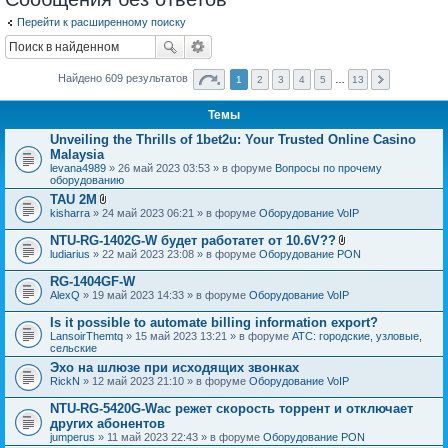
Перейти к расширенному поиску
Найдено 609 результатов
1
2
3
4
5
…
13
Темы
Unveiling the Thrills of 1bet2u: Your Trusted Online Casino
Malaysia
levana4989
» 26 май 2023 03:53 » в форуме
Вопросы по прочему
оборудованию
TAU 2M
В
kisharra
» 24 май 2023 06:21 » в форуме
Оборудование VoIP
л
о
NTU-RG-1402G-W будет работатет от 10.6V??
ж
В
ludiarius
» 22 май 2023 23:08 » в форуме
Оборудование PON
е
л
н
о
RG-1404GF-W
и
ж
я
AlexQ
» 19 май 2023 14:33 » в форуме
Оборудование VoIP
е
н
Is it possible to automate billing information export?
и
я
LansoirThemtq
» 15 май 2023 13:21 » в форуме
АТС: городские, узловые,
сельские
Эхо на шлюзе при исходящих звонках
RickN
» 12 май 2023 21:10 » в форуме
Оборудование VoIP
NTU-RG-5420G-Wac режет скорость торрент и отключает
других абонентов
jumperus
» 11 май 2023 22:43 » в форуме
Оборудование PON