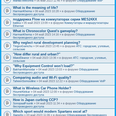
MahilaTeekshna
» 06 май 2023 11:46 » в форуме
Оборудование VoIP
What is the meaning of life?
HarmanKhema
» 06 май 2023 10:28 » в форуме
Оборудование
беспроводного доступа
поддержка Flow на коммутаторах серии MES24XX
babka
» 05 май 2023 13:09 » в форуме
Коммутаторы и маршрутизаторы
Ethernet
What is Chronocolor Quest's gameplay?
HarmanKhema
» 04 май 2023 14:16 » в форуме
Оборудование
беспроводного доступа
Why neglect rural development planning?
TingxoGamchu
» 04 май 2023 13:45 » в форуме
АТС: городские, узловые,
сельские
"How differ rural and urban?"
MiatoEleanor
» 04 май 2023 13:36 » в форуме
АТС: городские, узловые,
сельские
"Why Equipment Control won't load?"
BakhamMamodar
» 04 май 2023 13:03 » в форуме
Оборудование
беспроводного доступа
Comparing audio and Wi-Fi quality?
TaheenSomosiline
» 04 май 2023 12:22 » в форуме
Оборудование VoIP
What is Wireless Car Phone Holder?
HoumirKinkar
» 04 май 2023 12:00 » в форуме
Оборудование
беспроводного доступа
How is Japan curbing CCP?
SonopaalFounik
» 04 май 2023 11:34 » в форуме
Оборудование
беспроводного доступа
Which sport would modern Spartans excel at?
XiangXo
» 03 май 2023 11:06 » в форуме
Оборудование беспроводного