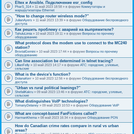
Eltex и Ansible. Подключение esr_config
PharS_314
» 11 май 2023 18:58 » в форуме
Коммутаторы и
маршрутизаторы Ethernet
"How to change router wireless mode?"
JulianAyers
» 11 май 2023 13:39 » в форуме
Оборудование беспроводного
доступа
Как решить проблему с аварией на выпрямителе?
TahuluLimia
» 10 май 2023 19:11 » в форуме
Вопросы по прочему
оборудованию
What protocol does the modem use to connect to the MC240
station?
BrovtalGemini
» 10 май 2023 17:44 » в форуме
Вопросы по прочему
оборудованию
Can line association be determined in telnet tracing?
LillianFelly
» 10 май 2023 14:17 » в форуме
АТС: городские, узловые,
сельские
What is the device's function?
DolanaKerr
» 10 май 2023 12:56 » в форуме
Оборудование беспроводного
доступа
"Urban vs rural political leanings?"
ShefaliKakru
» 09 май 2023 13:46 » в форуме
АТС: городские, узловые,
сельские
What distinguishes VoIP technologies?
TomanyDelaney
» 09 май 2023 10:53 » в форуме
Оборудование VoIP
What are concept-based FanFictions called?
HarmanKhema
» 08 май 2023 16:34 » в форуме
Оборудование PON
How do Canadian crime rates compare in rural vs urban
areas?