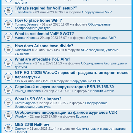
доступа
"What's required for VoIP setup?"
JulianAyers
» 03 май 2023 10:36 » в форуме
Оборудование VoIP
How to place home WiFi?
TomanyDelaney
» 01 май 2023 11:00 » в форуме
Оборудование
беспроводного доступа
What is residential VoIP SWOT?
HarmanKhema
» 29 апр 2023 16:07 » в форуме
Оборудование VoIP
How does Arizona town divide?
DolanaKerr
» 29 апр 2023 14:39 » в форуме
АТС: городские, узловые,
сельские
What are affordable PoE APs?
JulianAyers
» 27 апр 2023 11:13 » в форуме
Оборудование беспроводного
доступа
NTP-RG-1402G-W:rev.C перестаёт раздавать интернет после
перезагрузки
szx
» 24 апр 2023 15:19 » в форуме
Оборудование PON
Серийный выпуск маршрутизаторов ESR-15/15R/30
Pavel_Timchenko
» 24 апр 2023 14:51 » в форуме
Новости Элтекс
What is SB 686's impact?
KamraVaghela
» 22 апр 2023 18:35 » в форуме
Оборудование
беспроводного доступа
Отображение информации из файлов журналов CDR
Wisefox
» 22 апр 2023 17:56 » в форуме
Курилка
MES 2348 NetFlow
Снежок
» 21 апр 2023 21:44 » в форуме
Коммутаторы и маршрутизаторы
Ethernet