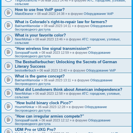
TingxoGamchu
» 08 май 2023 14:48 » в форуме
АТС: городские, узловые,
сельские
How to use free VoIP gear?
MiatoEleanor
» 08 май 2023 14:38 » в форуме
Оборудование VoIP
What is Colorado's right-to-repair law for farmers?
BakhamMamodar
» 08 май 2023 14:11 » в форуме
Оборудование
беспроводного доступа
What is your favorite color?
NeerMohan
» 08 май 2023 13:46 » в форуме
АТС: городские, узловые,
сельские
"How wireless line signal transmission?"
SonopaalFounik
» 08 май 2023 12:59 » в форуме
Оборудование
беспроводного доступа
The Bestsellerbucher: Unlocking the Secrets of German
Literary Success
bestsellerbuch
» 06 май 2023 13:40 » в форуме
Оборудование VoIP
What is the game concept?
BakhamMamodar
» 06 май 2023 13:11 » в форуме
Оборудование
беспроводного доступа
What did Londoners think about American independence?
NeerMohan
» 06 май 2023 12:58 » в форуме
АТС: городские, узловые,
сельские
"How build binary clock Pico?"
HoumirKinkar
» 06 май 2023 12:28 » в форуме
Оборудование
беспроводного доступа
"How can irregular armies compete?"
SonopaalFounik
» 06 май 2023 12:12 » в форуме
Оборудование
беспроводного доступа
UDM Pro or UXG Pro?