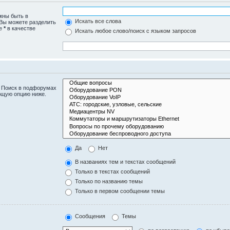
жны быть в
Искать все слова
 Вы можете разделить
те
*
в качестве
Искать любое слово/поиск с языком запросов
. Поиск в подфорумах
ющую опцию ниже.
Да
Нет
В названиях тем и текстах сообщений
Только в текстах сообщений
Только по названию темы
Только в первом сообщении темы
Сообщения
Темы