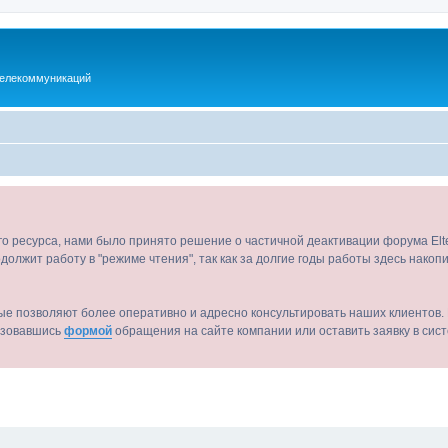
телекоммуникаций
ого ресурса, нами было принято решение о частичной деактивации форума El
должит работу в "режиме чтения", так как за долгие годы работы здесь нако
ые позволяют более оперативно и адресно консультировать наших клиентов. 
льзовавшись
формой
обращения на сайте компании или оставить заявку в сис