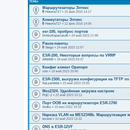
ТЕМЫ
Маршрутизаторы Элтекс
Никита717
» 15 фев 2016 14:17
В
л
Коммутаторы Элтекс
о
Никита717
» 12 фев 2016 14:06
ж
В
е
л
esr-100, проброс портов
н
о
DmitryKapacukoB
и
» 24 май 2023 17:48
ж
я
е
Pause-пакеты
н
и
Stego
» 24 май 2023 12:57
В
я
л
ESR-200, Некоторые вопросы по VRRP
о
AIMAIM
» 18 май 2023 03:37
ж
е
Конфиг клиент Openvpn
н
rum
и
» 18 май 2023 20:40
я
ESR-1500, выгрузка конфигурации на TFTP п
KaLyambda
» 23 май 2023 15:50
Mes2324. Удалённая загрузка настроек
РЦС-1
» 22 май 2023 15:12
Порт OOB на маршрутизаторе ESR-1700
Astiks
» 19 июл 2022 19:33
Нарезка VLAN на MES2348b. Маршрутизация 
lexsed
» 10 май 2023 13:22
DNS в ESR-12VF