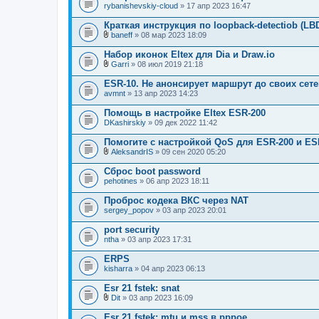
rybanishevskiy-cloud
» 17 апр 2023 16:47
Краткая инструкция по loopback-detectiob (LB
baneff
» 08 мар 2023 18:09
В
л
Набор иконок Eltex для Dia и Draw.io
о
Garri
» 08 июл 2019 21:18
ж
В
е
л
ESR-10. Не анонсирует маршрут до своих сете
н
о
avmnt
и
» 13 апр 2023 14:23
ж
я
е
Помощь в настройке Eltex ESR-200
н
DKashirskiy
и
» 09 дек 2022 11:42
я
Помогите с настройкой QoS для ESR-200 и ES
AleksandrIS
» 09 сен 2020 05:20
В
л
Сброс boot password
о
pehotines
» 06 апр 2023 18:11
ж
е
Проброс кодека ВКС через NAT
н
sergey_popov
и
» 03 апр 2023 20:01
я
port security
ntha
» 03 апр 2023 17:31
ERPS
kisharra
» 04 апр 2023 06:13
Esr 21 fstek: snat
Dit
» 03 апр 2023 16:09
В
л
Esr 21 fstek: mtu и mss в pppoe