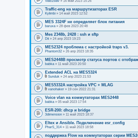
Vlad1slav
» 16 май 2023 15:26
Traffic-eng на маршрутизаторах ESR
Kylimbi
» 14 май 2023 12:52
MES 3324F не определяет блок питания
baruxa
» 28 фев 2023 20:48
Mes 2348b, 2428 : ssh и sftp
Dit
» 24 апр 2023 19:23
MES2324 проблема с настройкой traps v3.
Phantom32
» 26 апр 2023 18:35
MES2448B просмотр статуса портов с отобра
babka
» 11 май 2023 20:50
Extended ACL на MES5324
Sunduk
» 24 апр 2023 21:53
В
л
MES5332A настройка VPC + MLAG
о
vanohaker
» 19 сен 2022 21:31
ж
В
е
л
Voice vlan на коммутаторах MES2448
н
о
babka
и
» 05 май 2023 17:54
ж
я
е
ESR-200: dhcp и bridge
н
3dimension
и
» 11 май 2023 18:37
я
Eltex и Ansible. Подключение esr_config
PharS_314
» 11 май 2023 18:58
поддержка Flow на коммутаторах серии MES