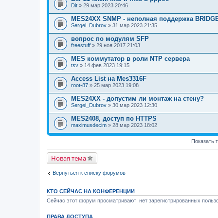
о
Dit
» 29 мар 2023 20:46
ж
е
MES24XX SNMP - неполная поддержка BRIDG
н
Sergei_Dubrov
и
» 31 мар 2023 21:35
я
вопрос по модулям SFP
freestuff
» 29 ноя 2017 21:03
MES коммутатор в роли NTP сервера
tsv
» 14 фев 2023 19:15
Access List на Mes3316F
root-87
» 25 мар 2023 19:08
MES24XX - допустим ли монтаж на стену?
Sergei_Dubrov
» 30 мар 2023 12:30
MES2408, доступ по HTTPS
maximusdecim
» 28 мар 2023 18:02
Показать 
Новая тема
Вернуться к списку форумов
КТО СЕЙЧАС НА КОНФЕРЕНЦИИ
Сейчас этот форум просматривают: нет зарегистрированных пользо
ПРАВА ДОСТУПА