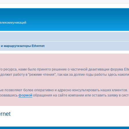
телекоммуникаций
и маршрутизаторы Ethernet
ого ресурса, нами было принято решение о частичной деактивации форума El
должит работу в "режиме чтения", так как за долгие годы работы здесь нако
ые позволяют более оперативно и адресно консультировать наших клиентов. 
льзовавшись
формой
обращения на сайте компании или оставить заявку в сис
rnet