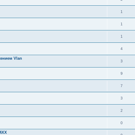
1
1
1
4
жением Vlan
3
9
7
3
2
0
24XX