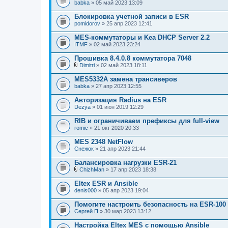
babka
» 05 май 2023 13:09
Блокировка учетной записи в ESR
pomidorov
» 25 апр 2023 12:41
MES-коммутаторы и Kea DHCP Server 2.2
ITMF
» 02 май 2023 23:24
Прошивка 8.4.0.8 коммутатора 7048
Dimitri
» 02 май 2023 18:11
В
л
MES5332A замена трансиверов
о
babka
» 27 апр 2023 12:55
ж
е
Авторизация Radius на ESR
н
Dezya
и
» 01 июн 2019 12:29
я
RIB и ограничиваем префиксы для full-view
romic
» 21 окт 2020 20:33
MES 2348 NetFlow
Снежок
» 21 апр 2023 21:44
Балансировка нагрузки ESR-21
ChizhMan
» 17 апр 2023 18:38
В
л
Eltex ESR и Ansible
о
denis000
» 05 апр 2023 19:04
ж
е
Помогите настроить безопасность на ESR-100
н
Сергей П
и
» 30 мар 2023 13:12
я
Настройка Eltex MES с помощью Ansible