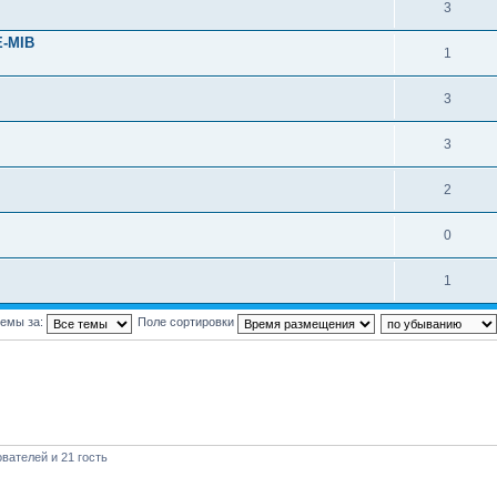
3
E-MIB
1
3
3
2
0
1
темы за:
Поле сортировки
вателей и 21 гость