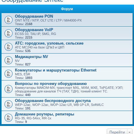
Форум
Оборудование PON
ONT NTE / NTP, OLT LTE / LTP / MA4000-PX
Темы:
2168
Оборудование VoIP
ECSS-10, TAU.IP, SMG, RG
Темы:
2215
АТС: городские, узловые, сельские
АТС МС240 на базе ЦПв3 и ЦКП
Темы:
535
Медиацентры NV
NV
Темы:
827
Коммутаторы и маршрутизаторы Ethernet
MES, ESR
Темы:
1893
Вопросы по прочему оборудованию
Коммутаторы МАКОМ-МХ; транспорт MXL, MXM, MXE, ToPGATE; УЭП;
оборудование для каналов ТЧ (ТАУ, ТДН); тонкий клиент ТС.
Темы:
440
Оборудование беспроводного доступа
WEP-12ac, WOP-12ac, WOP-12ac-LR, WB-1P-LR, SoftWLC
Темы:
191
Домашние роутеры, репитеры
RG-35, RG-54xx, RR-1x
Темы:
9
Перейти