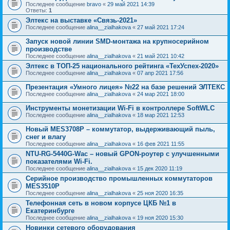
Последнее сообщение
bravo
«
29 май 2021 14:39
Ответы:
1
Элтекс на выставке «Связь-2021»
Последнее сообщение
alina__zialhakova
«
27 май 2021 17:24
Запуск новой линии SMD-монтажа на крупносерийном
производстве
Последнее сообщение
alina__zialhakova
«
21 май 2021 10:42
Элтекс в ТОП-25 национального рейтинга «ТехУспех-2020»
Последнее сообщение
alina__zialhakova
«
07 апр 2021 17:56
Презентация «Умного лицея» №22 на базе решений ЭЛТЕКС
Последнее сообщение
alina__zialhakova
«
24 мар 2021 18:00
Инструменты монетизации Wi-Fi в контроллере SoftWLC
Последнее сообщение
alina__zialhakova
«
18 мар 2021 12:53
Новый MES3708P – коммутатор, выдерживающий пыль,
снег и влагу
Последнее сообщение
alina__zialhakova
«
16 фев 2021 11:55
NTU-RG-5440G-Wac – новый GPON-роутер с улучшенными
показателями Wi-Fi.
Последнее сообщение
alina__zialhakova
«
15 дек 2020 11:19
Серийное производство промышленных коммутаторов
MES3510P
Последнее сообщение
alina__zialhakova
«
25 ноя 2020 16:35
Телефонная сеть в новом корпусе ЦКБ №1 в
Екатеринбурге
Последнее сообщение
alina__zialhakova
«
19 ноя 2020 15:30
Новинки сетевого оборудования