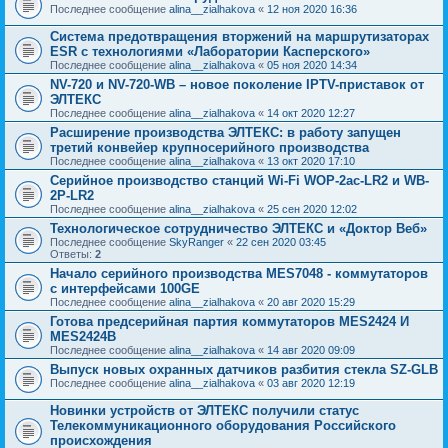
Последнее сообщение
alina__zialhakova
«
12 ноя 2020 16:36
Система предотвращения вторжений на маршрутизаторах
ESR с технологиями «Лаборатории Касперского»
Последнее сообщение
alina__zialhakova
«
05 ноя 2020 14:34
NV-720 и NV-720-WB – новое поколение IPTV-приставок от
ЭЛТЕКС
Последнее сообщение
alina__zialhakova
«
14 окт 2020 12:27
Расширение производства ЭЛТЕКС: в работу запущен
третий конвейер крупносерийного производства
Последнее сообщение
alina__zialhakova
«
13 окт 2020 17:10
Серийное производство станций Wi-Fi WOP-2ac-LR2 и WB-
2P-LR2
Последнее сообщение
alina__zialhakova
«
25 сен 2020 12:02
Технологическое сотрудничество ЭЛТЕКС и «Доктор Веб»
Последнее сообщение
SkyRanger
«
22 сен 2020 03:45
Ответы:
2
Начало серийного производства MES7048 - коммутаторов
с интерфейсами 100GE
Последнее сообщение
alina__zialhakova
«
20 авг 2020 15:29
Готова предсерийная партия коммутаторов MES2424 И
MES2424B
Последнее сообщение
alina__zialhakova
«
14 авг 2020 09:09
Выпуск новых охранных датчиков разбития стекла SZ-GLB
Последнее сообщение
alina__zialhakova
«
03 авг 2020 12:19
Новинки устройств от ЭЛТЕКС получили статус
Телекоммуникационного оборудования Российского
происхождения