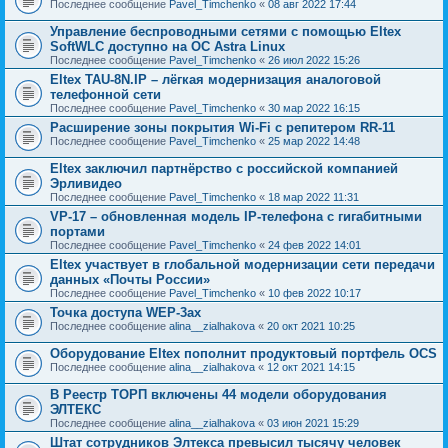
Последнее сообщение
Pavel_Timchenko
«
08 авг 2022 17:44
Управление беспроводными сетями с помощью Eltex
SoftWLC доступно на OC Astra Linux
Последнее сообщение
Pavel_Timchenko
«
26 июл 2022 15:26
Eltex TAU-8N.IP – лёгкая модернизация аналоговой
телефонной сети
Последнее сообщение
Pavel_Timchenko
«
30 мар 2022 16:15
Расширение зоны покрытия Wi-Fi с репитером RR-11
Последнее сообщение
Pavel_Timchenko
«
25 мар 2022 14:48
Eltex заключил партнёрство с российской компанией
Эрливидео
Последнее сообщение
Pavel_Timchenko
«
18 мар 2022 11:31
VP-17 – обновленная модель IP-телефона с гигабитными
портами
Последнее сообщение
Pavel_Timchenko
«
24 фев 2022 14:01
Eltex участвует в глобальной модернизации сети передачи
данных «Почты России»
Последнее сообщение
Pavel_Timchenko
«
10 фев 2022 10:17
Точка доступа WEP-3ax
Последнее сообщение
alina__zialhakova
«
20 окт 2021 10:25
Оборудование Eltex пополнит продуктовый портфель OCS
Последнее сообщение
alina__zialhakova
«
12 окт 2021 14:15
В Реестр ТОРП включены 44 модели оборудования
ЭЛТЕКС
Последнее сообщение
alina__zialhakova
«
03 июн 2021 15:29
Штат сотрудников Элтекса превысил тысячу человек