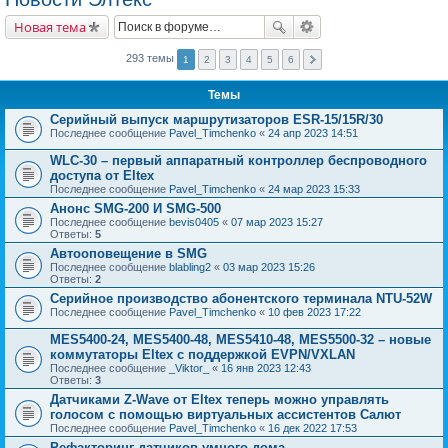
Новая тема
293 темы
1
2
3
4
5
6
Темы
Серийный выпуск маршрутизаторов ESR-15/15R/30
Последнее сообщение
Pavel_Timchenko
«
24 апр 2023 14:51
WLC-30 – первый аппаратный контроллер беспроводного
доступа от Eltex
Последнее сообщение
Pavel_Timchenko
«
24 мар 2023 15:33
Анонс SMG-200 И SMG-500
Последнее сообщение
bevis0405
«
07 мар 2023 15:27
Ответы:
5
Автооповещение в SMG
Последнее сообщение
blabling2
«
03 мар 2023 15:26
Ответы:
2
Серийное производство абонентского терминала NTU-52W
Последнее сообщение
Pavel_Timchenko
«
10 фев 2023 17:22
MES5400-24, MES5400-48, MES5410-48, MES5500-32 – новые
коммутаторы Eltex с поддержкой EVPN/VXLAN
Последнее сообщение
_Viktor_
«
16 янв 2023 12:43
Ответы:
3
Датчиками Z-Wave от Eltex теперь можно управлять
голосом с помощью виртуальных ассистентов Салют
Последнее сообщение
Pavel_Timchenko
«
16 дек 2022 17:53
Рефакторинг датчиков умного дома