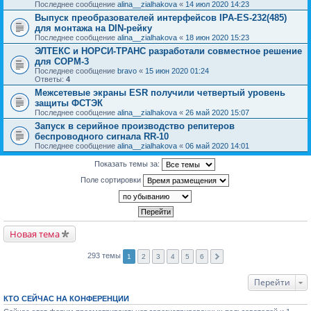
Последнее сообщение
alina__zialhakova
«
14 июл 2020 14:23
Выпуск преобразователей интерфейсов IPA-ES-232(485)
для монтажа на DIN-рейку
Последнее сообщение
alina__zialhakova
«
18 июн 2020 15:23
ЭЛТЕКС и НОРСИ-ТРАНС разработали совместное решение
для СОРМ-3
Последнее сообщение
bravo
«
15 июн 2020 01:24
Ответы:
4
Межсетевые экраны ESR получили четвертый уровень
защиты ФСТЭК
Последнее сообщение
alina__zialhakova
«
26 май 2020 15:07
Запуск в серийное производство репитеров
беспроводного сигнала RR-10
Последнее сообщение
alina__zialhakova
«
06 май 2020 14:01
Показать темы за:
Поле сортировки
Новая тема
293 темы
1
2
3
4
5
6
Перейти
КТО СЕЙЧАС НА КОНФЕРЕНЦИИ