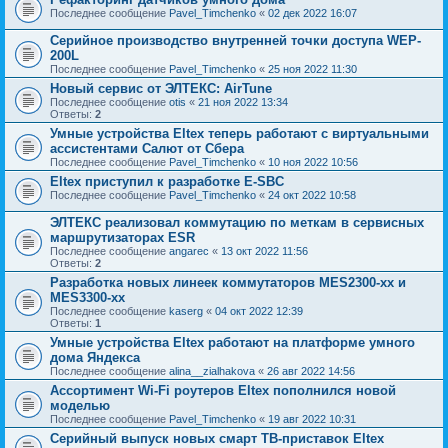
Последнее сообщение
Pavel_Timchenko
«
02 дек 2022 16:07
Серийное производство внутренней точки доступа WEP-
200L
Последнее сообщение
Pavel_Timchenko
«
25 ноя 2022 11:30
Новый сервис от ЭЛТЕКС: AirTune
Последнее сообщение
otis
«
21 ноя 2022 13:34
Ответы:
2
Умные устройства Eltex теперь работают с виртуальными
ассистентами Салют от Сбера
Последнее сообщение
Pavel_Timchenko
«
10 ноя 2022 10:56
Eltex приступил к разработке E-SBC
Последнее сообщение
Pavel_Timchenko
«
24 окт 2022 10:58
ЭЛТЕКС реализовал коммутацию по меткам в сервисных
маршрутизаторах ESR
Последнее сообщение
angarec
«
13 окт 2022 11:56
Ответы:
2
Разработка новых линеек коммутаторов MES2300-xx и
MES3300-xx
Последнее сообщение
kaserg
«
04 окт 2022 12:39
Ответы:
1
Умные устройства Eltex работают на платформе умного
дома Яндекса
Последнее сообщение
alina__zialhakova
«
26 авг 2022 14:56
Ассортимент Wi-Fi роутеров Eltex пополнился новой
моделью
Последнее сообщение
Pavel_Timchenko
«
19 авг 2022 10:31
Серийный выпуск новых смарт ТВ-приставок Eltex