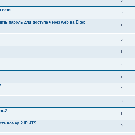
0
 сети
0
ить пароль для доступа через web на Eltex
1
0
1
2
3
V
2
0
ать?
1
та номер 2 IP ATS
0