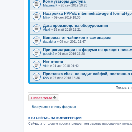
Коммутаторы доступа
Марина К
» 26 сен 2019 10:25
Настройка PPPoE intermediate-agent format-type
Mlink
» 09 сен 2019 18:36
Дата производства оборудования
AlexI
» 15 май 2019 19:21
Вопросы от чайников к самоварам
dadaleha
» 09 ноя 2011 21:47
При регистрации на форуме не доходят письма 
godsik2
» 01 июн 2016 21:20
Нет ответа
Vish
» 21 авг 2018 01:42
Приставка eltex, не видит вайфай, постоянно
KVV
» 27 июл 2018 18:36
Показать 
Новая тема
Вернуться к списку форумов
КТО СЕЙЧАС НА КОНФЕРЕНЦИИ
Сейчас этот форум просматривают: нет зарегистрированных пользо