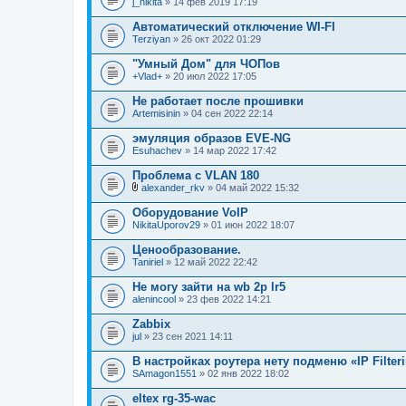
j_nikita
» 14 фев 2019 17:19
Автоматический отключение WI-FI
Terziyan
» 26 окт 2022 01:29
"Умный Дом" для ЧОПов
+Vlad+
» 20 июл 2022 17:05
Не работает после прошивки
Artemisinin
» 04 сен 2022 22:14
эмуляция образов EVE-NG
Esuhachev
» 14 мар 2022 17:42
Проблема с VLAN 180
alexander_rkv
» 04 май 2022 15:32
В
л
Оборудование VoIP
о
NikitaUporov29
» 01 июн 2022 18:07
ж
е
Ценообразование.
н
Taniriel
и
» 12 май 2022 22:42
я
Не могу зайти на wb 2p lr5
alenincool
» 23 фев 2022 14:21
Zabbix
jul
» 23 сен 2021 14:11
В настройках роутера нету подменю «IP Filter
SAmagon1551
» 02 янв 2022 18:02
eltex rg-35-wac