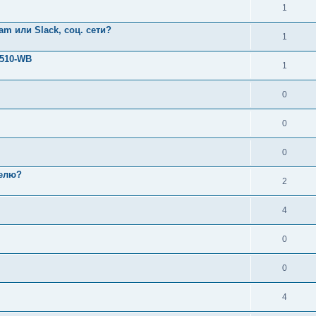
1
am или Slack, соц. сети?
1
-510-WB
1
0
0
0
телю?
2
4
0
0
4