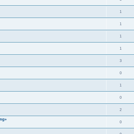
1
1
1
1
3
0
1
0
2
ing»
0