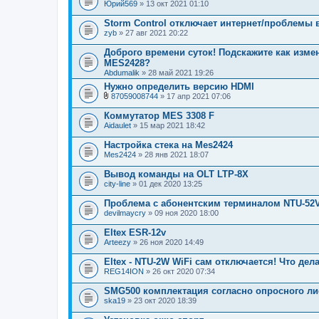
Юрий569
» 13 окт 2021 01:10
Storm Control отключает интернет/проблемы в
zyb
» 27 авг 2021 20:22
Доброго времени суток! Подскажите как измен
MES2428?
Abdumalik
» 28 май 2021 19:26
Нужно определить версию HDMI
87059008744
» 17 апр 2021 07:06
В
л
Коммутатор MES 3308 F
о
Aidaulet
» 15 мар 2021 18:42
ж
е
Настройка стека на Mes2424
н
Mes2424
и
» 28 янв 2021 18:07
я
Вывод команды на OLT LTP-8X
city-line
» 01 дек 2020 13:25
Проблема с абонентским терминалом NTU-52
devilmaycry
» 09 ноя 2020 18:00
Eltex ESR-12v
Arteezy
» 26 ноя 2020 14:49
Eltex - NTU-2W WiFi сам отключается! Что дел
REG14ION
» 26 окт 2020 07:34
SMG500 комплектация согласно опросного лис
ska19
» 23 окт 2020 18:39