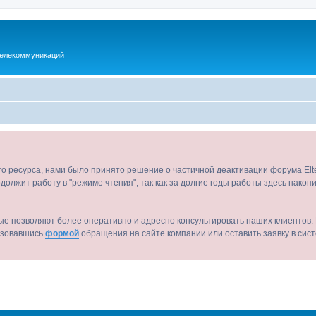
телекоммуникаций
ого ресурса, нами было принято решение о частичной деактивации форума El
должит работу в "режиме чтения", так как за долгие годы работы здесь нако
ые позволяют более оперативно и адресно консультировать наших клиентов. 
льзовавшись
формой
обращения на сайте компании или оставить заявку в сис