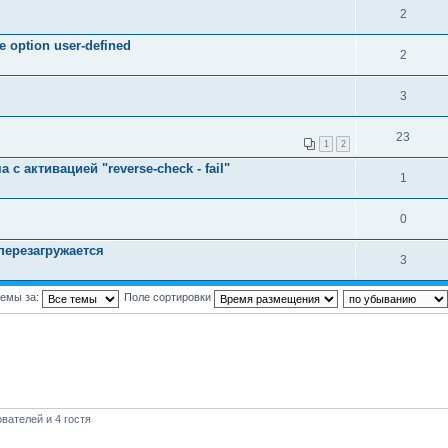
2
 option user-defined
2
3
23
1
2
с активацией "reverse-check - fail"
1
0
 перезагружается
3
темы за:
Поле сортировки
вателей и 4 гостя