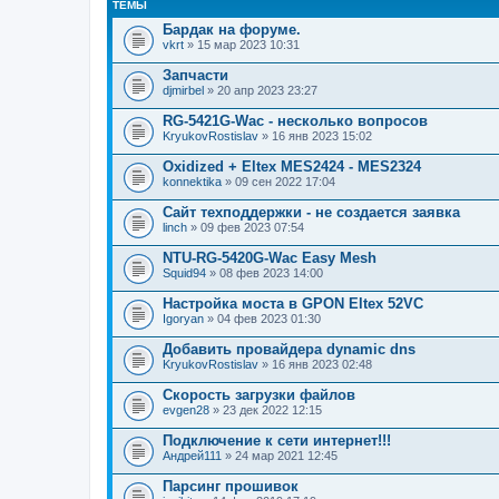
ТЕМЫ
Бардак на форуме.
vkrt
» 15 мар 2023 10:31
Запчасти
djmirbel
» 20 апр 2023 23:27
RG-5421G-Wac - несколько вопросов
KryukovRostislav
» 16 янв 2023 15:02
Oxidized + Eltex MES2424 - MES2324
konnektika
» 09 сен 2022 17:04
Сайт техподдержки - не создается заявка
linch
» 09 фев 2023 07:54
NTU-RG-5420G-Wac Easy Mesh
Squid94
» 08 фев 2023 14:00
Настройка моста в GPON Eltex 52VC
Igoryan
» 04 фев 2023 01:30
Добавить провайдера dynamic dns
KryukovRostislav
» 16 янв 2023 02:48
Скорость загрузки файлов
evgen28
» 23 дек 2022 12:15
Подключение к сети интернет!!!
Андрей111
» 24 мар 2021 12:45
Парсинг прошивок