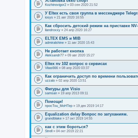
Установка окко спорт
Kozhinovigor2
» 03 сен 2020 21:52
У Eltex есть своя группа в мессенджере Telegr
iosys
» 21 авг 2020 16:55
Как сбросить детский режим на приставке NV
ilandroxxy
» 24 апр 2020 16:27
ELTEX EMS и MIB
admiralshine
» 11 авг 2020 15:43
Не работает кнопка
Aleksandr77
» 09 авг 2020 15:27
Eltex nv 102 вопрос о сервисах
Vitas666
» 08 апр 2020 03:37
Как ограничить доступ по времени пользова
uzzalo
» 02 апр 2020 13:51
Фигуры для Visio
samsan
» 19 апр 2013 09:11
Помощи!
npocTou_MoHTep
» 19 дек 2019 14:17
Equalization delay Вопрос по затуханиям.
grandblake
» 17 окт 2019 14:55
как с этим бороться?
Strell
» 04 окт 2019 22:21