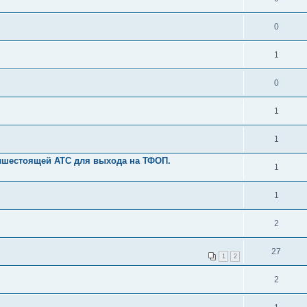
0
1
0
1
1
ышестоящей АТС для выхода на ТФОП.
1
1
2
27
1
2
2