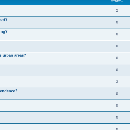
ОТВЕТЫ
2
port?
0
cing?
0
0
s urban areas?
0
0
3
pendence?
0
0
0
0