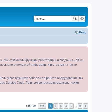
Вход
tex. Мы отключили функции регистрации и создания новых
пилось много полезной информации и ответов на часто
Если у вас возникли вопросы по работе оборудования, вы
теме Service Desk. По иным вопросам проконсультируют
535 тем
1
2
3
4
5
…
11