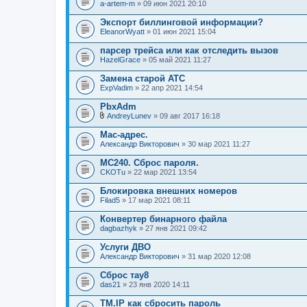
a-artem-m
» 09 июн 2021 20:10
Экспорт биллинговой информации?
EleanorWyatt
» 01 июн 2021 15:04
парсер трейса или как отследить вызов
HazelGrace
» 05 май 2021 11:27
Замена старой АТС
ExpVadim
» 22 апр 2021 14:54
PbxAdm
AndreyLunev
» 09 авг 2017 16:18
В
л
Mac-адрес.
о
Александр Викторович
» 30 мар 2021 11:27
ж
е
МС240. Сброс пароля.
н
CKOTu
и
» 22 мар 2021 13:54
я
Блокировка внешних номеров
Filad5
» 17 мар 2021 08:11
Конвертер бинарного файла
dagbazhyk
» 27 янв 2021 09:42
Услуги ДВО
Александр Викторович
» 31 мар 2020 12:08
Сброс тау8
das21
» 23 янв 2020 14:11
TM.IP как сбросить пароль