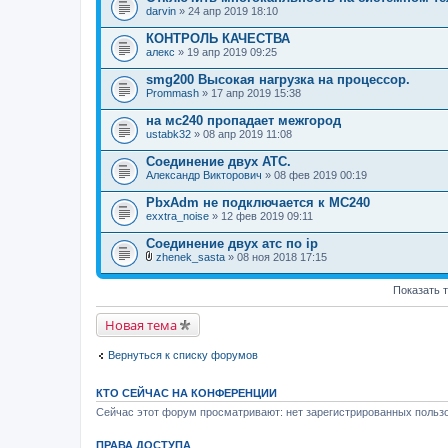
darvin
» 24 апр 2019 18:10
КОНТРОЛЬ КАЧЕСТВА
алекс
» 19 апр 2019 09:25
smg200 Высокая нагрузка на процессор.
Prommash
» 17 апр 2019 15:38
на мс240 пропадает межгород
ustabk32
» 08 апр 2019 11:08
Соединение двух АТС.
Александр Викторович
» 08 фев 2019 00:19
PbxAdm не подключается к МС240
exxtra_noise
» 12 фев 2019 09:11
Соединение двух атс по ip
zhenek_sasta
» 08 ноя 2018 17:15
В
л
Показать 
о
ж
е
Новая тема
н
и
я
Вернуться к списку форумов
КТО СЕЙЧАС НА КОНФЕРЕНЦИИ
Сейчас этот форум просматривают: нет зарегистрированных пользо
ПРАВА ДОСТУПА