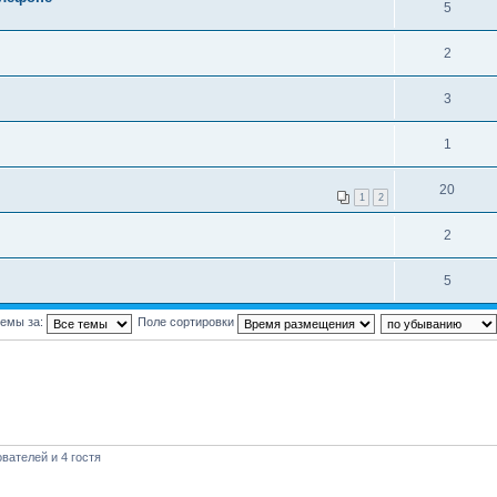
5
2
3
1
20
1
2
2
5
темы за:
Поле сортировки
вателей и 4 гостя