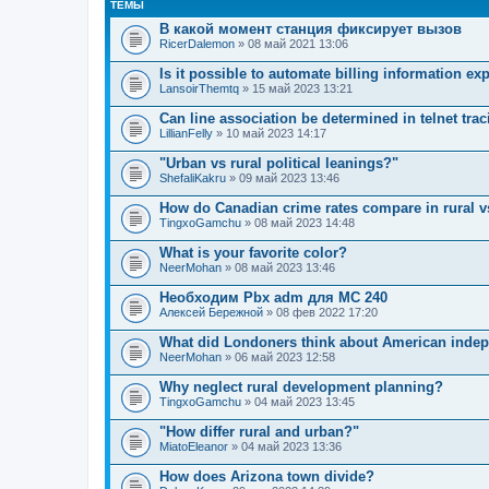
ТЕМЫ
В какой момент станция фиксирует вызов
RicerDalemon
» 08 май 2021 13:06
Is it possible to automate billing information ex
LansoirThemtq
» 15 май 2023 13:21
Can line association be determined in telnet tra
LillianFelly
» 10 май 2023 14:17
"Urban vs rural political leanings?"
ShefaliKakru
» 09 май 2023 13:46
How do Canadian crime rates compare in rural v
TingxoGamchu
» 08 май 2023 14:48
What is your favorite color?
NeerMohan
» 08 май 2023 13:46
Необходим Pbx adm для МС 240
Алексей Бережной
» 08 фев 2022 17:20
What did Londoners think about American inde
NeerMohan
» 06 май 2023 12:58
Why neglect rural development planning?
TingxoGamchu
» 04 май 2023 13:45
"How differ rural and urban?"
MiatoEleanor
» 04 май 2023 13:36
How does Arizona town divide?