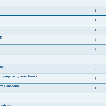
0
1
1
1
0D
3
2
2
лю.
2
в пределах одного блока
3
та Panasonic
1
2
елефоне