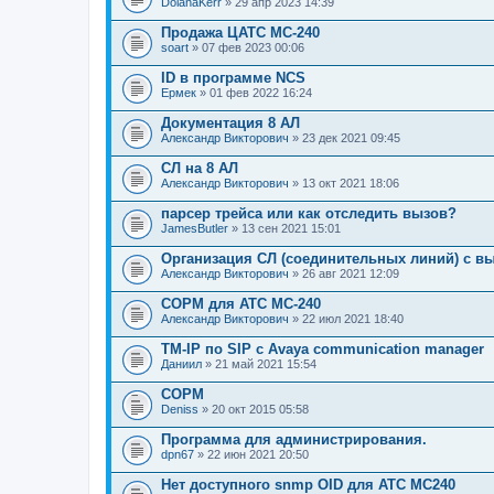
DolanaKerr
» 29 апр 2023 14:39
Продажа ЦАТС МС-240
soart
» 07 фев 2023 00:06
ID в программе NCS
Ермек
» 01 фев 2022 16:24
Документация 8 АЛ
Александр Викторович
» 23 дек 2021 09:45
СЛ на 8 АЛ
Александр Викторович
» 13 окт 2021 18:06
парсер трейса или как отследить вызов?
JamesButler
» 13 сен 2021 15:01
Организация СЛ (соединительных линий) с в
Александр Викторович
» 26 авг 2021 12:09
СОРМ для АТС МС-240
Александр Викторович
» 22 июл 2021 18:40
TM-IP по SIP с Avaya communication manager
Даниил
» 21 май 2021 15:54
СОРМ
Deniss
» 20 окт 2015 05:58
Программа для администрирования.
dpn67
» 22 июн 2021 20:50
Нет доступного snmp OID для АТС МС240