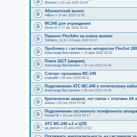
Shatnev
» 10 сен 2020 10:44
Абонентский вынос
milkov
» 19 авг 2020 12:35
МС240 для учреждения
Dimon D
» 17 авг 2020 11:41
Перенос PbxAdm на новое железо
Tolstikov_A_K
» 03 мар 2020 10:47
Проблема с системным аппаратом FlexSet 28
Александр Викторович
» 19 фев 2020 16:20
Плата 16СТ (авария).
Александр Викторович
» 05 сен 2019 16:46
Слетает прошивка МС-240
shakal86
» 05 июл 2018 08:11
Подключение АТС МС-240 к оптическому кабе
Александр Викторович
» 06 ноя 2019 15:40
Критическая авария, нет связи с платами АК 
Алена
» 29 сен 2019 01:56
Подключение системного телефонного аппара
RomanYe
» 19 сен 2019 09:17
АТС МС-240 v.2 и ЦПЕ
ua_leonov
» 25 июн 2019 17:01
Отключить многоканльность на системном т