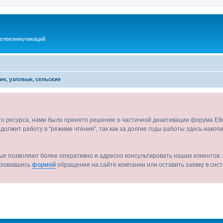
телекоммуникаций
ие, узловые, сельские
ого ресурса, нами было принято решение о частичной деактивации форума El
должит работу в "режиме чтения", так как за долгие годы работы здесь нако
ые позволяют более оперативно и адресно консультировать наших клиентов. 
льзовавшись
формой
обращения на сайте компании или оставить заявку в сис