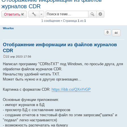
журналов CDR
Ответить
1 сообщение • Страница
1
из
1
Wisefox
0
Цитата
Отображение информации из файлов журналов
CDR
22 апр 2023 17:56
С
о
Написал программу "CDRtoTXT" под Windows, по просьбе друга, для
о
обработки файлов журналов CDR.
б
щ
Начальству удобней читать TXT.
е
Может быть нужно и в другую организацию...
н
и
е
Картинка с форматом CDR:
https://ibb.co/QXnYrGP
Основные функции приложения:
- импорт журналов в БД
- просмотр БД с составление запросов
- создание отчетов в текстовый файл по этим запросам("шапка" и
"подвал" легко настраиваются)
- возможность распечатать на бумагу