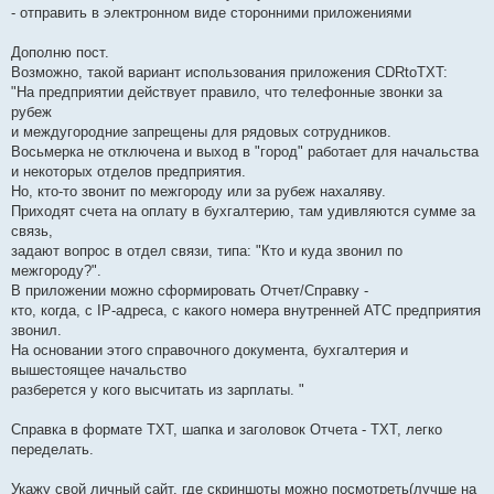
- отправить в электронном виде сторонними приложениями
Дополню пост.
Возможно, такой вариант использования приложения CDRtoTXT:
"На предприятии действует правило, что телефонные звонки за
рубеж
и междугородние запрещены для рядовых сотрудников.
Восьмерка не отключена и выход в "город" работает для начальства
и некоторых отделов предприятия.
Но, кто-то звонит по межгороду или за рубеж нахаляву.
Приходят счета на оплату в бухгалтерию, там удивляются сумме за
связь,
задают вопрос в отдел связи, типа: "Кто и куда звонил по
межгороду?".
В приложении можно сформировать Отчет/Справку -
кто, когда, с IP-адреса, с какого номера внутренней АТС предприятия
звонил.
На основании этого справочного документа, бухгалтерия и
вышестоящее начальство
разберется у кого высчитать из зарплаты. "
Справка в формате TXT, шапка и заголовок Отчета - TXT, легко
переделать.
Укажу свой личный сайт, где скриншоты можно посмотреть(лучше на