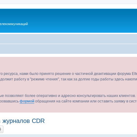
телекоммуникаций
ого ресурса, нами было принято решение о частичной деактивации форума El
должит работу в "режиме чтения", так как за долгие годы работы здесь нако
ые позволяют более оперативно и адресно консультировать наших клиентов. 
льзовавшись
формой
обращения на сайте компании или оставить заявку в сис
в журналов CDR