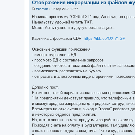
Отображение информации из файлов ж
Wisefox
»
22 апр 2023 17:56
С
о
Написал программу "CDRtoTXT" под Windows, по прось
о
Начальству удобней читать TXT.
б
щ
Может быть нужно и в другую организацию...
е
н
и
Картинка с форматом CDR:
https://ibb.co/QXnYrGP
е
Основные функции приложения:
- импорт журналов в БД
- просмотр БД с составление запросов
- создание отчетов в текстовый файл по этим запросам
- возможность распечатать на бумагу
- отправить в электронном виде сторонними приложен
Дополню пост.
Возможно, такой вариант использования приложения C
"На предприятии действует правило, что телефонные з
и междугородние запрещены для рядовых сотрудников
Восьмерка не отключена и выход в "город" работает д
и некоторых отделов предприятия.
Но, кто-то звонит по межгороду или за рубеж нахаляву.
Приходят счета на оплату в бухгалтерию, там удивляю
задают вопрос в отдел связи, типа: "Кто и куда звонил