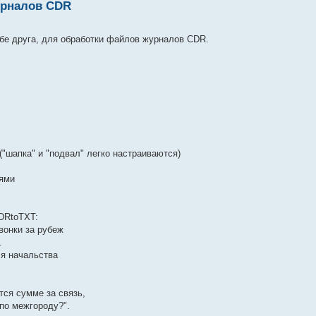
урналов CDR
бе друга, для обработки файлов журналов CDR.
("шапка" и "подвал" легко настраиваются)
иями
DRtoTXT:
вонки за рубеж
.
ля начальства
тся сумме за связь,
 по межгороду?".