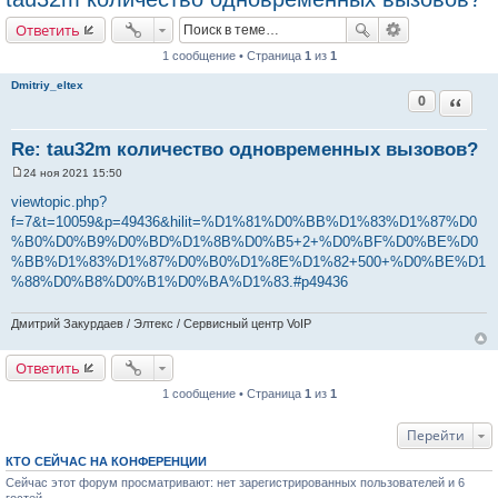
Ответить
1 сообщение • Страница
1
из
1
Dmitriy_eltex
0
Цитата
Re: tau32m количество одновременных вызовов?
24 ноя 2021 15:50
С
о
viewtopic.php?
о
f=7&t=10059&p=49436&hilit=%D1%81%D0%BB%D1%83%D1%87%D0
б
щ
%B0%D0%B9%D0%BD%D1%8B%D0%B5+2+%D0%BF%D0%BE%D0
е
%BB%D1%83%D1%87%D0%B0%D1%8E%D1%82+500+%D0%BE%D1
н
и
%88%D0%B8%D0%B1%D0%BA%D1%83.#p49436
е
Дмитрий Закурдаев / Элтекс / Сервисный центр VoIP
Ответить
1 сообщение • Страница
1
из
1
Перейти
КТО СЕЙЧАС НА КОНФЕРЕНЦИИ
Сейчас этот форум просматривают: нет зарегистрированных пользователей и 6
гостей