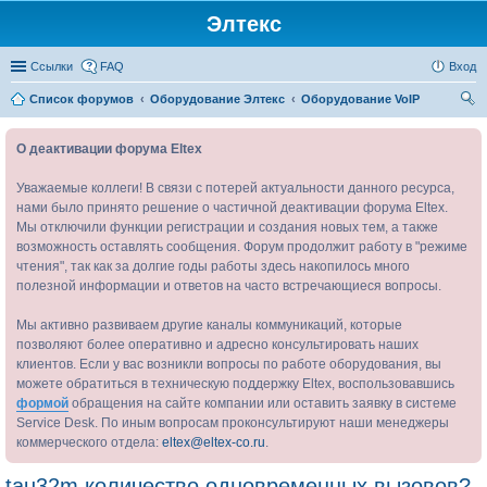
Элтекс
Ссылки
FAQ
Вход
Список форумов
Оборудование Элтекс
Оборудование VoIP
ои
О деактивации форума Eltex
ск
Уважаемые коллеги! В связи с потерей актуальности данного ресурса,
нами было принято решение о частичной деактивации форума Eltex.
Мы отключили функции регистрации и создания новых тем, а также
возможность оставлять сообщения. Форум продолжит работу в "режиме
чтения", так как за долгие годы работы здесь накопилось много
полезной информации и ответов на часто встречающиеся вопросы.
Мы активно развиваем другие каналы коммуникаций, которые
позволяют более оперативно и адресно консультировать наших
клиентов. Если у вас возникли вопросы по работе оборудования, вы
можете обратиться в техническую поддержку Eltex, воспользовавшись
формой
обращения на сайте компании или оставить заявку в системе
Service Desk. По иным вопросам проконсультируют наши менеджеры
коммерческого отдела:
eltex@eltex-co.ru
.
tau32m количество одновременных вызовов?