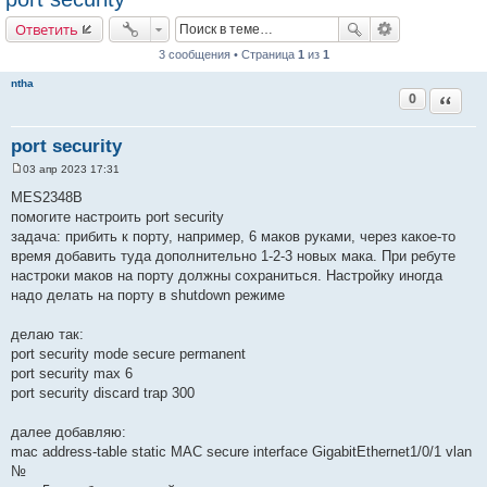
Ответить
3 сообщения • Страница
1
из
1
ntha
0
Цитата
port security
03 апр 2023 17:31
С
о
MES2348B
о
помогите настроить port security
б
щ
задача: прибить к порту, например, 6 маков руками, через какое-то
е
время добавить туда дополнительно 1-2-3 новых мака. При ребуте
н
и
настроки маков на порту должны сохраниться. Настройку иногда
е
надо делать на порту в shutdown режиме
делаю так:
port security mode secure permanent
port security max 6
port security discard trap 300
далее добавляю:
mac address-table static MAC secure interface GigabitEthernet1/0/1 vlan
№