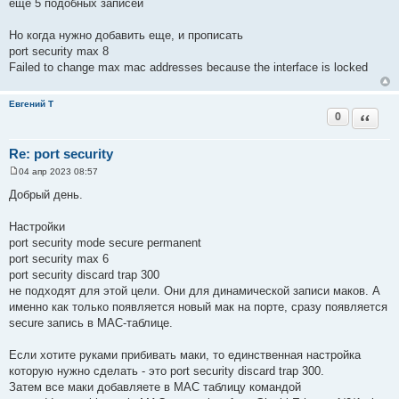
еще 5 подобных записей
Но когда нужно добавить еще, и прописать
port security max 8
Failed to change max mac addresses because the interface is locked
Евгений Т
0
Цитата
Re: port security
04 апр 2023 08:57
С
о
Добрый день.
о
б
щ
Настройки
е
port security mode secure permanent
н
и
port security max 6
е
port security discard trap 300
не подходят для этой цели. Они для динамической записи маков. А
именно как только появляется новый мак на порте, сразу появляется
secure запись в MAC-таблице.
Если хотите руками прибивать маки, то единственная настройка
которую нужно сделать - это port security discard trap 300.
Затем все маки добавляете в MAC таблицу командой