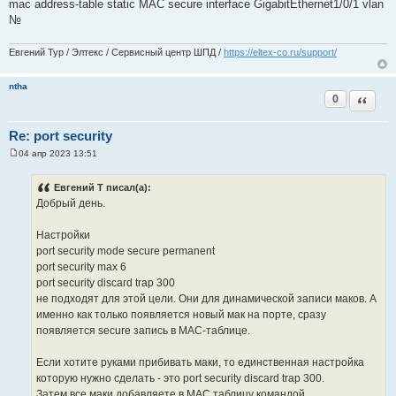
mac address-table static MAC secure interface GigabitEthernet1/0/1 vlan
№
Евгений Тур / Элтекс / Сервисный центр ШПД /
https://eltex-co.ru/support/
ntha
0
Цитата
Re: port security
04 апр 2023 13:51
С
о
о
Евгений Т писал(а):
б
Добрый день.
щ
е
н
Настройки
и
е
port security mode secure permanent
port security max 6
port security discard trap 300
не подходят для этой цели. Они для динамической записи маков. А
именно как только появляется новый мак на порте, сразу
появляется secure запись в MAC-таблице.
Если хотите руками прибивать маки, то единственная настройка
которую нужно сделать - это port security discard trap 300.
Затем все маки добавляете в MAC таблицу командой