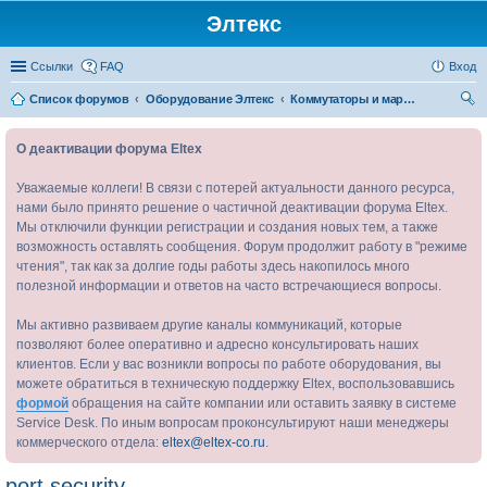
Элтекс
Ссылки
FAQ
Вход
Список форумов
Оборудование Элтекс
Коммутаторы и маршрутизаторы Ethernet
ои
О деактивации форума Eltex
ск
Уважаемые коллеги! В связи с потерей актуальности данного ресурса,
нами было принято решение о частичной деактивации форума Eltex.
Мы отключили функции регистрации и создания новых тем, а также
возможность оставлять сообщения. Форум продолжит работу в "режиме
чтения", так как за долгие годы работы здесь накопилось много
полезной информации и ответов на часто встречающиеся вопросы.
Мы активно развиваем другие каналы коммуникаций, которые
позволяют более оперативно и адресно консультировать наших
клиентов. Если у вас возникли вопросы по работе оборудования, вы
можете обратиться в техническую поддержку Eltex, воспользовавшись
формой
обращения на сайте компании или оставить заявку в системе
Service Desk. По иным вопросам проконсультируют наши менеджеры
коммерческого отдела:
eltex@eltex-co.ru
.
port security